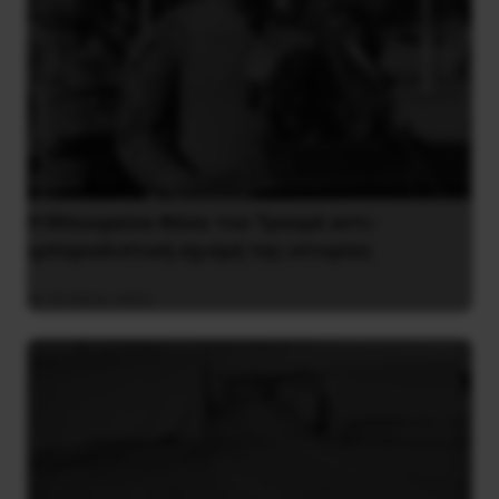
Η Μπουρκίνα Φάσο του Τραορέ αντι-
ιμπεριαλιστική σχισμή της ιστορίας
26 Μαΐου 2025