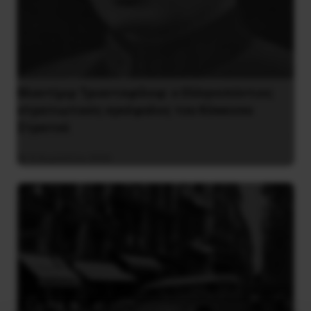
Βλαντίμιρ Τριανταφίλοφ: ο Ελληνοπόντιος
στρατιωτικός εγκέφαλος του Κόκκινου
Στρατού
8 Αυγούστου 2026