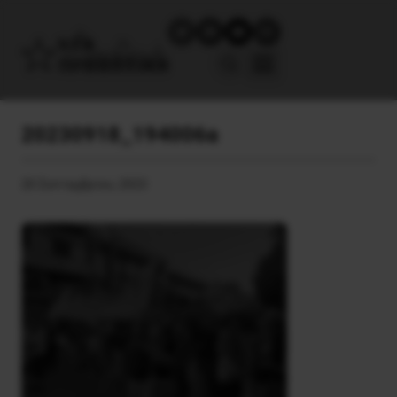
20230918_194006a
20 Σεπτεμβρίου, 2023