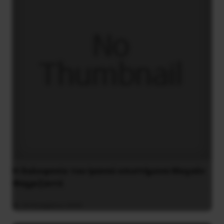
H δολοφονία του Ιρανού επιστήμονα Μοχσέν
Φαχριζαντέ
29 Νοεμβρίου 2020