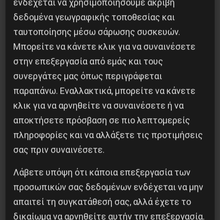
ενδέχεται να χρησιμοποιήσουμε ακριβή
δεδομένα γεωγραφικής τοποθεσίας και
ταυτοποίησης μέσω σάρωσης συσκευών.
Μπορείτε να κάνετε κλικ για να συναινέσετε
στην επεξεργασία από εμάς και τους
Βλαντίμιρ Τριανταφίλοφ: ο Ελληνοπόντιος
συνεργάτες μας όπως περιγράφεται
στρατιωτικός εγκέφαλος του Κόκκινου
παραπάνω. Εναλλακτικά, μπορείτε να κάνετε
Στρατού
κλικ για να αρνηθείτε να συναινέσετε ή να
8 Αυγούστου 2026
αποκτήσετε πρόσβαση σε πιο λεπτομερείς
πληροφορίες και να αλλάξετε τις προτιμήσεις
σας πριν συναινέσετε.
Λάβετε υπόψη ότι κάποια επεξεργασία των
προσωπικών σας δεδομένων ενδέχεται να μην
απαιτεί τη συγκατάθεσή σας, αλλά έχετε το
δικαίωμα να αρνηθείτε αυτήν την επεξεργασία.