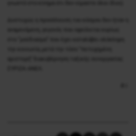
γνωστό στο κίνημα ότι δεν είμαστε όλοι ίδιοι).
Δυστυχώς η προσέλευση του κόσμου δεν ήταν η
αναμενόμενη, γεγονός που οφείλεται κυρίως
στο “μούδιασμα” που έχει καταλάβει ολόκληρη
την κοινωνία, μετά την τόσο “πετυχημένη
αριστερή” διακυβέρνηση ταξικής συνεργασίας
ΣΥΡΙΖΑ-ΑΝΕΛ.
Β.Ι.