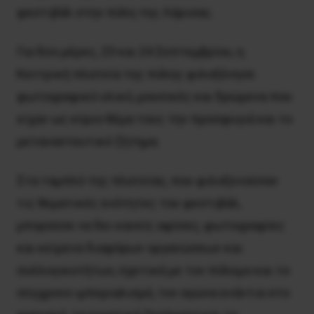
φεστιβάλ στην πόλη της Λάρισας.
Για δύο μέρες, 23 και 24 Σεπτεμβρίου, η
Κεντρική πλατεία της πόλης φιλοξένησε
φωτογραφικό υλικό, μουσικές και δρώμενα που
είχαν ως κύριο θέμα τους την προσφυγιά και το
μεταναστευτικό ζήτημα.
Στα ταμπλό της πλατείας, που φιλοξενούσαν
τις θεματικές ενότητες του φεστιβάλ,
μπορούσε να δει κανείς αφίσες, φωτογραφίες
και κείμενα διαφόρων οργανώσεων και
συλλογικοτήτων, σχετικά με τον πόλεμο και το
σύγχρονο ιμπεριαλισμό, τον αγώνα ενάντια στο