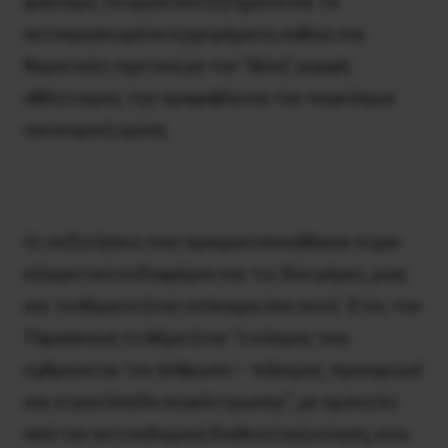
φασισμό, τα εργατικά ζητήματα και τα
αυτοοργανωμένα εγχειρήματα, καθώς και
θεματικές σχετικά με την “άλλη” μορφή
αθλητισμού, την ομοφοβία και την παγκόσμια
οικονομική κρίση.
Οι συζητήσεις που πραγματοποιήθηκαν είχαν
εξαιρετικό ενδιαφέρον και τις δύο μέρες, μιας
και τα θέματα ήταν επίκαιρα όσο ποτέ. Έτσι, την
Παρασκευή το θέμα ήταν “ο κόσμος που
εχθρεύεται τον άνθρωπο – πόλεμος, προσφυγιά
και στρατόπεδα συγκέντρωσης”, με ομιλητές
από την αντιπολεμική διεθνιστική κίνηση, ενώ