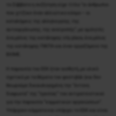
το Σάββατο η συζήτηση είχε τίτλο “οι άνθρωποι
που χτίζουν έναν αλλιώτικο κόσμο – οι
καταλήψεις της αλληλεγγύης, της
αυτοοργάνωσης, της ανατροπής”, με ομιλητές
ένα μέλος της κατάληψης city plaza, ένα μέλος
της κατάληψης ΠΙΚΠΑ και έναν εργαζόμενο της
ΒΙΟΜΕ.
Η παρουσία του ΕΕΚ ήταν αισθητή, με υλικό
σχετικό με τα θέματα του φεστιβάλ (και δεν
θεωρούμε δικαιολογημένη την “έντονη
διαφωνία” της “ηγεσίας” του αντιρατσιστικού
για την παρουσία “κομματικών οργανώσεων”.
Υπάρχουν κόμματα και υπάρχει το ΕΕΚ και είναι