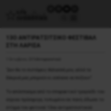
13Ο ΑΝΤΙΡΑΤΣΙΤΣΙΚΟ ΦΕΣΤΙΒΑΛ
ΣΤΗ ΛΑΡΙΣΑ
1 Οκτωβρίου, 2016
Αντιφασιστικά
“Δεν θα το πιστέψεις θάλασσά μου, αλλά τα
δάκρυά μας μπορούν κι εσένανε να πνίξουν”.
Το απόσπασμα από το σπαρακτικό τραγούδι του
σύριου πρόσφυγα, τυπωμένο σε πανό, έδωσε το
στίγμα του φετινού 13ου αντιρατσιστικού