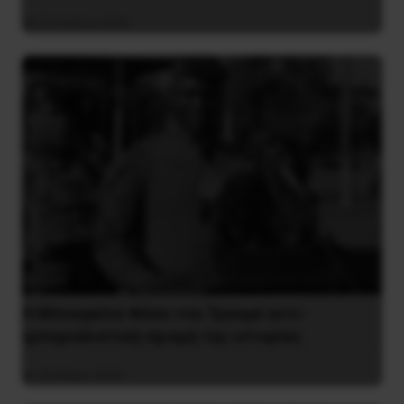
27 Ιουλίου 2026
Η Μπουρκίνα Φάσο του Τραορέ αντι-
ιμπεριαλιστική σχισμή της ιστορίας
26 Μαΐου 2025