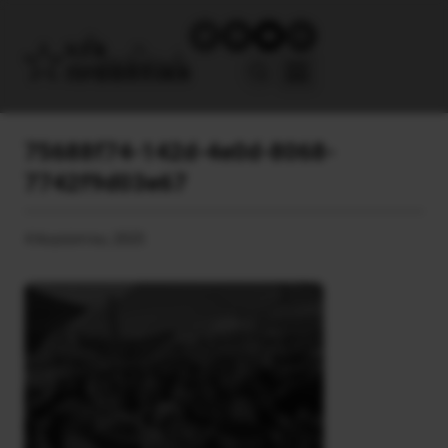
75688f74-142d-4e0d-8068-
7742f9d03e67
4 Αυγούστου, 2025