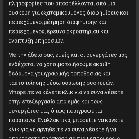
πληροφορίες που αποστέλλονται από μια
συσκευή για εξατομικευμένες διαφημίσεις και
περιεχόμενο, μέτρηση διαφήμισης και
περιεχομένου, έρευνα ακροατηρίου και
Βλαντίμιρ Τριανταφίλοφ: ο Ελληνοπόντιος
στρατιωτικός εγκέφαλος του Κόκκινου
ανάπτυξη υπηρεσιών.
Στρατού
Με την άδειά σας, εμείς και οι συνεργάτες μας
8 Αυγούστου 2026
ενδέχεται να χρησιμοποιήσουμε ακριβή
δεδομένα γεωγραφικής τοποθεσίας και
ταυτοποίησης μέσω σάρωσης συσκευών.
Μπορείτε να κάνετε κλικ για να συναινέσετε
στην επεξεργασία από εμάς και τους
συνεργάτες μας όπως περιγράφεται
παραπάνω. Εναλλακτικά, μπορείτε να κάνετε
κλικ για να αρνηθείτε να συναινέσετε ή να
αποκτήσετε πρόσβαση σε πιο λεπτομερείς