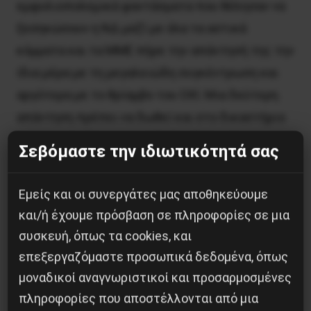
εμφυλιοπολεμικά φαντάσματα που θέλησαν να
ξεσηκώσουν η ΝΔ μαζί με όλα τα αστικά
κόμματα και τα ΜΜΕ πήρε την απάντησή της την
ίδια μέρα με τη μεγαλειώδη συγκέντρωση και
αργότερα με το θρίαμβο του ΟΧΙ. Μια δεύτερη
απάντηση πρέπει να δωθεί και στο δικαστήριο
με την καταδίκη του επίδοξου δολοφόνου για να
Σεβόμαστε την ιδιωτικότητά σας
μην τολμήσει κανένα άλλος παρόμοιου τύπου
επιθέσεις στο κίνημα και σε συντρόφους μας!
Εμείς και οι συνεργάτες μας αποθηκεύουμε
και/ή έχουμε πρόσβαση σε πληροφορίες σε μια
συσκευή, όπως τα cookies, και
επεξεργαζόμαστε προσωπικά δεδομένα, όπως
Κοινοποίησε το:
μοναδικοί αναγνωριστικοί και προσαρμοσμένες
πληροφορίες που αποστέλλονται από μια