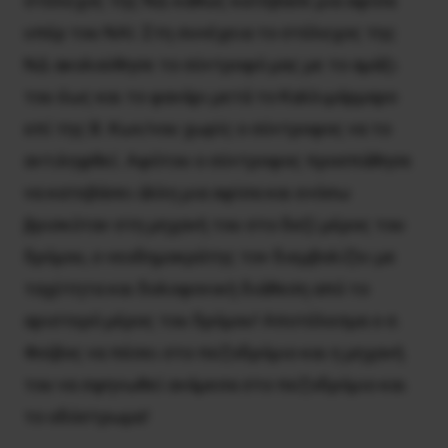
στέλεχος της ΝΔ καθώς κατέβασε μια αφίσα
υπέρ του ΝΑΙ. Στη συνέχεια το στέλεχος της
ΝΔ ακολούθησε το σύντροφό μας με το αμάξι
του έως και το φανάρι μετά το Καλλιμάρμαρο
επί της Β. Κων/νου χωρίς ο σύντροφος να το
αντιληφθεί. Αφότου ο σύντροφος προσπάθησε
να κατεβάσει άλλη μια αφίσα και ενόσω
βρισκόταν στη μηχανή του στο δεξί μέρος του
δρόμου, ο νεοδημοκράτης τον διεμβολίζει με
ταχύτητα και δολοφονική διάθεση από το
αριστερό μέρος του δρόμου! Αποτέλεσμα ο σ.
Φοίβος να πέσει στο πεζοδρόμιο και η μηχανή
του να σφηνωθεί ανάμεσα στο πεζοδρόμιο και
το οδόστρωμα!