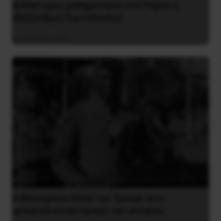
Διδάκτορας μαθηματικών στο Παρίσι ο
Αλέξανδρος Γιωτόπουλος
16 Ιουλίου 2021
Η Μπουρκίνα Φάσο του Τραορέ αντι-
ιμπεριαλιστική σχισμή της ιστορίας