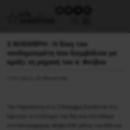
2 ΝΟΕΜΒΡΗ : Η δίκη του
νεοδημοκράτη που διεμβόλισε με
αμάξι τη μηχανή του σ. Φοίβου
14 Οκτωβρίου, 2018
Καταστολή
Την Παρασκευή στις 2 Νοέμβρη δικάζεται στο
Εφετείο το στέλεχος της ΝΔ που επιτέθηκε
στο σύντροφόμας, Φοίβο Χ.Μ. μέλος του ΕΕΚ και