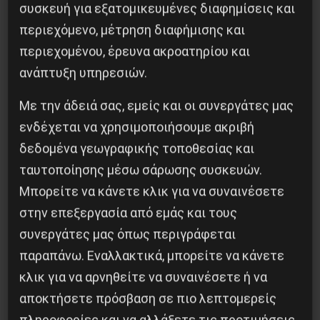
συσκευή για εξατομικευμένες διαφημίσεις και
περιεχόμενο, μέτρηση διαφήμισης και
Προηγούμενο:
ΑΝΤΕΡΓΑΤΙΚΕΣ ΑΘΛΙΟΤΗΤΕΣ
περιεχομένου, έρευνα ακροατηρίου και
ΕΦΟΠΛΙΣΤΩΝ
ανάπτυξη υπηρεσιών.
Επόμενο:
ΕΠΑΝΑΣΤΑΤΙΚΟΣ ΜΑΡΞΙΣΜΟΣ &
ΠΟΛΕΜΟΣ – ΑΠΟ ΤΗ ΔΙΝΗ ΤΗΣ ΙΣΤΟΡΙΑΣ ΣΤΟΝ
Με την άδειά σας, εμείς και οι συνεργάτες μας
«ΧΡΟΝΟ ΤΟΥ ΤΩΡΑ»
ενδέχεται να χρησιμοποιήσουμε ακριβή
δεδομένα γεωγραφικής τοποθεσίας και
Δημοφιλή Άρθρα
ταυτοποίησης μέσω σάρωσης συσκευών.
Μπορείτε να κάνετε κλικ για να συναινέσετε
στην επεξεργασία από εμάς και τους
συνεργάτες μας όπως περιγράφεται
παραπάνω. Εναλλακτικά, μπορείτε να κάνετε
κλικ για να αρνηθείτε να συναινέσετε ή να
αποκτήσετε πρόσβαση σε πιο λεπτομερείς
πληροφορίες και να αλλάξετε τις προτιμήσεις