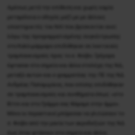
Αμέσως μετά την επίθεση και χωρίς καμία
μεταμέλεια ο οδηγός μαζί με με άλλους
υποστηρικτές του ΝΑΙ που βρίσκονταν εκεί
λόγω της προγραμματισμένης συγκέντρωσης
στο Καλλιμάρμαρο επιδόθηκαν σε λεκτικούς
τραμπουκισμούς προς το σ. Φοίβο. Γρήγορα
έφτασαν στο σημείο και άλλα στελέχη της ΝΔ,
μεταξύ αυτών και ο γραμματέας της ΠΕ της ΝΔ
Ανδρέας Παπαμιμίκος, που επίσης επιδόθηκαν
σε τραμπουκισμούς και συνθήματα όπως: «στο
Βίτσι και στο Γράμμο σας θάψαμε στην άμμο».
Μόνο οι περαστικοί μπόρεσαν να γλιτώσουν το
σ. Φοίβο από την μανία των ακροδεξιών της ΝΔ
έως ότου φτάσουν στο σημείο και άλλοι