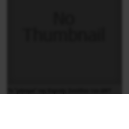
Το “μήνυμα” της Εαρινής Συνόδου του ΔΝΤ
14 Απριλίου 2019