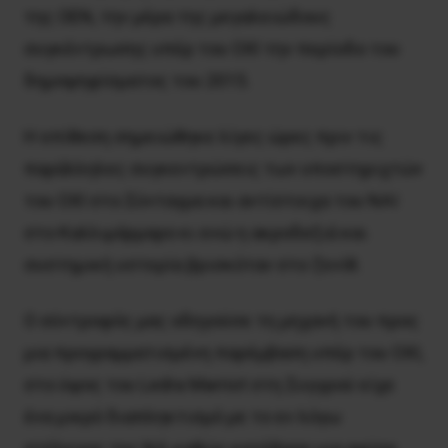
της ΟΕΝ, την μέρα της μεγαλειώδους
συγκέντρωσης υπέρ του ΟΧΙ την περίοδο του
δημοψηφίσματος του 2015.
Η επίθεση σημειώθηκε λίγες ώρες πριν τις
παράλληλες συγκεντρώσεις των υποστηριχτών
του ΟΧΙ στο Σύνταγμα και αντίστοιχα του ΝΑΙ
στο Καλλιμάρμαρο κι ενώ η ακροδεξιά και
συστημική υστερία βρισκόταν στο ζενίθ.
Ο σύντροφός μας οδηγούσε τη μηχανή του προς
μια προγραμματισμένη παρέμβαση υπέρ του ΟΧΙ,
στο ύψος του Ledra Marriot στη Συγγρού είχε
ένα μικρό διαπληκτισμό με το εν λόγω