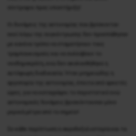
σύντροφοι προς υποστήριξη!
Οι δυνάμεις της αστυνομίας που βρίσκονταν
εκεί λόγω της συγκέντρωσης δεν προσπάθησαν
με κανένα τρόπο να σταματήσουν τους
τραμπουκισμούς και να συλλάβουν το
νεοδημοκράτη, ενώ δεν ακολουθήθηκε η
αυτόφωρη διαδικασία. Ήταν μνημειώδης η
αργοπορία της αστυνομίας, έπειτα από αρκετές
ώρες, για να καταγράψει το περιστατικό ενώ
αστυνομικές δυνάμεις βρισκόντουσαν μόνο
μερικά μέτρα από το σημείο!
Σε κάθε περίπτωση η ακροδεξιά υστερία και τα