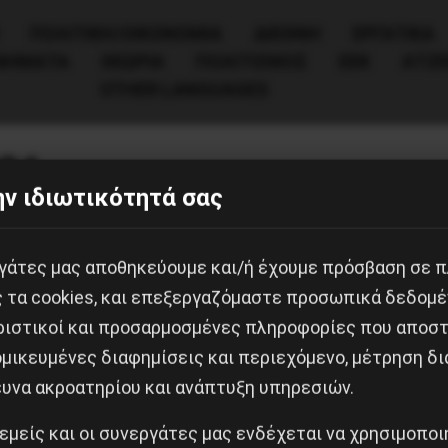
ΠΟΛΙΤΙΚΉ/ΟΙΚΟΝΟΜΊΑ
ΔΙΕΘΝΗ
ΕΡΓΑΤΙΚΑ
ΙΝΗΜΑΤΑ
ΘΕΩΡΙΑ
ΠΟΛΙΤΙΣΜΟΣ
ΕΕΚ
ΑΤΖ
OTHER LANGUAGES
Εργατικά
021
ΑΔΕΔΥ:Απεργία την Πέμπτη 6
ν ιδιωτικότητά σας
2021 για τον εορτασμό της
Εργατικής Πρωτομαγιάς
εργάτες μας αποθηκεύουμε και/ή έχουμε πρόσβαση σε 
Απορρίπτοντας τους κυβερνητικούς
ς τα cookies, και επεξεργαζόμαστε προσωπικά δεδομέ
σχεδιασμούς για απαξίωση του απεργια
ριστικοί και προσαρμοσμένες πληροφορίες που αποστ
εορτασμού της Πρωτομαγιάς, η ΑΔΕΔΥ, 
μικευμένες διαφημίσεις και περιεχόμενο, μέτρηση δι
ανώτατο συνδικαλιστικό όργανο των δ
ευνα ακροατηρίου και ανάπτυξη υπηρεσιών.
υπαλλήλων, καλεί σε 24ωρη απεργία τη
 εμείς και οι συνεργάτες μας ενδέχεται να χρησιμοπο
6 Μαΐου και συγκέντρωση…