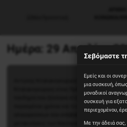
AΡΧΙΚΗ
ΚΟΙΝΩΝΙΑ/Κ
Εργατικά
Ημέρα:
29 Απριλίου 2
Σεβόμαστε τη
Συγκλονιστικά στοιχεία για τους
εγκλωβισμένους Ναυτεργάτες
Εμείς και οι συν
Αντώνης Νταλακογεώργος1O Αντώνης
μια συσκευή, όπω
Νταλακογεώργος είναι Πρόεδρος της ΠΕΝΕΝ Η
μοναδικοί αναγνω
πανδημία που ξέσπασε στις αρχές του
συσκευή για εξατο
περασμένου χρόνου και το καθεστώς των
περιεχομένου, έρ
απαγορεύσεων που επέβαλαν οι χώρες στις
Με την άδειά σας,
μετακινήσεις των Ναυτεργατών,…