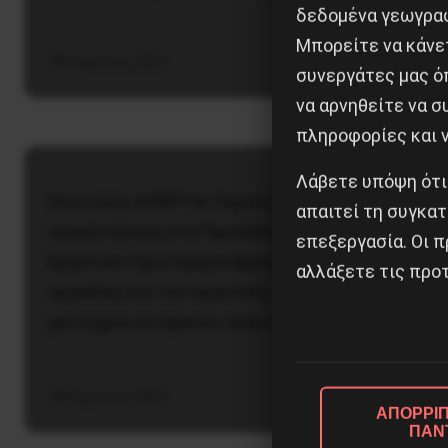
δεδομένα γεωγραφ
Μπορείτε να κάνετ
29 Απριλίου, 2021
Ανακοινώσεις
συνεργάτες μας ό
να αρνηθείτε να 
ΕΕΚ – Ζήτω η Κόκκινη Πρωτομαγιά
πληροφορίες και ν
– Ζήτω η Παγκόσμια Εργατική Τάξ
Λάβετε υπόψη ότι
Όλοι στην ΑΠΕΡΓΙΑ Πέμπτη 6/5/2021 Αθήνα,
απαιτεί τη συγκατ
συγκέντρωση στα Προπύλαια 11 π.μ. Η φετινή
επεξεργασία. Οι π
Εργατική Πρωτομαγιά βρίσκει τον κόσμο της
αλλάξετε τις προτ
εργασίας και την εργατική τάξη παγκόσμια στο
μεταίχμιο ιστορικών πολιτικών και…
29 Απριλίου, 2021
ΑΠΟΡΡΙΠ
ΠΑΝ