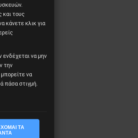
υσκευών.
ς και τους
α κάνετε κλικ για
ερείς
 ενδέχεται να μην
ν την
 μπορείτε να
ά πάσα στιγμή.
ΧΟΜΑΙ ΤΑ
ΑΝΤΑ