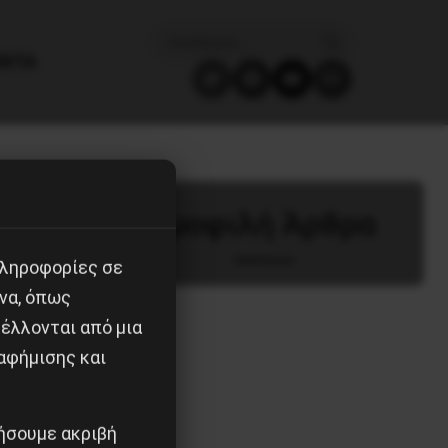
ΈΝΤΑ
 Μαΐου
Δημοφιλή Άρθρα
πληροφορίες σε
να, όπως
κού
έλλονται από μια
το
αφήμισης και
ημοσίων
ν Πέμπτη
ιήσουμε ακριβή