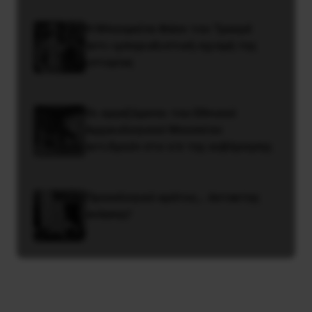
Η Μπουρκίνα Φάσο του Τραορέ
αντι-ιμπεριαλιστική σχισμή της
ιστορίας
Οι εργαζόμενοι του Εθνικού
Αρχαιολογικού Μουσείου
αντιδρούν στο ν/σ της κυβέρνησης
Προεκλογικό κράτος… έκτακτης
ανάγκης!