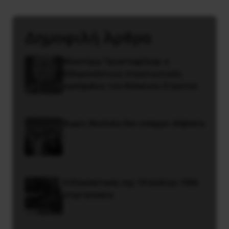
Δημοφιλή Άρθρα
Βλαντίμιρ Τριανταφίλοφ: ο
Ελληνοπόντιος στρατιωτικός
εγκέφαλος του Κόκκινου Στρατού
Χωρίς Νεολαία δεν υπάρχει Αλβανία
Η Eπανάσταση της 19 Ιουλίου 1936
στην Iσπανία