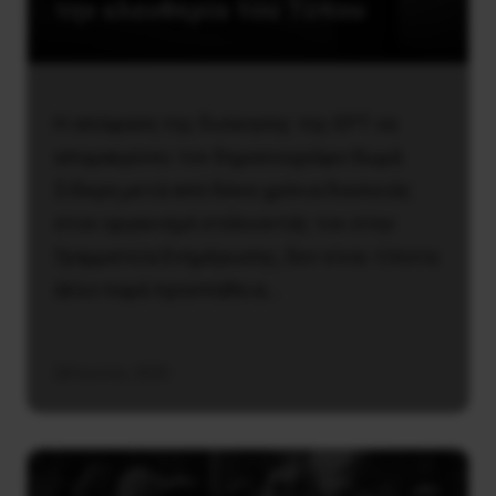
την ελευθερία του Τύπου
Η απόφαση της διοίκησης της ΕΡΤ να
απομακρύνει τον δημοσιογράφο Θωμά
Σίδερη μετά από δέκα χρόνια δουλειάς
στον οργανισμό στέλνοντάς τον στην
Γραμματεία Ενημέρωσης, δεν είναι τίποτα
άλλο παρά προσπάθεια…
28 Ιουνίου, 2025