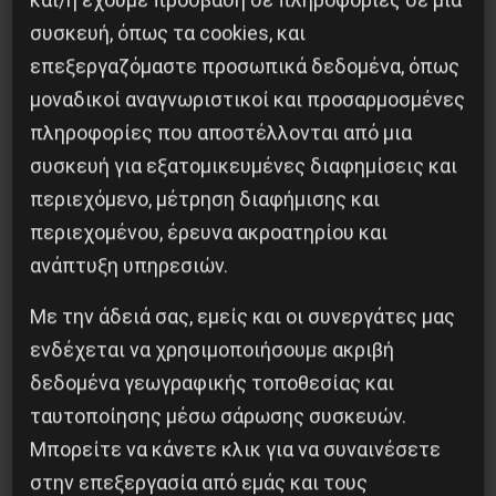
συσκευή, όπως τα cookies, και
επεξεργαζόμαστε προσωπικά δεδομένα, όπως
του Άρη Μαραβά Στην έρημο της Μπερ
μοναδικοί αναγνωριστικοί και προσαρμοσμένες
Σεβά, όπου η σιωπή της άμμου συχνά
πληροφορίες που αποστέλλονται από μια
καλύπτει τις φωνές των καταπιεσμένων,
συσκευή για εξατομικευμένες διαφημίσεις και
μια έκρηξη διέκοψε τη ρουτίνα των
περιεχόμενο, μέτρηση διαφήμισης και
γραφείων. Μια πυραυλική επίθεση –όχι…
περιεχομένου, έρευνα ακροατηρίου και
ανάπτυξη υπηρεσιών.
28 Ιουνίου, 2025
Με την άδειά σας, εμείς και οι συνεργάτες μας
ενδέχεται να χρησιμοποιήσουμε ακριβή
δεδομένα γεωγραφικής τοποθεσίας και
ταυτοποίησης μέσω σάρωσης συσκευών.
Μπορείτε να κάνετε κλικ για να συναινέσετε
στην επεξεργασία από εμάς και τους