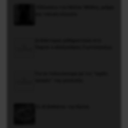
Οδύσσεια του Νόλαν: Μύθος, μνήμη
και ταξική εξουσία
Διδάκτορας μαθηματικών στο
Παρίσι ο Αλέξανδρος Γιωτόπουλος
Για να τελειώνουμε με τις “υγρές
αγορές” της μουσικής
Το ΑΙ βαθαίνει την Κρίση