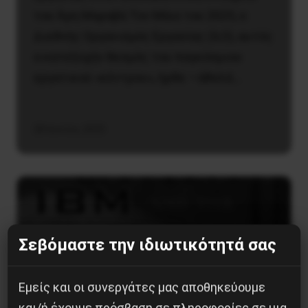
του Άρη Μαραβά Τον Μάιο του 2025, ο
Διεθνής Οργανισμός Εργασίας (ILO), αυτός
ο κατεξοχήν θεσμός του παγκόσμιου
εργατικού «κέντρου», ήρθε —άθελά…
28 Ιουνίου, 2025
Διεθνή
Σεβόμαστε την ιδιωτικότητά σας
Η Microsoft, το Σιωνιστικό
Κυβερνοκράτος και η
Εμείς και οι συνεργάτες μας αποθηκεύουμε
Απάντηση του Ιράν
και/ή έχουμε πρόσβαση σε πληροφορίες σε μια