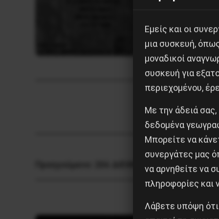
Εμείς και οι συν
μια συσκευή, όπω
μοναδικοί αναγνω
συσκευή για εξατο
περιεχομένου, έρ
Με την άδειά σας,
δεδομένα γεωγραφ
Μπορείτε να κάνετ
συνεργάτες μας ό
Προηγούμενο:
20ό ΔΙΕΘΝΕΣ ΜΑΡΞΙΣΤΙΚΟ CA
να αρνηθείτε να 
πληροφορίες και ν
Λάβετε υπόψη ότι