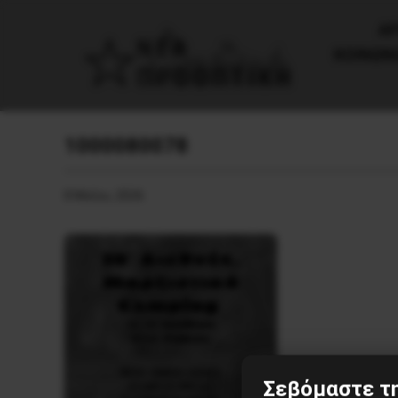
AΡ
ΚΟΙΝΩΝ
1000080078
8 Μαΐου, 2026
Σεβόμαστε τη