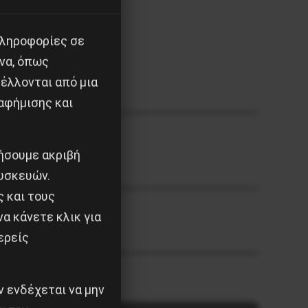
πληροφορίες σε
να, όπως
έλλονται από μια
αφήμισης και
ιήσουμε ακριβή
υσκευών.
ς και τους
α κάνετε κλικ για
ερείς
 ενδέχεται να μην