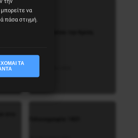
ν την
 μπορείτε να
ά πάσα στιγμή.
Το ΑΙ βαθαίνει την Κρίση
ΧΟΜΑΙ ΤΑ
υλίου
4 Αυγούστου 2026
ΑΝΤΑ
ν στο
Γελοιογραφία: 1821
2 Ιανουαρίου 2021