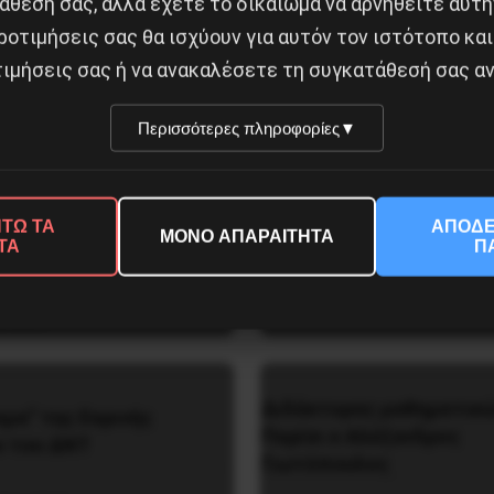
άθεσή σας, αλλά έχετε το δικαίωμα να αρνηθείτε αυτή
ροτιμήσεις σας θα ισχύουν για αυτόν τον ιστότοπο και
ιμήσεις σας ή να ανακαλέσετε τη συγκατάθεσή σας αν
Περισσότερες πληροφορίες
▼
ρκίνα Φάσο του Τραορέ
ΤΩ ΤΑ
ΑΠΟΔΕ
Η Eπανάσταση της 19 Ιο
ΜΟΝΟ ΑΠΑΡΑΙΤΗΤΑ
περιαλιστική σχισμή της
ΤΑ
Π
1936 στην Iσπανία
ς
5 Αυγούστου 2026
υ 2025
Διδάκτορας μαθηματικώ
υμα” της Εαρινής
Παρίσι ο Αλέξανδρος
υ του ΔΝΤ
Γιωτόπουλος