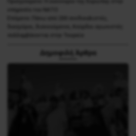
Προηγούμενο:
Η οικονομία της Ευρώπης στην
υπηρεσία του ΝΑΤΟ
Επόμενο:
Πάνω από 200 συνδικαλιστές,
δικηγόροι, διανοούμενοι, Κούρδοι αγωνιστές
συλλαμβάνονται στην Τουρκία
Δημοφιλή Άρθρα