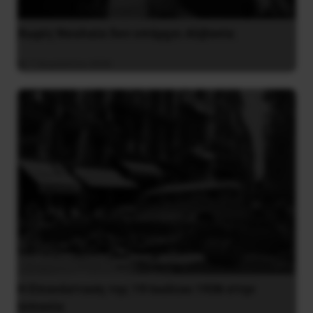
Χωρίς Νεολαία δεν υπάρχει Αλβανία
7 Αυγούστου 2026
Η Eπανάσταση της 19 Ιουλίου 1936 στην
Iσπανία