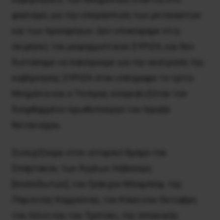
φασισμό, για την υπεράσπιση των μεταναστών
και των προσφύγων. Δεν υποκύψαμε στις
σειρήνες του ρεφορμιστικού ΣΥΡΙΖΑ, και δεν
διστάσαμε να παλέψουμε για την ανατροπή της
κυβέρνησης ΣΥΡΙΖΑ όταν υπέγραφε το τρίτο
Μνημόνιο και ο Τσιπρας εναγκαλιζόταν τον
διεφθαρμένο πρωθυπουργό του Ισραήλ
Νετανιάχου.
Συνεχίζουμε στον ιστορικό δρόμο του
Σπάρτακου, των Άγγλων Λέβελερς
[Ισοπεδωτών], του Γράκχου Μπαμπέφ, της
Παρισινής Κομμούνας, του Κόκκινου Οκτώβρη
του Λένιν και του Τρότσκι, της Ισπανικής