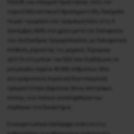
ΠΑΣΟΚ, και υπουργό Προστασίας τότε τον
τωρινό Μητσοτακικό Χρυσοχουντίδη, δοκίμασε
να μας τιμωρήσει και τρομοκρατήσει στις 6
Δεκέμβρη 2009, ένα χρόνο μετά την δολοφονία
του Αλέξανδρου Γρηγορόπουλου, με δολοφονική
επίθεση, ρίχνοντας τις μηχανές διμοιρίας
ΔΕΛΤΑ στο μπλοκ του ΕΕΚ που διαδήλωνε σε
μια μεγάλη πορεία 40.000 ανθρώπων. Μια
συντρόφισσα (η Αγγελική Κουτσουμπού)
τραυματίστηκε βαριά και άλλοι σύντροφοι
επίσης, ενώ πολλοί συνελήφθησαν και
σύρθηκαν στα δικαστήρια.
Ενιαιομετωπικά παλέψαμε ενάντια στις
κυβερνήσεις των Μνημονίων, ενάντια στο