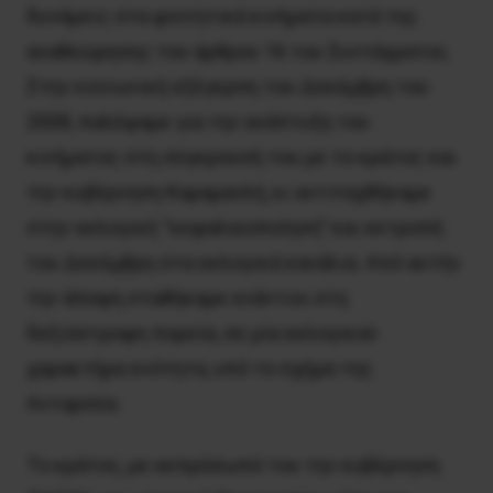
δυνάμεις στα φοιτητικά κινήματα κατά της
αναθεώρησης του άρθρου 16 του Συντάγματος.
Στην κοινωνική εξέγερση του Δεκέμβρη του
2008, παλέψαμε για την ανάπτυξη του
κινήματος στη σύγκρουσή του με το κράτος και
την κυβέρνηση Καραμανλή, κι αντιταχθήκαμε
στην εκλογική “κεφαλαιοποίηση” και εκτροπή
του Δεκέμβρη στα εκλογικά κανάλια. Από αυτήν
την άποψη σταθήκαμε ενάντιοι στη
δεξιόστροφη πορεία, σε μία εκλογικού
χαρακτήρα ενότητα, υπό το σχήμα της
Ανταρσύα.
Το κράτος, με εκπρόσωπό του την κυβέρνηση