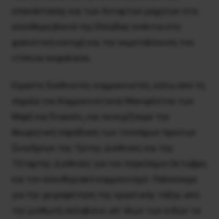
επανάστασης και των Ανταρτών μαχητών στα
ελεύθερα βουνά της Ελλάδας ενάντια στη
φασιστική κατοχή και την εκμετάλλευση του
ντόπιου κεφαλαίου.
Είμαστε διεθνιστές κομμουνιστές, κάτω από τη
σημαία του Κομμουνιστικού Μανιφέστου των
Μαρξ και Ένγκελς, και συνεχίζουμε την
θεωρητική παράδοση των τεσσάρων πρώτων
Συνεδρίων της Τρίτης Διεθνούς και της
Τέταρτης Διεθνούς για τον παγκόσμιο Οκτώβρη
και τον ελευθεριακό κομμουνισμό. Παλεύουμε
για την χειραφέτηση της εργατικής τάξης από
την μισθωτή σκλαβιά κι απ’ όλων των ειδών τα