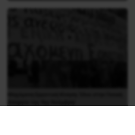
Μαχόμενη Εργατική Κίνηση: Όλοι στην Γενική
Απεργία της 9ης Νοέμβρη!
20 Οκτωβρίου 2022