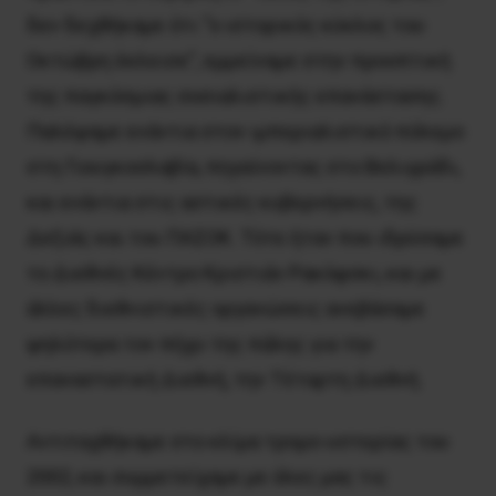
δεν δεχθήκαμε ότι “ο ιστορικός κύκλος του
Οκτώβρη έκλεισε”, εμμείναμε στην προοπτική
της παγκόσμιας σοσιαλιστικής επανάστασης.
Παλέψαμε ενάντια στον ιμπεριαλιστικό πόλεμο
στη Γιουγκοσλαβία, πηγαίνοντας στο Βελιγράδι,
και ενάντια στις αστικές κυβερνήσεις, της
Δεξιάς και του ΠΑΣΟΚ. Τότε ήταν που ιδρύσαμε
το Διεθνές Κέντρο Κριστιάν Ρακόφσκι, και με
άλλες διεθνιστικές οργανώσεις ανεβάσαμε
ψηλότερα τον πήχυ της πάλης για την
επαναστατική Διεθνή, την Τέταρτη Διεθνή.
Αντιταχθήκαμε στο κλίμα τρομο-υστερίας του
2002, και συμμετείχαμε με όλες μας τις