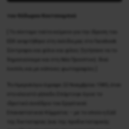
του Θόδωρου Κουτσουμπού
[ Το σύντομο τούτο κείμενο για την ίδρυση του
ΕΕΚ αναρτήθηκε στη σελίδα μας στο facebook.
Σύντροφοι και φίλοι και φίλες ζητήσανε να το
δημοσιεύουμε και στη
N
έα Προοπτική
. Ιδού
λοιπόν, και με κάποιες φωτογραφίες.]
Τ
ο Ημερολόγιο έγραφε 22 Νοεμβρίου 1985, όταν
στο κλειστό γήπεδο Σπόρτινγκ έγινε το
ιδρυτικό συνέδριο του Εργατικού
Επαναστατικού Κόμματος – με το οποίο η ΕΔΕ
της δικτατορίας (και της προδικτατορικής