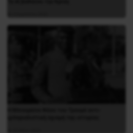
Το ΑΙ βαθαίνει την Κρίση
4 Αυγούστου 2026
Η Μπουρκίνα Φάσο του Τραορέ αντι-
ιμπεριαλιστική σχισμή της ιστορίας
26 Μαΐου 2025