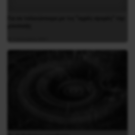
Για να τελειώνουμε με τις “υγρές αγορές” της
μουσικής
4 Ιανουαρίου 2021