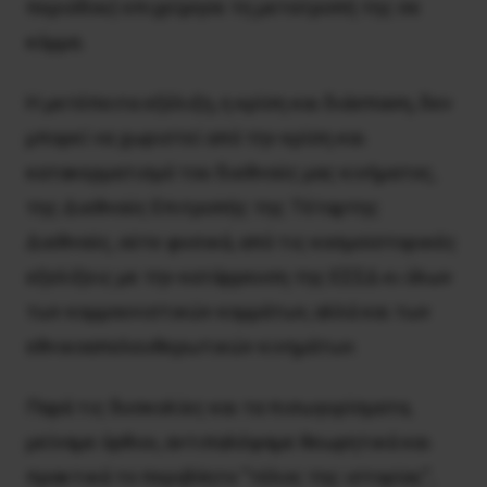
περιόδου) επιχείρησε τη μετατροπή της σε
κόμμα.
Η μετέπειτα εξέλιξη, η κρίση και διάσπαση, δεν
μπορεί να χωριστεί από την κρίση και
κατακερματισμό του διεθνούς μας κινήματος,
της Διεθνούς Επιτροπής της Τέταρτης
Διεθνούς, ούτε φυσικά, από τις κοσμοϊστορικές
εξελίξεις με την κατάρρευση της ΕΣΣΔ κι όλων
των κομμουνιστικών κομμάτων, αλλά και των
εθνικοαπελευθερωτικών κινημάτων.
Παρά τις δυσκολίες και τα πισωγυρίσματα,
μείναμε όρθιοι, αντιπαλέψαμε θεωρητικά και
πρακτικά το περιβόητο “τέλος της ιστορίας”,