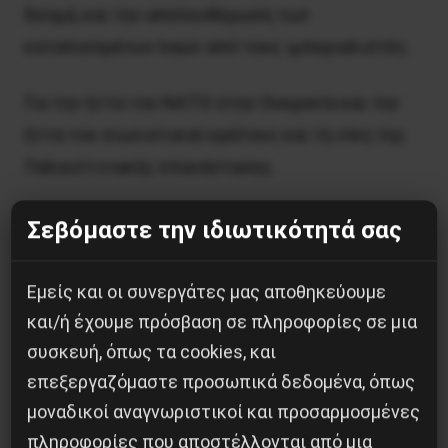
δεσμά, και την απελευθέρωση των
καταπιεσμένων λαών από τους ιμπεριαλιστές.
Για την ήττα του ΝΑΤΟ στην Ουκρανία και την
ήττα του σιωνιστικού κράτους και τη νίκη της
Παλαιστινιακής επανάστασης.
Ο αγώνας συνεχίζεται. Με τη διαρκή
Σεβόμαστε την ιδιωτικότητά σας
επανάσταση, για τον κομμουνισμό!
Εμείς και οι συνεργάτες μας αποθηκεύουμε
και/ή έχουμε πρόσβαση σε πληροφορίες σε μια
συσκευή, όπως τα cookies, και
επεξεργαζόμαστε προσωπικά δεδομένα, όπως
μοναδικοί αναγνωριστικοί και προσαρμοσμένες
πληροφορίες που αποστέλλονται από μια