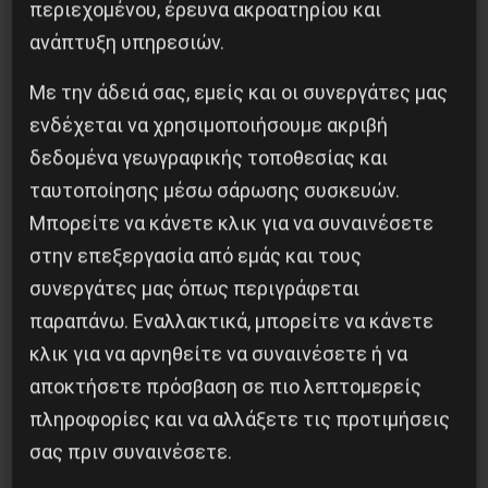
περιεχομένου, έρευνα ακροατηρίου και
ανάπτυξη υπηρεσιών.
Ο Ένγκελς μετά τον Μαρξ: μια επαναστατική
Με την άδειά σας, εμείς και οι συνεργάτες μας
συνεργασία που δεν τελείωσε με τον θάνατο
ενδέχεται να χρησιμοποιήσουμε ακριβή
9 Αυγούστου 2026
δεδομένα γεωγραφικής τοποθεσίας και
ταυτοποίησης μέσω σάρωσης συσκευών.
Μπορείτε να κάνετε κλικ για να συναινέσετε
στην επεξεργασία από εμάς και τους
συνεργάτες μας όπως περιγράφεται
παραπάνω. Εναλλακτικά, μπορείτε να κάνετε
κλικ για να αρνηθείτε να συναινέσετε ή να
αποκτήσετε πρόσβαση σε πιο λεπτομερείς
πληροφορίες και να αλλάξετε τις προτιμήσεις
σας πριν συναινέσετε.