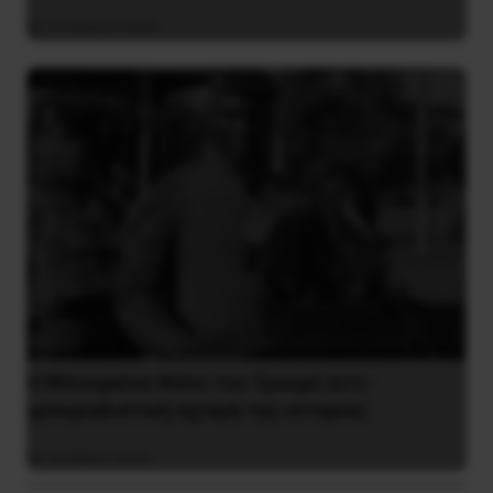
27 Ιουλίου 2026
Η Μπουρκίνα Φάσο του Τραορέ αντι-
ιμπεριαλιστική σχισμή της ιστορίας
26 Μαΐου 2025