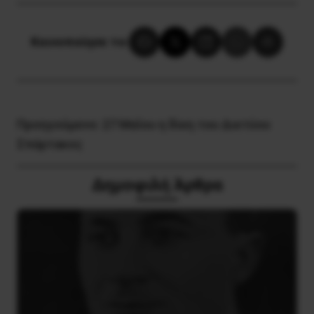
Κοινοποίησε το:
Προηγούμενο:
27 Μαΐου η δίκη του Δικτύου
Σπάρτακος
Δημοφιλή Άρθρα