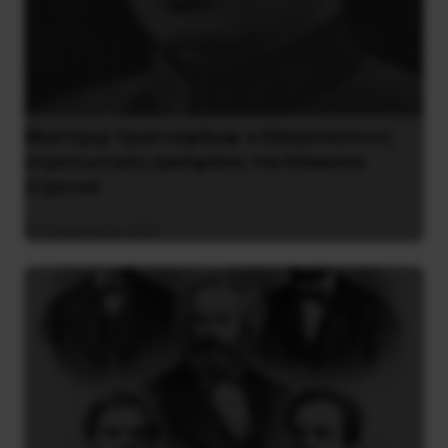
Βλαντίμιρ Τριανταφίλοφ: ο Ελληνοπόντιος
στρατιωτικός εγκέφαλος του Κόκκινου
Στρατού
8 Αυγούστου 2026