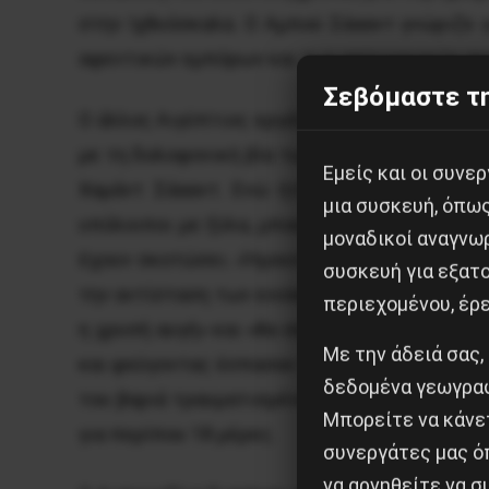
στην Ιχθυόσκαλα. Ο Αμπού Σάααντ γνώριζε γ
αφεντικών εμπόρων και των αστυνομικών αρ
Σεβόμαστε τη
Ο άλλος Αιγύπτιος εργάτης που κατέθεσε στ
με τη δολοφονική βία των χρυσαυγιτών την 
Εμείς και οι συν
Χαμάντ Σάααντ. Ενώ ήταν ξαπλωμένος, μια
μια συσκευή, όπω
υπόλοιποι με ξύλα, μπουνιές και κλωτσιές,
μοναδικοί αναγνω
έχουν σκοτώσει. «Ήμουν σαν πεθαμένος» δήλ
συσκευή για εξατο
την αντίσταση των ενοίκων του, οι οποίοι άρ
περιεχομένου, έρ
η χρυσή αυγή» και «θα σας σκοτώσουμε». Ότ
Με την άδειά σας,
και φεύγοντας έσπασαν τα αυτοκίνητα των ερ
δεδομένα γεωγραφ
του βαριά τραυματισμένου Αμπουαζίντ, πηγ
Μπορείτε να κάνετ
για περίπου 18 μέρες.
συνεργάτες μας ό
να αρνηθείτε να 