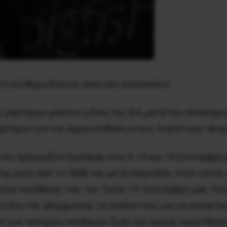
στική θηριωδία και απαιτούν Δικαιοσύνη
 μαρτύρων μπαίνει η δίκη της Χ.Α, μετά την ολοκλή
ρτύρων για την άγρια επίθεση στους Αιγύπτιους αλιερ
του Αμπουαζίντ Εμπάρακ στις 9, 12 και 13 Σεπτέμβρη 
όχι μόνο από το 2008 και μετά (περίοδος στην οποία 
στην κατάθεσή του την Τρίτη 13 Σεπτέμβρη μας δίνε
α δύο του αδέρφια και τα παιδιά τους και να καταστ
φή των σκληρών συνθηκών ζωής και άγριας εκμετάλλ