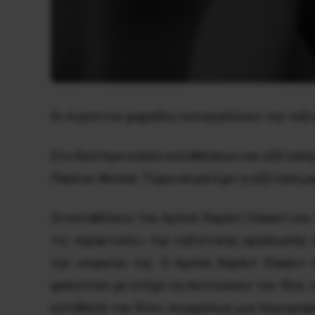
Οι Αιγύπτιοι ψαράδες καταγγέλλουν την ναζι
Στο δεύτερο κύκλο καταθέσεων και εξέτασης
Παύλου Φύσσα. Τώρα σειρά έχει η εξέταση μα
Οι καταθέσεις του Αμπού Χαμάντ Σάααντ και 
τις «πρακτικές» της ναζιστικής οργάνωσης 
την «πορεία» της. Ο Αμπού Χαμάντ Σάααντ 
φασιστών με στόχο να σκοτώσουν τον ίδιο, τ
κατάθεσή του δίνει συγχρόνως μια περιγρα