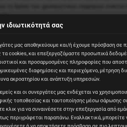
ια τη δράση των χρυσαυγίτικων συμμοριών ενάντια 
χών.
ν ιδιωτικότητά σας
η δίκη, ο Αμπουαζίντ Εμπάρακ, ηλικίας σήμερα 32 χρό
ώρα που κοιμόταν στην ταράτσα του σπιτιού στο Πέρ
εργάτες μας αποθηκεύουμε και/ή έχουμε πρόσβαση σε 
 ομάδα περί των 15-17 χρυσαυγιτών, τουλάχιστον 
ς τα cookies, και επεξεργαζόμαστε προσωπικά δεδομέ
 τον χτυπούσαν με μανία στα πρόσωπο και όλο το σώ
ριστικοί και προσαρμοσμένες πληροφορίες που αποστ
ωσε ο Αμπουαζίντ. Στη συνέχεια οι δράστες προσπά
μικευμένες διαφημίσεις και περιεχόμενο, μέτρηση δι
χισαν να φωνάζουν για βοήθεια στη γειτονιά, ακούγον
ευνα ακροατηρίου και ανάπτυξη υπηρεσιών.
αν οι φασίστες είδαν ότι δεν μπορούν να μπουν μέσα,
 εμείς και οι συνεργάτες μας ενδέχεται να χρησιμοπο
γατών. Οι Αιγύπτιοι εργάτες φεύγοντας στη συνέχεια
ικής τοποθεσίας και ταυτοποίησης μέσω σάρωσης σ
αίνοντάς τον στο Τζάννειο και μετά στον Ευαγγελισ
ε κλικ για να συναινέσετε στην επεξεργασία από εμά
πως περιγράφεται παραπάνω. Εναλλακτικά, μπορείτε ν
συναινέσετε ή να αποκτήσετε πρόσβαση σε πιο λεπτομ