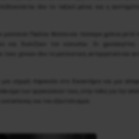
 επιδεικνύεται όλο το ταξικό μένος και η αυστηρό
ου μουσικού Παύλου Φύσσα και τέσσερα χρόνια μετά 
λο και διυλίζουν τον κώνωπα». Οι χρυσαυγίτες κ
οι τους χύνουν όλο το ρατσιστικό, αντεργατικό και α
 μια ισχυρή παρουσία στο δικαστήριο και μια απο
σάκισμα των οργανώσεών τους, στην πάλη για την απε
ς καταπίεσης και του εξευτελισμού.