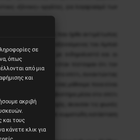
στους «ξένους» εργάτες, για λογαριασμό των
νων, είναι ο άνθρωπος που ήρθε αντιμέτωπος
αμα, όπου διέμενε φιλοξενούμενος του Αμπού
πληροφορίες σε
ένας εκ των οποίων με σιδηρολοστό και οι
να, όπως
μα, σταματώντας μόνο όταν πίστεψαν ότι τον
έλλονται από μια
θησαν να εισβάλλουν στο σπίτι, συναντώντας
αφήμισης και
τας απειλές «ελάτε να σας μάθουμε ποια είναι
 άδειασαν έναν πυροσβεστήρα μέσα στο σπίτι
ιήσουμε ακριβή
 για το Α.Τ της περιοχής, άκουσαν τις φωνές
υσκευών.
μό όπου νοσηλεύτηκε σε κωματώδη κατάσταση
ς και τους
α κάνετε κλικ για
ερείς