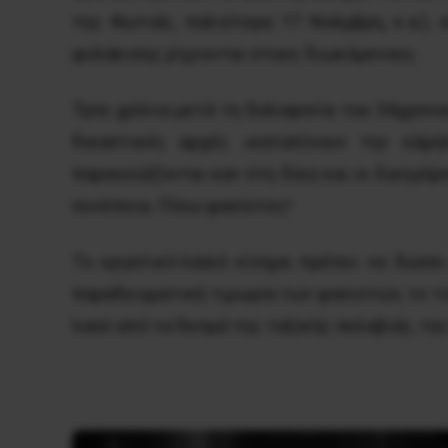
της Φωτιάς, παλιότερα 17 Νοέμβρη, κ.α.),
φυλάκισης ρίχνονται στους διωκόμενους.
Τρία χρόνια μετά τη δολοφονία του 34χρον
δικαστικές αρχές «καταπίνουν την κάμη
παρουσιάζονται καν στη δίκη και οι δικηγόρ
συνέπεια. Πίσω φασίστες!
Το εργατικό-λαϊκό κίνημα πρέπει να δώσει
παραδειγματική τιμωρία των φασιστών, το τ
λαού από τα δεσμά της ταξικής σκλαβιάς, τη