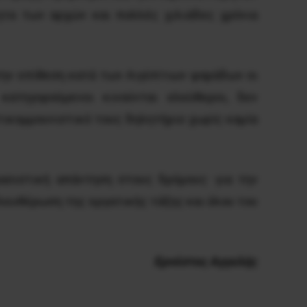
τητα των αρχών και πολλές χιλιάδες χρόνια
την επίθεση κατά των Αιγύπτιων ψαράδων οι
ατηγορούμενοι κινούνται ελεύθεροι, δεν
ντικομμουνιστικό τους δηλητήριο χωρίς καμία
φασιστική απάντηση στους δρόμους· για την
λευθέρωση της εργατικής τάξης και όλου του
Ερνέστος Αγγελής