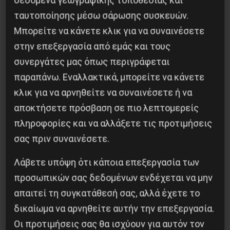
ταυτοποίησης μέσω σάρωσης συσκευών.
Μπορείτε να κάνετε κλικ για να συναινέσετε
στην επεξεργασία από εμάς και τους
συνεργάτες μας όπως περιγράφεται
παραπάνω. Εναλλακτικά, μπορείτε να κάνετε
κλικ για να αρνηθείτε να συναινέσετε ή να
αποκτήσετε πρόσβαση σε πιο λεπτομερείς
πληροφορίες και να αλλάξετε τις προτιμήσεις
σας πριν συναινέσετε.
Λάβετε υπόψη ότι κάποια επεξεργασία των
προσωπικών σας δεδομένων ενδέχεται να μην
απαιτεί τη συγκατάθεσή σας, αλλά έχετε το
δικαίωμα να αρνηθείτε αυτήν την επεξεργασία.
Οι προτιμήσεις σας θα ισχύουν για αυτόν τον