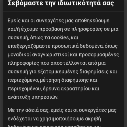
Σεβόμαστε την ιδιωτικότητά σας
Εμείς και οι συνεργάτες μας αποθηκεύουμε
και/ή έχουμε πρόσβαση σε πληροφορίες σε μια
συσκευή, όπως τα cookies, και
επεξεργαζόμαστε προσωπικά δεδομένα, όπως
μοναδικοί αναγνωριστικοί και προσαρμοσμένες
πληροφορίες που αποστέλλονται από μια
συσκευή για εξατομικευμένες διαφημίσεις και
περιεχόμενο, μέτρηση διαφήμισης και
περιεχομένου, έρευνα ακροατηρίου και
ανάπτυξη υπηρεσιών.
Με την άδειά σας, εμείς και οι συνεργάτες μας
ενδέχεται να χρησιμοποιήσουμε ακριβή
δεδομένα γεωγραφικής τοποθεσίας και