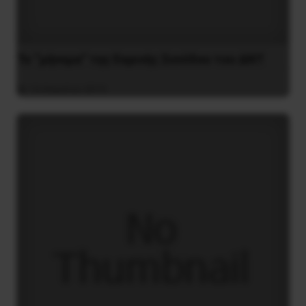
Το “μήνυμα” της Εαρινής Συνόδου του ΔΝΤ
14 Απριλίου 2019