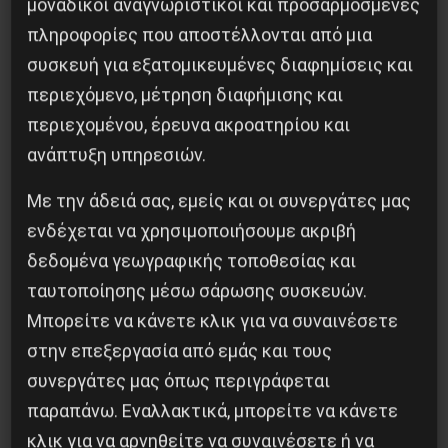
μοναδικοί αναγνωριστικοί και προσαρμοσμένες
πληροφορίες που αποστέλλονται από μια
συσκευή για εξατομικευμένες διαφημίσεις και
περιεχόμενο, μέτρηση διαφήμισης και
περιεχομένου, έρευνα ακροατηρίου και
ανάπτυξη υπηρεσιών.
Η Μπουρκίνα Φάσο του Τραορέ αντι-
ιμπεριαλιστική σχισμή της ιστορίας
Με την άδειά σας, εμείς και οι συνεργάτες μας
ενδέχεται να χρησιμοποιήσουμε ακριβή
26 Μαΐου 2025
δεδομένα γεωγραφικής τοποθεσίας και
ταυτοποίησης μέσω σάρωσης συσκευών.
Μπορείτε να κάνετε κλικ για να συναινέσετε
στην επεξεργασία από εμάς και τους
συνεργάτες μας όπως περιγράφεται
παραπάνω. Εναλλακτικά, μπορείτε να κάνετε
κλικ για να αρνηθείτε να συναινέσετε ή να