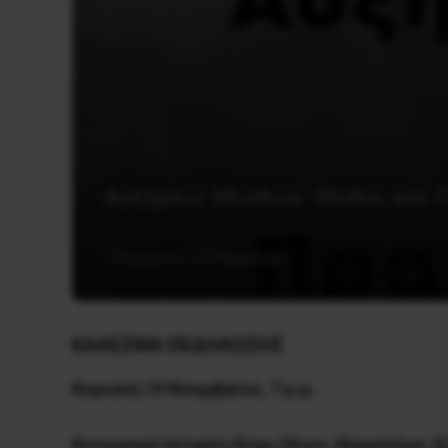
Αυξήσεις Μισθών: Μύθοι και 
5 Νοεμβρίου, 2024
Εργατικά
ΚΑΛΕΣΜΑ ΕΚΔΗΛΩΣΗΣ
Κυριακή 10 Νοεμβρίου, 7 μ.μ.
Κοινωνικό Ιατρείο Ιλίου (Ίλιον, Ιδομενέως 