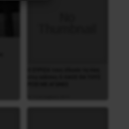
ος
O ΣYPIZA τους έδωσε τη νίκη
στις κάλπες O ΛAOΣ ΘA TOYΣ
PIΞEI ME AΓΩNEΣ
3 Σεπτεμβρίου 2019