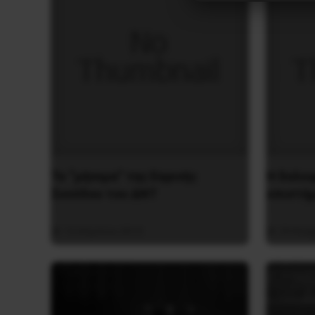
Το “μήνυμα” της Εαρινής
H δολοφ
Συνόδου του ΔΝΤ
επιστή
14 Απριλίου 2019
29 Νοεμ