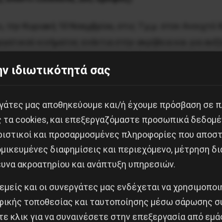
 την Κυριακή 10 Νοεμβρίου, στις 7 μ.μ. στον Ανοιχτό 
γατικού κινήματος ενάντια στην ακρίβεια και για αυξ
α εκδώσει η συλλογικότητα μας, “Αυξήσεις μισθών-μύ
ν ιδιωτικότητά σας
λυση της κρίσης της ακρίβειας και τίθενται οι βασικο
 στο σύστημα που την γεννά, ενάντια στην ανεργία, για
εργάτες μας αποθηκεύουμε και/ή έχουμε πρόσβαση σε 
ς τα cookies, και επεξεργαζόμαστε προσωπικά δεδομέ
κούς αγωνιστές και συλλογικότητες του εργατικού κιν
ριστικοί και προσαρμοσμένες πληροφορίες που αποστ
πό κοινού, το πρόβλημα της ακρίβειας και το πώς να 
μικευμένες διαφημίσεις και περιεχόμενο, μέτρηση δι
ευνα ακροατηρίου και ανάπτυξη υπηρεσιών.
της ακρίβειας, της ανεργίας και του πολέμου, για τη
 εμείς και οι συνεργάτες μας ενδέχεται να χρησιμοπο
ΕΡΓΑΤΙΚΗ ΣΥΜΜΑΧΙΑ ΣΤΑ ΔΥΤΙΚΑ
ικής τοποθεσίας και ταυτοποίησης μέσω σάρωσης σ
ε κλικ για να συναινέσετε στην επεξεργασία από εμά
(ergatikisymmaxia.blogspot.com)