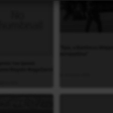
“Εγώ, ο Βασίλειος Μάγγ
καταγγέλλω”
ονία του Ιρανού
μονα Μοχσέν Φαχριζαντέ
16 Ιουλίου 2020
βρίου 2020