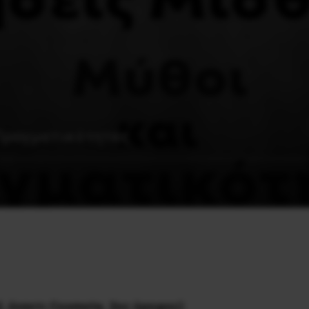
Πραγματικότητες
32, έναντι Cosmote, 2ος όροφος)