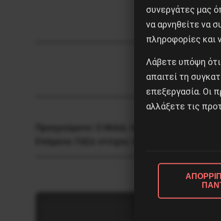
συνεργάτες μας ό
να αρνηθείτε να 
πληροφορίες και ν
Λάβετε υπόψη ότι
απαιτεί τη συγκατ
επεξεργασία. Οι π
αλλάξετε τις προτ
Προηγούμενο:
Ο Μιλέι της Αργεντινής στο 
Επόμενο:
Γάζα: στόχος τα νοσοκομεία – η π
ΑΠΟΡΡΙΠ
ΠΑΝ