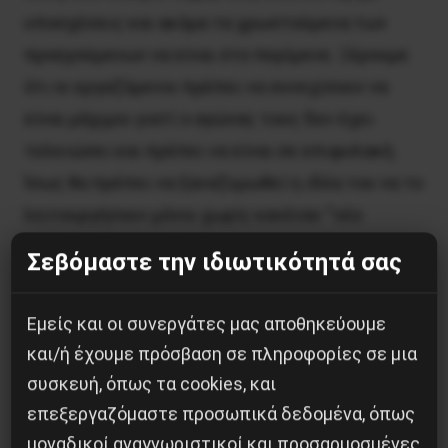
υποσχέσεις και ακόμα τα χρωστούμενα των
προηγούμενων να είναι στο περίμενε. Ξέρουμε
ότι οι εργαζόμενοι πρέπει να συνεχίσουν να
είναι μάχιμοι γιατί ο αγώνας τους δεν έχει
τελειώσει και πρέπει να είναι σε επιφυλακή.
Ίσως θα πρέπει να ξαναζυμωθεί η ιδέα του να το
λειτουργήσουν μόνοι χωρίς κανέναν “νέο
επενδυτή” και το διυλιστήριο να περάσει στα
Σεβόμαστε την ιδιωτικότητά σας
χέρια των εργαζομένων.
Εμείς και οι συνεργάτες μας αποθηκεύουμε
Μ.
και/ή έχουμε πρόσβαση σε πληροφορίες σε μια
συσκευή, όπως τα cookies, και
επεξεργαζόμαστε προσωπικά δεδομένα, όπως
μοναδικοί αναγνωριστικοί και προσαρμοσμένες