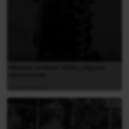
Οδύσσεια του Νόλαν: Μύθος, μνήμη και
ταξική εξουσία
3 Αυγούστου 2026