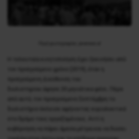
Πηγή φωτογραφίας: javanews.al
Η τελευταία κινητοποίηση έχει ξεκινήσει από
τον προηγούμενο χρόνο (2019), όταν η
προηγούμενη Διεύθυνση του
διυλιστηρίου άφησε 20 μηνιάτικα φέσι. Πέρα
από αυτό, τον προηγούμενο Σεπτέμβρη το
διυλιστήριο έκλεισε αφήνοντας κυριολεκτικά
στο δρόμο τους εργαζομένους. Αντί η
κυβέρνηση να πάρει άμεσα μέτρα και να δώσει
τουλάχιστον έστω και το επίδομα ανεργίας,