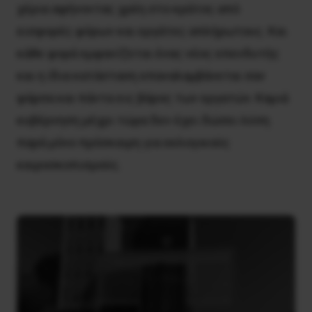
χέρια αφήνοντας χρέη στο κράτος από
εισφορές φόρων και εργάτες απλήρωτους. Και
κάθε φορά εμφανίζεται ένας νέος επενδυτής
και η ίδια κατάσταση επαναλαμβάνεται σαν
φάρσα και πάντα εις βάρος των εργατών. Καμιά
κυβέρνηση μέχρι τώρα δεν έχει δώσει λύση
παρά μόνο πρόσκαιρη για εκλογικούς
καιροσκοπισμούς.