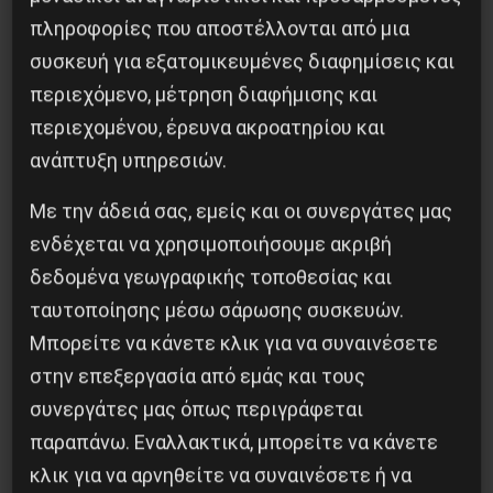
Κοινοποίησε το:
πληροφορίες που αποστέλλονται από μια
συσκευή για εξατομικευμένες διαφημίσεις και
περιεχόμενο, μέτρηση διαφήμισης και
περιεχομένου, έρευνα ακροατηρίου και
Προηγούμενο:
Αλληλεγγύη στον Γιάννη Καυκά
ανάπτυξη υπηρεσιών.
Επόμενο:
ΠΕΝΕΝ: Τα κρούσματα επιβεβαιώνουν
την ανεπάρκεια μέτρων
Με την άδειά σας, εμείς και οι συνεργάτες μας
ενδέχεται να χρησιμοποιήσουμε ακριβή
Δημοφιλή Άρθρα
δεδομένα γεωγραφικής τοποθεσίας και
ταυτοποίησης μέσω σάρωσης συσκευών.
Μπορείτε να κάνετε κλικ για να συναινέσετε
στην επεξεργασία από εμάς και τους
συνεργάτες μας όπως περιγράφεται
παραπάνω. Εναλλακτικά, μπορείτε να κάνετε
κλικ για να αρνηθείτε να συναινέσετε ή να