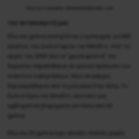
Πηγή φωτογραφίας:
albaniandailynews.com
του ανταποκριτή μας
Εδώ και χρόνια συνεχίζεται ο εμπαιγμός για 800
εργάτες του Διυλιστηρίου του Μπαδτς. Από τις
αρχές του 2000 όλα τα “χρυσά φιλέτα” του
δημοσίου παραδόθηκαν σε φιλικά πρόσωπα των
εκάστοτε κυβερνήσεων. Νέοι ολιγάρχες
δημιουργήθηκαν από τη μια μέρα στην άλλη. Το
διυλιστήριο του Μπαδτς αποτελεί μια
εμβληματική βιομηχανία για πάνω από 60
χρόνια.
Εδώ και 20 χρόνια έχει αλλάξει πολλές φορές