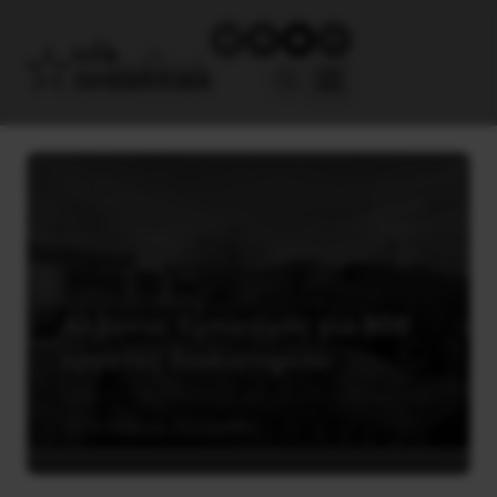
Αλβανία: Εμπαιγμός για 800
εργάτες διυλιστηρίου
15 Οκτωβρίου, 2020
Διεθνή