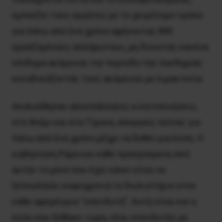
εμπαίζει τους εργάτες με το χειρότερο τρόπο
για πάνω από ένα χρόνο αφήνοντας 800
εργαζομένους απλήρωτους, μη δίνοντας κανένα
επίδομα ακόμα και την περίοδο της πανδημίας
καταδικάζοντάς τους ακόμα και με λιμοκτονία.
Ακολούθησαν αλλεπάλληλες κινητοποιήσεις,
στο Φιέρι και στα Τίρανα, απεργίες πείνας για
πάνω από ένα χρόνο μέχρι να δοθεί μια λύση. Η
κυβέρνηση Ράμα και κάθε προηγούμενη από
αυτήν το μόνο που έχει κάνει είναι να
ξεπουλήσει κοψοχρονιά το διυλιστήριο στον
κάθε αφερέγγυο “επενδυτή”. Αυτή είναι και η
λύση που δόθηκε τώρα, νέος επενδυτής με