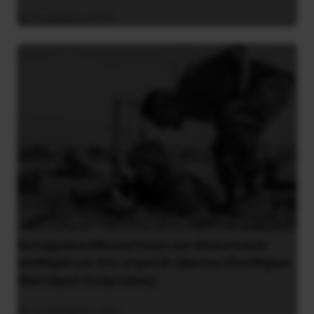
3 Δεκεμβρίου 2017
Καταγγελία Εθνικιστικών και Φασιστικών
συνθημάτων στο στρατό! (Δίκτυο Ελευθέρων
Φαντάρων Σπάρτακος)
15 Δεκεμβρίου 2023