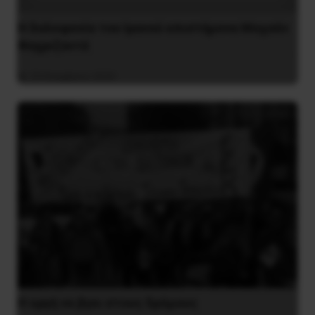
H δολοφονία του Ιρανού επιστήμονα Μοχσέν
Φαχριζαντέ
29 Νοεμβρίου 2020
H οργή να βγει στους δρόμους