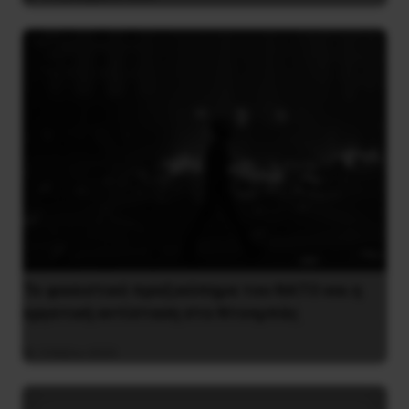
Το φασιστικό πραξικόπημα του ΝΑΤΟ και η
εργατική αντίσταση στο Ντονμπάς
3 Μαΐου 2025