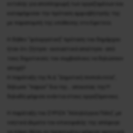
εντολής για αποπληρωμή των εργαζομένων και
καταψήφισαν την πρόταση αμφισβήτησής της
με παραπομπή της υπόθεσης στο Εφετείο.
Η δήθεν ”φιλεργατική” πρόταση του δημάρχου
ήταν ότι ζήτησε -ουσιαστικά απαίτησε- από
τους δημοτικούς του συμβούλους να δηλώσουν
αποχή!!
Η παράταξη της Ν.Δ “Δημοτική Ισοπολιτεία”,
δήλωσε “παρών” δια της… απουσίας της!!!
δηλαδή ψήφισε ενάντια στους εργαζόμενους.
Η παράταξη του ΣΥΡΙΖΑ “Αλληλέγγυα Πόλη”, με
νοητικά άλματα του επικεφαλής της απέφυγε
να πάρει θέση, εν προκειμένω ψήφισε αρνητικά.