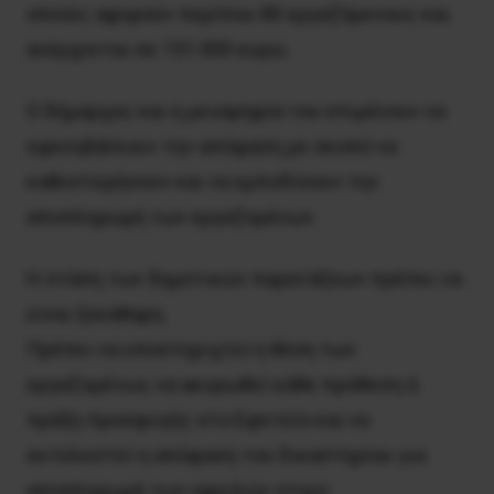
οποίες αφορούν περίπου 80 εργαζόμενους και
ανέρχονται σε 151.000 ευρώ.
Ο δήμαρχος και η μειοψηφία του επιμένουν να
εφεσιβάλλουν την απόφαση με σκοπό να
καθυστερήσουν και να εμποδίσουν την
αποπληρωμή των εργαζομένων.
Η στάση των δημοτικών παρατάξεων πρέπει να
είναι ξεκάθαρη.
Πρέπει να υποστηριχτεί η θέση των
εργαζομένων, να ακυρωθεί κάθε πρόθεση ή
πράξη προσφυγής στο Εφετείο και να
εκτελεστεί η απόφαση του δικαστηρίου για
αποπληρωμή των οφειλών στους