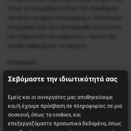
Τέλος το “Ασυμβίβαστο Ίλιον” δεν ξεκαθάρισε
την θέση του αφού ο επικεφαλής κ. Κουτσιανάς
απεχώρησε λίγο πριν ολοκληρωθεί η συζήτηση
και ο δημοτικός του σύμβουλος κ. Χρόνης δεν
τοποθετήθηκε[;] επί του θέματος.
Αναμένουμε…
Σεβόμαστε την ιδιωτικότητά σας
ΑΡιστερή Κίνηση Ιλίου [ΑΡ.Κ.Ι]
Δημήτρης Γεωργίου – Δημοτικός Σύμβουλος
Εμείς και οι συνεργάτες μας αποθηκεύουμε
και/ή έχουμε πρόσβαση σε πληροφορίες σε μια
συσκευή, όπως τα cookies, και
επεξεργαζόμαστε προσωπικά δεδομένα, όπως
Κοινοποίησε το: