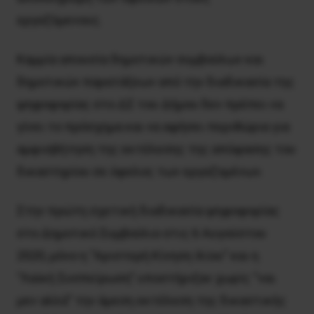
εργαζόμενους.
Καμμία απουσία δημοτικών συμβούλων και
δημοτικών παρατάξεων από την διαδικασία της
ψηφοφορίας στο ΔΣ του Δήμου δεν πρέπει να
γίνει το πρόσχημα και να αφήσει περιθώρια για
αμφισβήτηση της εκτέλεσης της απόφασης του
δικαστηρίου σε όφελος των εργαζομένων.
Στην πρώτη σχετική διαδικασία ψηφοφορίας
στο Δημοτικό Συμβούλιο στις 6 Αυγούστου
2020, μόνο η “Αριστερή Κίνηση Ιλίου” και η
“Λαϊκή Συσπείρωση” υποστήριξαν χωρίς “ναι
μεν αλλά” την άμεση εκτέλεση της δικαστικής