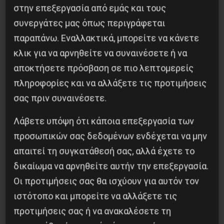
Δημοφιλή Άρθρα
στην επεξεργασία από εμάς και τους
συνεργάτες μας όπως περιγράφεται
παραπάνω. Εναλλακτικά, μπορείτε να κάνετε
κλικ για να αρνηθείτε να συναινέσετε ή να
αποκτήσετε πρόσβαση σε πιο λεπτομερείς
πληροφορίες και να αλλάξετε τις προτιμήσεις
σας πριν συναινέσετε.
Λάβετε υπόψη ότι κάποια επεξεργασία των
προσωπικών σας δεδομένων ενδέχεται να μην
απαιτεί τη συγκατάθεσή σας, αλλά έχετε το
δικαίωμα να αρνηθείτε αυτήν την επεξεργασία.
Βίλχελμ Λίμπκνεχτ: από τα οδοφράγματα
Οι προτιμήσεις σας θα ισχύουν για αυτόν τον
στην οικοδόμηση του εργατικού κόμματος
ιστότοπο και μπορείτε να αλλάξετε τις
9 Αυγούστου 2026
προτιμήσεις σας ή να ανακαλέσετε τη