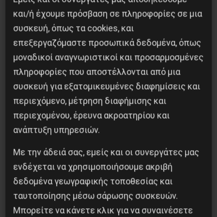
και/ή έχουμε πρόσβαση σε πληροφορίες σε μια
συσκευή, όπως τα cookies, και
επεξεργαζόμαστε προσωπικά δεδομένα, όπως
μοναδικοί αναγνωριστικοί και προσαρμοσμένες
Κοινοποίησε το:
πληροφορίες που αποστέλλονται από μια
συσκευή για εξατομικευμένες διαφημίσεις και
περιεχόμενο, μέτρηση διαφήμισης και
Προηγούμενο:
ΚΑΤΩ ΟΙ ΕΚΒΙΑΣΜΟΙ ΤΩΝ
περιεχομένου, έρευνα ακροατηρίου και
ΚΟΡΑΚΙΩΝ ΤΟΥ ΕΥΡΩΠΑΪΚΟΥ ΧΡΗΜΑΤΙΣΤΙΚΟΥ
ανάπτυξη υπηρεσιών.
ΚΕΦΑΛΑΙΟΥ ΚΑΙ ΤΟΥ ΑΛΑΖΟΝΑ ΑΠΟΙΚΙΟΚΡΑΤΗ
Με την άδειά σας, εμείς και οι συνεργάτες μας
ΣΟΪΜΠΛΕ
ενδέχεται να χρησιμοποιήσουμε ακριβή
Επόμενο:
ΑΝΑΚΟΙΝΩΣΗ ΤΗΣ ΟΕΝ: ΤΕΡΜΑ ΠΙΑ
δεδομένα γεωγραφικής τοποθεσίας και
ΣΤΙΣ ΑΥΤΑΠΑΤΕΣ ΣΤΗΝ ΑΜΥΓΔΑΛΕΖΑ
ταυτοποίησης μέσω σάρωσης συσκευών.
ΣΚΟΤΩΝΟΥΝ ΜΕΤΑΝΑΣΤΕΣ
Μπορείτε να κάνετε κλικ για να συναινέσετε