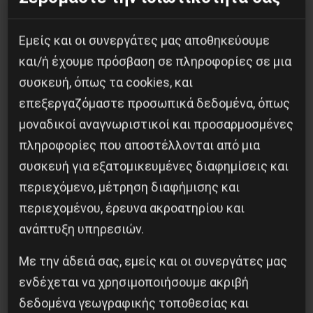
στις απολύσεις στο δημόσιο τομέα, καθώς και
για την Κύπρο, απορρίπτοντας το νέο
Εμείς και οι συνεργάτες μας αποθηκεύουμε
ιμπεριαλιστικό σχέδιο και την επιβαλλόμενη
και/ή έχουμε πρόσβαση σε πληροφορίες σε μια
λιτότητα της τρόικας.
συσκευή, όπως τα cookies, και
Aθήνα 2 Aπριλίου 2914
επεξεργαζόμαστε προσωπικά δεδομένα, όπως
μοναδικοί αναγνωριστικοί και προσαρμοσμένες
πληροφορίες που αποστέλλονται από μια
συσκευή για εξατομικευμένες διαφημίσεις και
περιεχόμενο, μέτρηση διαφήμισης και
Κοινοποίησε το:
περιεχομένου, έρευνα ακροατηρίου και
ανάπτυξη υπηρεσιών.
Με την άδειά σας, εμείς και οι συνεργάτες μας
ενδέχεται να χρησιμοποιήσουμε ακριβή
Προηγούμενο:
THE YEARS OF TRANSITION IN
δεδομένα γεωγραφικής τοποθεσίας και
BULGARIA FROM THE TOTALITARIAN REGIME