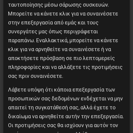
ταυτοποίησης μέσω σάρωσης συσκευών.
Επόμενο:
ΡΕΠΟΡΤΑΖ ΓΙΑ ΤΗΝ 2η ΕΡΓΑΤΙΚΗ
Μπορείτε να κάνετε κλικ για να συναινέσετε
ΕΥΡΩΜΕΣΟΓΕΙΑΚΗ ΣΥΝΔΙΑΣΚΕΨΗ
στην επεξεργασία από εμάς και τους
Δημοφιλή Άρθρα
συνεργάτες μας όπως περιγράφεται
παραπάνω. Εναλλακτικά, μπορείτε να κάνετε
κλικ για να αρνηθείτε να συναινέσετε ή να
αποκτήσετε πρόσβαση σε πιο λεπτομερείς
πληροφορίες και να αλλάξετε τις προτιμήσεις
σας πριν συναινέσετε.
Λάβετε υπόψη ότι κάποια επεξεργασία των
προσωπικών σας δεδομένων ενδέχεται να μην
απαιτεί τη συγκατάθεσή σας, αλλά έχετε το
δικαίωμα να αρνηθείτε αυτήν την επεξεργασία.
Οι προτιμήσεις σας θα ισχύουν για αυτόν τον
Βλαντίμιρ Τριανταφίλοφ: ο Ελληνοπόντιος