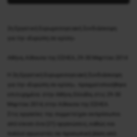
2η Εργατική Ευρωμεσογειακή Συνδιάσκεψη
για την «Ευρώπη σε κρίση»
Αθήνα, Αίθουσα της ΕΣΗΕΑ, 29-30 Μαρτίου 2014
Η 2η Εργατική Ευρωμεσογειακή Συνδιάσκεψη
για την «Ευρώπη σε κρίση», πραγματοποιήθηκε
επιτυχημένα στην Αθήνα, Ελλάδα, στις 29-30
Μαρτίου 2014, στην Αίθουσα της ΕΣΗΕΑ.
Στις εργασίες της συμμετείχαν εκπρόσωποι
από είκοσι ένα (21) οργανώσεις, καθώς και
πολλοί αγωνιστές σε προσωπική βάση από