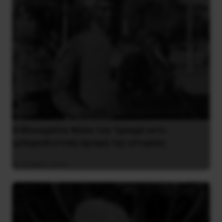
Η Μπουρκίνα Φάσο του Τραορέ αντι-
ιμπεριαλιστική σχισμή της ιστορίας
26 Μαΐου 2025