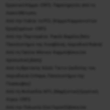
Εργατικό Κόμμα -CRFI). Παρατηρητές από το
Λαϊκό Μέτωπο.
Από την Ιταλία: το PCL (Κόμμα Κομμουνιστών
Εργαζομένων -CRFI)
Από την Πορτογαλία: Ρακέλ Βαρέλα (Νέο
Πανεπιστήμιο της Λισαβόνας, περιοδικό Rubra)
Από τη Γαλλία: Μόνικα Καρμπόβσκα (σε
προσωπική βάση)
Από τη Βρετανία: Χιλέλ Τίκτιν (εκδότης του
περιοδικού Critique, Πανεπιστήμιο της
Γλασκώβης)
Από τη Φινλανδία: MTL (Μαρξιστική Εργατική
Λίγκα -CRFI)
Από την Πολωνία: Eύα Γκροσζέβσκα (σε