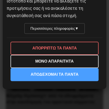
στρατιωτικός εγκέφαλος του Κόκκινου
ιστότοπο και μπορείτε να αλλάξετε τις
Στρατού
προτιμήσεις σας ή να ανακαλέσετε τη
συγκατάθεσή σας ανά πάσα στιγμή.
8 Αυγούστου 2026
Περισσότερες πληροφορίες
▼
ΑΠΟΡΡΙΠΤΩ ΤΑ ΠΑΝΤΑ
ΜΟΝΟ ΑΠΑΡΑΙΤΗΤΑ
ΑΠΟΔΕΧΟΜΑΙ ΤΑ ΠΑΝΤΑ
Βίλχελμ Λίμπκνεχτ: από τα οδοφράγματα
στην οικοδόμηση του εργατικού κόμματος