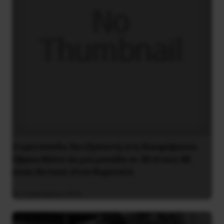
Στρατόπεδο Χατζηπεντή στο Κουφόβουνο
Έβρου:Μόνο σε μια μονάδα οι 30 στους 60
είναι θετικοί στον Κορονοϊό
4 Δεκεμβρίου 2020