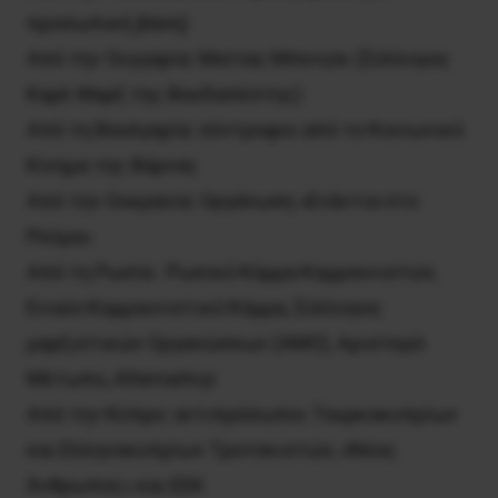
προσωπική βάση)
Από την Ουγγαρία: Ματίας Μπενγίκ (Σύλλογος
Καρλ Μαρξ της Βουδαπέστης)
Από τη Βουλγαρία: σύντροφοι από το Κοινωνικό
Κίνημα της Βάρνας
Από την Ουκρανία: Οργάνωση «Ενάντια στο
Ρεύμα»
Από τη Ρωσία : Ρωσικό Κόμμα Κομμουνιστών,
Ενιαίο Κομμουνιστικό Κόμμα, Σύλλογος
μαρξιστικών Οργανώσεων (AMO), Αριστερό
Μέτωπο, Alternativyi
Από την Κύπρο: αντιπρόσωποι Τουρκοκυπρίων
και Ελληνοκυπρίων Τροτσκιστών, «Νέος
Άνθρωπος» και EEK