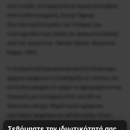
Από το Ιράν, συντρόφισσα σε προσωπική βάση
Από τη Νότια Αφρική, Λατίφ Πάρκερ
(Συντακτική Επιτροπή του Critique), και
Γκόντφρι Μντίνγκι (Unity, σε προσωπική βάση)
Από την Αργεντινή : Partido Obrero (Εργατικό
Κόμμα -CRFI)
Η 2η Εργατική Ευρωμεσογειακή Συνδιάσκεψη
ψήφισε ομόφωνα τη Διακήρυξη ως σύνολο, και
κατά πλειοψηφία το τμήμα το αφιερωμένο στην
Ουκρανία, με τα κόμματα PCL και DIP να
δηλώνουν αποχή. Ψηφίστηκαν ομόφωνα
προτάσεις ψηφίσματος αλληλεγγύης στους
Έλληνες εργαζόμενους στον αγώνα ενάντια
Σεβόμαστε την ιδιωτικότητά σας