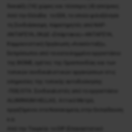
δεκαέξι (16) χώρες και τέσσερις (4) ηπείρους.
Από την Ελλάδα: το EEK, το οποίο φιλοξένησε
τη Συνδιάσκεψη. παρατηρητές από ΝΑΡ-
ΑΝΤΑΡΣΥΑ, ΟΚΔΕ «Σπάρτακος»-ΑΝΤΑΡΣΥΑ,
Κομμουνιστική Οργάνωση «Ανασύνταξη»,
Εκπρόσωποι από τα κατειλημμένο εργοστάσιο
της ΒIOME, ηγέτες της Ομοσπονδίας και των
τοπικών συνδικαλιστικών οργανώσεων στις
υπηρεσίες της τοπικής αυτοδιοίκησης
-ΠOE/OTA. Συνδικαλιστές από το εργοστάσιο
ALUMINIUM HELLAS, Αττικό Μετρό,
εργαζόμενοι στα Νοσοκομεία, στην Εκπαίδευση
κ.α.
Από την Τουρκία: το DIP (Επαναστατικό