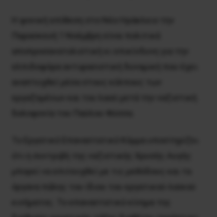
Η φονική επίθεση στο Νέο Ηράκλειο την
Παρασκευή 1 Νοέμβρη είναι πολιτικά
αποπροσανατολιστική κι επικίνδυνη για την
ελπιδοφόρα αντιφασιστική δυναμική που έχει
αναπτυχθεί μέσα στους κόλπους των
εργαζομένων και του λαού μετά την ναζιστική
δολοφονία του Παύλου Φύσσα.
Το Εργατικό Επαναστατικό Κόμμα υποστηρίζει
ότι η συντριβή της ναζιστικής Χρυσής Αυγής
μπορεί να επιτευχθεί με τις μεθόδους και τα
όργανα πάλης του ίδιου του εργατικού-λαϊκού
κινήματος. Το επαναστατικό κίνημα της