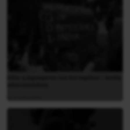
Ινδία: η Δημοκρατία των Κατσαρίδων – άοπλη
αλλά επικίνδυνη
31 Ιουλίου 2026