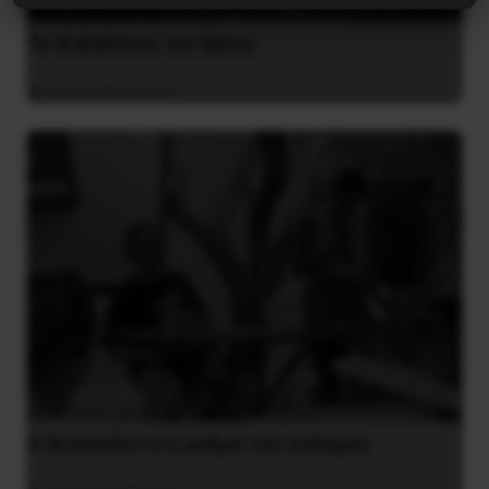
Το ΑΙ βαθαίνει την Κρίση
4 Αυγούστου 2026
Η Φινλανδία στο ρυθμό του πολέμου