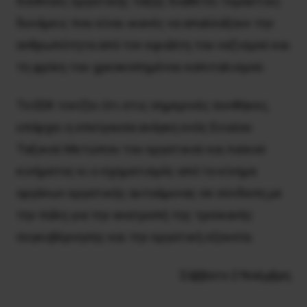
διεθνούς εργατικής τάξης διαθέτει τεράστιες
δυνάμεις που είναι ικανές να απαλλάξουν την
ανθρωπότητα από τον εφιάλτη του ναζισμού και
τη φρίκη του χρεοκοπημένου καπιταλισμού.
Το ΕΕΚ τονίζει ότι στις σημερινές συνθήκες,
υπάρχει η επείγουσα ανάγκη ενός Ενιαίου
Ταξικού Μετώπου του εργατικού και λαϊκού
κινήματος κι ο σχηματισμός από το κίνημα
οργάνων εργατικής αυτοάμυνας σε σύνδεση με
την πάλη για την ανατροπή της τροϊκανής
συγκυβέρνησης και την εργατική εξουσία.
Σάββατο 2 Νοέμβρη