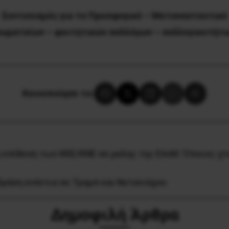
Συντονισμός για το Προσφυγικό – Μεταναστευτικό
ωματείων – φοιτητικών συλλόγων – συλλογικοτήτ
Κοινοποίησε το:
 επίθεση των ΚΚΕ/ΚΝΕ σε μελης της ΕΑΑΚ: Όποιος χτ
δράση ενάντια σε Τραμπ και Νετανιάχου
Δημοφιλή Άρθρα