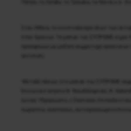
Πάτρα, τη Λέσβο, τα Τρίκαλα, τα Χανιά, κ.α.
Στην Αθήνα, το κοινό κάλεσμα όλων των αντ
στην Ομόνοια. Τα μπλοκ του ΣΥΠΡΟΜΕ είχαν δ
προσφύγων με μαζική συμμετοχή εργατικών σ
γειτονιές.
Μεταξύ άλλων, στο μπλοκ του ΣΥΠΡΟΜΕ συμμ
Κοινωνικό Ιατρείο Ν. Φιλαδέλφειας, Ν. Χαλκ
Ιωνίας Υδραγωγείο, ο Σύλλογος Εκπαιδευτικώ
σωματεία, συλλόγους, αυτοοργανωμένα Κοινων