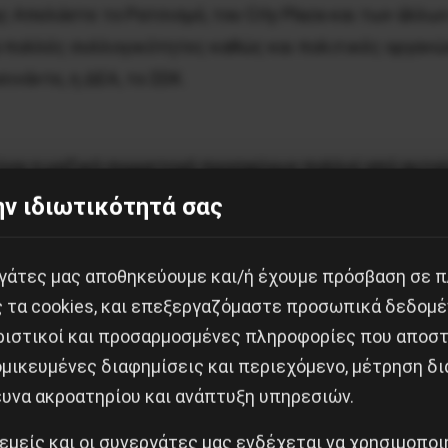
ς Απελάστε το Ρατσισμό, του City Plaza και των άλλ
 πολλές συλλογικότητες καθώς και πολιτικές οργανώσ
ινάντε, η ΔΕΑ, το ΣΕΚ.
ίναι η μαζική συμμετοχή προσφύγων πολλοί από αυτούς
αλήψεις στέγης City Plaza, Νοταρά, 5ο Λύκειο και άλλ
ν ιδιωτικότητά σας
εργάτες μας αποθηκεύουμε και/ή έχουμε πρόσβαση σε 
ινών διαδηλώσεων και στην εξάπλωσή τους σε πολλές
ς τα cookies, και επεξεργαζόμαστε προσωπικά δεδομέ
νάντια στο ρατσισμό, τον πόλεμο, το φασισμό, τη φτώ
ριστικοί και προσαρμοσμένες πληροφορίες που αποστ
έρνησης και Ε.Ε.. Ο ΣΥΠΡΟΜΕ θα συνεχίσει τις προσπά
μικευμένες διαφημίσεις και περιεχόμενο, μέτρηση δι
ευνα ακροατηρίου και ανάπτυξη υπηρεσιών.
 εμείς και οι συνεργάτες μας ενδέχεται να χρησιμοπο