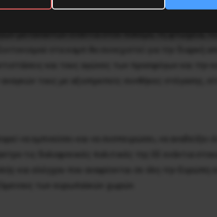
ύγων-μεταναστών ενάντια στον πόλεμο, τη φτώχεια, το 
Συντονισμού στα καμπ θα συνεχιστεί για την διαρκή 
ντιστάσεις και τους αγώνες των προσφύγων και την κο
 αναγκών τους με αξιοπρεπείς συνθήκες στέγασης, σίτ
ρεί να εμπνεύσει και να συσπειρώσει, να αναδείξει έ
αστρο τις δολοφονικές πολιτικές της ΕΕ ενάντια στου
ολής και ελέγχου που αναφύονται σε όλη την Ευρώπη
αζόμενους των ευρωπαϊκών χωρών.