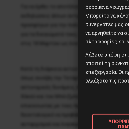
Για να έρθει το αποτέλεσμα των μαζικών δ
δεδομένα γεωγραφ
Μπορείτε να κάνετ
εκδηλώσεις άλλων αντιραστιστικών οργανώ
συνεργάτες μας ό
προσφύγων για την πολιτική κατάσταση ένα χ
να αρνηθείτε να 
για τα δικαιώματά τους, προτάσσοντας παρά
πληροφορίες και ν
στις 18 Μαρτίου ως ένα σταθμό για τις διεκδ
Λάβετε υπόψη ότι
απαιτεί τη συγκατ
Κατά τη διάρκεια αυτών των επισκέψεων, η σ
επεξεργασία. Οι π
όπως συνέβη την Τετάρτη 15/3 στο Ελληνικό
αλλάξετε τις προτ
αστυνομικές δυνάμεις, που, χρησιμοποιώντας
Χόκεϋ και του Μπέιζμπολ, εμποδίζοντας και
επικοινωνίας με τους πρόσφυγες συνέβη και 
δεοντολογικό να προβάλλει δηλώσεις και ενέ
ΑΠΟΡΡΙΠ
αυταρχισμού και λογοκρισίας.
ΠΑΝ