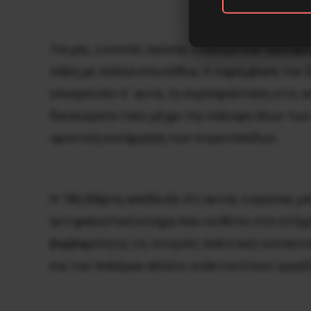
Για μας, ο κοινός αγώνας ντόπιων και προσφ
πάλη με πολλά επεισόδια. Η παρέμβαση του 
επικρατούν σ΄ αυτά, τη συμπαράσταση στις α
δικαιώματα τους μέχρι την κάλυψη όλων των
οριστική κατάργηση των στρατοπέδων.
Η 18η Μάρτη απέδειξε ότι αυτός ο αγώνας μπο
αντιφασιστικό κίνημα που να θέτει στο στόχ
βαρβαρότητα, τις στυγνές πολιτικές καταστ
και του πολέμου αλλά κι ενάντια στους εργ