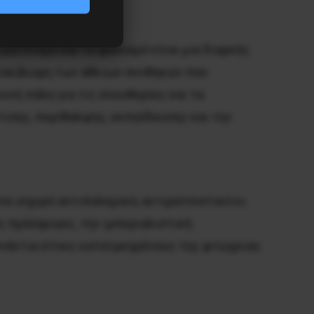
ρατσισμό και το φασισμό είναι μια διαρκής
αποκάλυψη των άθλιων συνθηκών που
ινή πάλη για τις ελευθερίες και τα
ισης, περίθαλψης, εκπαίδευσης και την
να ισχυρό αντιπολεμικό, αντιρατσιστικό κι
ς πρόσφυγες, την ιμπεριαλιστική
 ενάντια στους κατατρεγμένους της φτώχειας