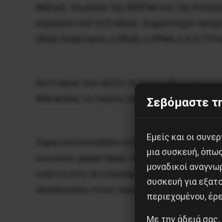
Μαζικά τα μπλοκ της ΚΕΕΡΦΑ και της Κίνηση
κυριολεκτικά τη Σταδίου. Συμμετείχαν ακόμα
ΟΚΔΕ Σπάρτακος, η ΟΚΔΕ, η ΟΡΜΑ, η Α/Σ Π Ροσ
Αυτό όμως που αξίζει να σημειωθεί κυρίως ε
Μαλακάσα, το Λαύριο, τον Ελαιώνα και τις κατ
Σεβόμαστε τη
Εμείς και οι συν
Σημαντικά συνέβαλε στη μαζικότητα των φετ
μια συσκευή, όπω
ενωτικός χαρακτήρας τους, οι αιχμές τους ε
μοναδικοί αναγνω
ενάντια στις αντιπροσφυγικές πολιτικές κυβ
συσκευή για εξατο
αλληλεγγύης στους πρόσφυγες.
περιεχομένου, έρ
Με την άδειά σας,