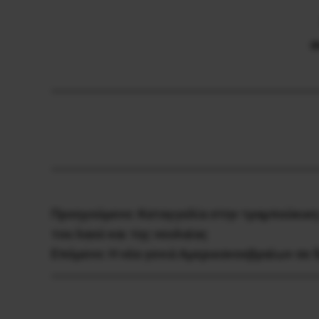
σ
Προηγούμενο:
Kαταγγελία στην τραμπούκικη
του λαού και της νεολαίας
Επόμενο:
Η νέα γενιά Αμερικανοεβραίων σε 