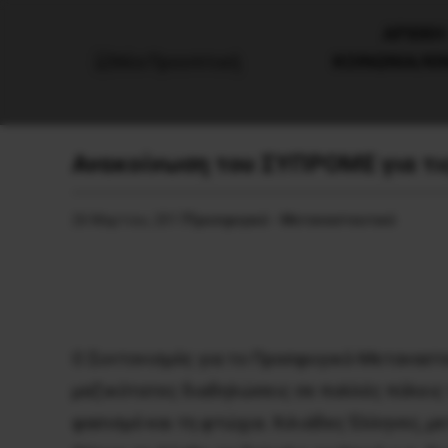
AΡΧΙΚΗ
ΚΟΙΝΩΝΙΑ/Κ
Ανακοίνωση του ΣΥΠΡΟΜΕ για τις
26 Μαρτίου, 2017
Προσφυγικό - Μεταναστευτικό
Ο Συντονισμός για το Προσφυγικό-Μεταναστ
μαζικότατες διαδηλώσεις σε πολλές πόλεις τ
φασισμό και τη φτώχια. Χιλιάδες Έλληνες, μ