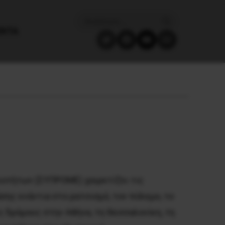
ΈΝΤΑ
κοτήτων (ΣΥΠΡΟΜΕ) χαιρετίζει τις
ης ενάντια στο ρατσισμό, τον πόλεμο, το
 δρόμους στην Αθήνα, τη Θεσσαλονίκη, τη