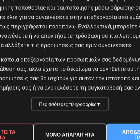
ιαδηλώσεων υπήρξαν κοινές εξορμήσεις στους καταυλ
ικής τοποθεσίας και ταυτοποίησης μέσω σάρωσης σ
ε κλικ για να συναινέσετε στην επεξεργασία από εμά
σεων, καθώς και επισκέψεις συλλογικοτήτων του ΣΥ
πως περιγράφεται παραπάνω. Εναλλακτικά, μπορείτε ν
ρόνο μετά τη συμφωνία ΕΕ-Τουρκίας, για την αντιπρο
συναινέσετε ή να αποκτήσετε πρόσβαση σε πιο λεπτομ
λληλα την ανάγκη οργάνωσης της πάλης τους και καλ
α αλλάξετε τις προτιμήσεις σας πριν συναινέσετε.
ικήσεις τους.
 κάποια επεξεργασία των προσωπικών σας δεδομένων
άθεσή σας, αλλά έχετε το δικαίωμα να αρνηθείτε αυτή
τάση του Υπουργείου μεταναστευτικής πολιτικής ήταν
ροτιμήσεις σας θα ισχύουν για αυτόν τον ιστότοπο και
, όπου οι συλλογικότητες του ΣΥΠΡΟΜΕ και άλλες συ
ιμήσεις σας ή να ανακαλέσετε τη συγκατάθεσή σας αν
 ακόμα και περιπολικά, παρατάχτηκαν μπροστά και έκ
 απαγορεύοντας την επικοινωνία με τους πρόσφυγες.
Περισσότερες πληροφορίες
▼
στο Σχιστό. Παράλληλα, διαπιστώσαμε για μια ακόμα φο
ργειες της Χ.Α., απέκρυψε τιε διαδηλώσεις που έγιναν
ΤΩ ΤΑ
ΑΠΟΔΕ
ΜΟΝΟ ΑΠΑΡΑΙΤΗΤΑ
ΤΑ
Π