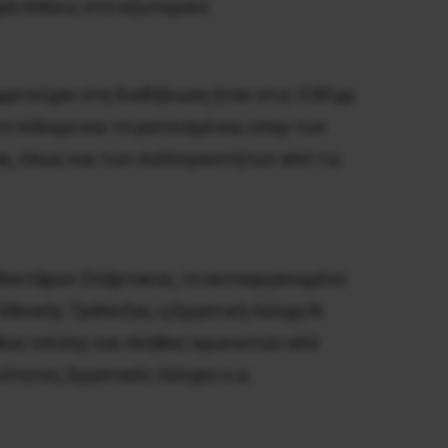
όμα πόλεις στο εξωτερικό.
μετείχαν στη διαδήλωση ήταν στις 3.00 μμ
ο πόλεμο και το ρατσισμό και υπερ των
ς, όπως και των συλλογικοτήτων από τις
Φαντάρων Σπάρτακος, το αυτοοργανωμένο
 Εθνικής Τράπεζας, η Εργατική Λέσχη Ν.
καθώς επίσης και πλήθος αγωνιστών από
ότητες, Εργατικές Λέσχες κ.α.