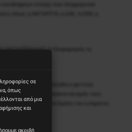
ων καταλήψεων στέγης που πλημμύρισαν
εις όπως, η ΑΝΤΑΡΣΥΑ, η ΛΑΕ, το ΕΕΚ, η
 από το Ελληνικό, το Σκαραμαγκά, τη
ες.
πληροφορίες σε
 πόλεις σε όλη την Ελλάδα ο φετινός
να, όπως
χια και ο μαχητικός προσανατολισμός τους
έλλονται από μια
θειες του για την κοινή δράση του κινήματος
αφήμισης και
ιήσουμε ακριβή