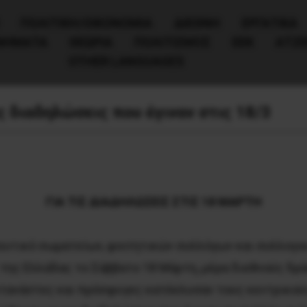
ΠΟΛΙΤΙΚΉ/ΟΙΚΟΝΟΜΊΑ
ΔΙΕΘΝΗ
ΕΡΓΑΤΙΚΑ
ΙΝΗΜΑΤΑ
ΘΕΩΡΙΑ
ΠΟΛΙΤΙΣΜΟΣ
ΕΕΚ
ΑΤΖ
OTHER LANGUAGES
 διαδηλώσεις που έγιναν στις 18/3
ΓΙΑ ΤΙΣ ΔΙΑΔΗΛΩΣΕΙΣ ΣΤΙΣ 18 ΜΑΡΤΗ
ευτικό σωματείων, φοιτητικών συλλόγων και συλλογι
ης Ελλάδας το Σάββατο 18 Μάρτη, μέρα διεθνούς δράσ
ετανάστες και πρόσφυγες κατέκλυσαν τους κεντρικούς