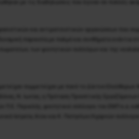
 Ενώθηκαν με τις διαδηλώσεις που έγιναν σε πολλές ακ
ιφασιστικών και αντιρατσιστικών οργανώσεων που συμ
υναμική παρουσία με παλμό και συνθήματα ενάντια στ
ωματείων, των φοιτητικών συλλόγων και της νεολαία
ετείχαν συμμετείχαν με πανό το Δίκτυο Ελεύθερων 
ηδόνας, Ν. Ιωνίας, η Πρόταση Προοπτικής Εργαζόμενων
ν Π.Ε. Περικλής, φοιτητικοί σύλλογοι του ΕΜΠ κ.α. 
ικά Ιατρεία, Ιλίου και Κ. Πατησίων/Αχαρνών συλλογικ