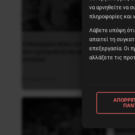
να αρνηθείτε να 
πληροφορίες και ν
Λάβετε υπόψη ότι
απαιτεί τη συγκατ
Η Μπουρκίνα Φάσο του Τραορέ
επεξεργασία. Οι π
αντι-ιμπεριαλιστική σχισμή της
αλλάξετε τις προτ
ιστορίας
H δολοφ
επιστή
26 Μαΐου 2025
29 Νοεμ
ΑΠΟΡΡΙΠ
ΠΑΝ
ΒΙΒΛΙΟ