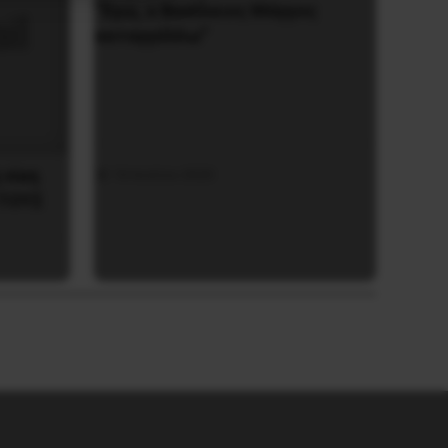
“Εγώ, ο Βασίλειος Μάγγος
καταγγέλλω”
 νίκη
16 Ιουλίου 2020
 TOYΣ