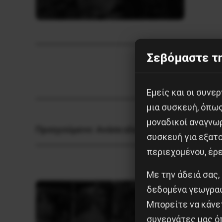
Σεβόμαστε τη
Εμείς και οι συν
μια συσκευή, όπω
μοναδικοί αναγνω
Προηγούμενο:
Aνάσα ελευθερίας στην πλατε
συσκευή για εξατο
περιεχομένου, έρ
Με την άδειά σας,
δεδομένα γεωγραφ
Μπορείτε να κάνετ
συνεργάτες μας ό