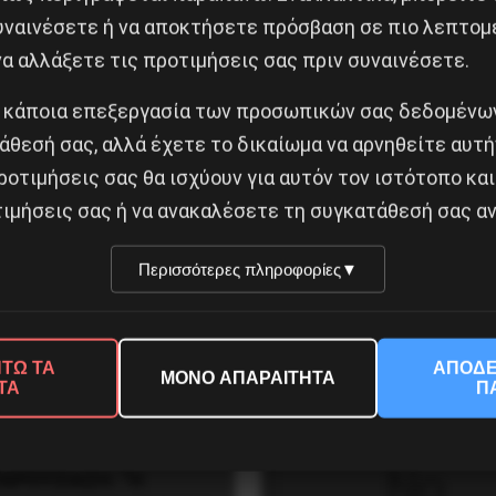
συναινέσετε ή να αποκτήσετε πρόσβαση σε πιο λεπτομ
α αλλάξετε τις προτιμήσεις σας πριν συναινέσετε.
 κάποια επεξεργασία των προσωπικών σας δεδομένων
άθεσή σας, αλλά έχετε το δικαίωμα να αρνηθείτε αυτή
ροτιμήσεις σας θα ισχύουν για αυτόν τον ιστότοπο και
ιμήσεις σας ή να ανακαλέσετε τη συγκατάθεσή σας αν
ονία του Ιρανού
Το “μήνυμα” της Εαρινής
μονα Μοχσέν Φαχριζαντέ
Συνόδου του ΔΝΤ
Περισσότερες πληροφορίες
▼
βρίου 2020
14 Απριλίου 2019
ΤΩ ΤΑ
ΑΠΟΔΕ
ΜΟΝΟ ΑΠΑΡΑΙΤΗΤΑ
ΤΑ
Π
ΠΑΡΟΥΣΙΑΣΗ: “Η