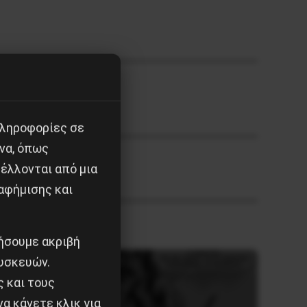
πληροφορίες σε
να, όπως
έλλονται από μια
αφήμισης και
ιήσουμε ακριβή
υσκευών.
ς και τους
α κάνετε κλικ για