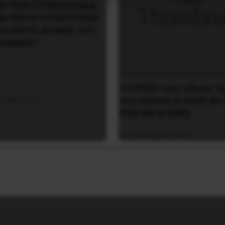
ΚΗ ΤΑΞΗ ΣΤΗΝ ΕΛΛΑΔΑ.
Ν ΠΡΩΤΗ ΣΥΓΚΡΟΤΗΣΗ
ΤΑΞΙΚΟΥΣ ΑΓΩΝΕΣ ΤΟΥ
ΟΛΕΜΟΥ”
O ΣYPIZA τους έδωσε τη
στις κάλπες O ΛAOΣ ΘA
ουαρίου 2016
PIΞEI ME AΓΩNEΣ
3 Σεπτεμβρίου 2019