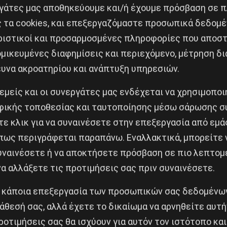
ο αντιρατσιστικό κίνημα και τους δικηγόρους του. Κε
εργάτες μας αποθηκεύουμε και/ή έχουμε πρόσβαση σε 
ς με πάνω από 650 πνιγμένους πρόσφυγες.
ς τα cookies, και επεξεργαζόμαστε προσωπικά δεδομέ
ριστικοί και προσαρμοσμένες πληροφορίες που αποστ
μικευμένες διαφημίσεις και περιεχόμενο, μέτρηση δι
γγελέως Αναθεωρητικού έγιναν δεκτές οι πρόσφυγες σ
ευνα ακροατηρίου και ανάπτυξη υπηρεσιών.
 απαλλάξει 4 ανώτατους λιμενικούς. Ανάμεσά τους και
 εμείς και οι συνεργάτες μας ενδέχεται να χρησιμοπο
ι ήταν υπόδικος. Συνολικά 21 παραπομπές λιμενικών
ικής τοποθεσίας και ταυτοποίησης μέσω σάρωσης σ
ια κακούργημα.
ε κλικ για να συναινέσετε στην επεξεργασία από εμά
πως περιγράφεται παραπάνω. Εναλλακτικά, μπορείτε ν
 Ακολουθεί τακτική ανάκριση, που θα κάνουν μεγάλη π
συναινέσετε ή να αποκτήσετε πρόσβαση σε πιο λεπτομ
εύθυνοι για 650 θανάτους όταν προφυλακίζονται κάθε
α αλλάξετε τις προτιμήσεις σας πριν συναινέσετε.
και αν δεν τα καταφέρουν θα πάμε σε μια μεγάλη δίκη
 κάποια επεξεργασία των προσωπικών σας δεδομένων
ποδείχθηκε άλλη μια φορά. Η δυναμική του κινήματος 
άθεσή σας, αλλά έχετε το δικαίωμα να αρνηθείτε αυτή
 αδικία αντί για δικαιοσύνη.
ροτιμήσεις σας θα ισχύουν για αυτόν τον ιστότοπο και