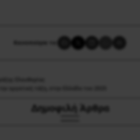
Κοινοποίησε το:
ράξης Ελευθερίας
την εργατική τάξη, στην Ελλάδα του 2025
Δημοφιλή Άρθρα