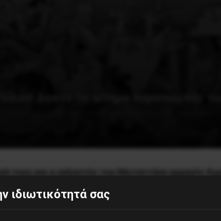
 Πύλου! Δεκτό το αίτημα παραπομπής τ
σά τους και ο εκλεκτός του Μητσοτάκη αρχηγός Λιμ
ν ιδιωτικότητά σας