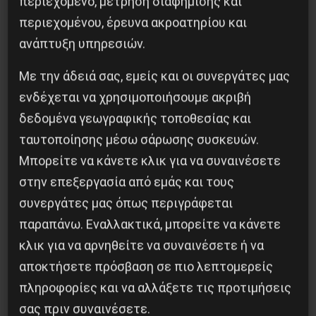
περιεχόμενο, μέτρηση διαφήμισης και
περιεχομένου, έρευνα ακροατηρίου και
ανάπτυξη υπηρεσιών.
Με την άδειά σας, εμείς και οι συνεργάτες μας
ενδέχεται να χρησιμοποιήσουμε ακριβή
δεδομένα γεωγραφικής τοποθεσίας και
ταυτοποίησης μέσω σάρωσης συσκευών.
Μπορείτε να κάνετε κλικ για να συναινέσετε
στην επεξεργασία από εμάς και τους
Κοινοποίησε το:
συνεργάτες μας όπως περιγράφεται
παραπάνω. Εναλλακτικά, μπορείτε να κάνετε
κλικ για να αρνηθείτε να συναινέσετε ή να
Προηγούμενο:
ΠΡΟΣΦΥΓΕΣ: ΥΠΑΡΧΕΙ ΑΣΦΑΛΗΣ
αποκτήσετε πρόσβαση σε πιο λεπτομερείς
ΤΟΠΟΣ ΠΑΝΩ ΣΤΟΝ ΠΛΑΝΗΤΗ ΓΗ;
πληροφορίες και να αλλάξετε τις προτιμήσεις
Επόμενο:
Η ΟΕΝ ΜΠΡΟΣΤΑ ΣΤΟ 5Ο ΣΥΝΕΔΡΙΟ
σας πριν συναινέσετε.