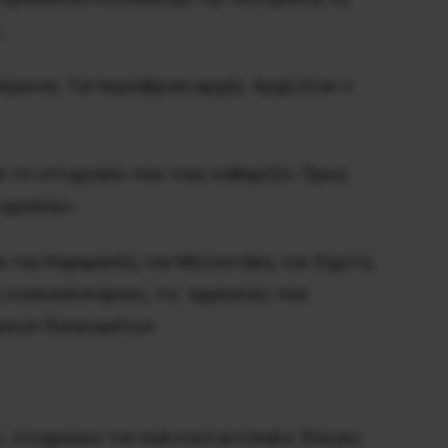
η…
μενος. Για περιύβριση αρχής. Αρχή ήταν ο
ε το «στιγμιαίο» που τους καθαρίζει. Όμως
γμιαίου».
του Καραμανλή, του Μητσοτάκη, του Σημίτη,
ς κουκουλονόμους, τις ερμηνείες που
μικών δικαιωμάτων.
 στοχεύουν τον πολιτικό αντίπαλο. Έλεγες