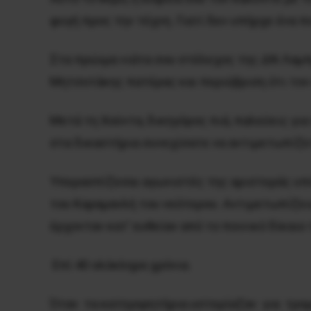
φυγή προς την τέχνη. Γιατί δεν υπήρχε ένα π
Στα πρώιμα νιάτα σου στέλεχος της ΔΝ Λαμπρ
Μητσοτάκης πατέρας και περιύβριση ότι τον 
Μετά τη Χούντα, δικηγόρος πιά, παλεύεις για
στα δικαστήρια συνεχίσατε να αντιμετωπίζετ
Υπερασπίζεσαι αγωνιστές της αριστεράς υπό
του Καραμανλή του νεότερου. Αντιμετωπίζει
έρχονταν κατ’ ευθείαν από το ποινικό δίκαι
Επί 40 ολόκληρα χρόνια.
Όταν τα κατηγορητήρια υστερίαζαν για τρομ