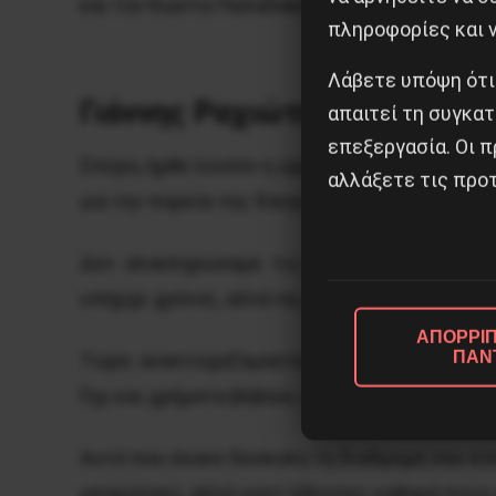
και τον Κώστα Παπαδάκη.

πληροφορίες και ν
Θ.Κ.
Λάβετε υπόψη ότι
Γιάννης Ραχιώτης
απαιτεί τη συγκατ
επεξεργασία. Οι π
Σπύρο, ήρθε λοιπόν η ώρα να σου απευθυνθούμ
αλλάξετε τις προτ
για την πορεία της δίκης ή τις πάντα εύστο
Δεν ολοκληρώσαμε τις κουβέντες που αφήσαμε
υπήρχε χρόνος, αλλά να, έρχονται οι αρρώστ
ΑΠΟΡΡΙΠ
ΠΑΝ
Τώρα αναστοχαζόμαστε τη δύσκολη και σκληρ
Όχι και χρήματα βέβαια. Αρνήθηκες κάθε σχέ
Αυτό που έκανε δύσκολη τη διαδρομή σου είνα
μπορούσες, αλλά γιατί έβλεπες καθαρά ποιοι 