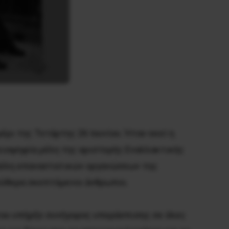
ι της Τετάρτης 26 Ιουνίου. Ήταν εκεί η 
πλειοψηφία μέλη της αριστερής Εναλλακτικής 
μέλη επαναστατικών οργανώσεων της 
εύθερα σκεπτόμενοι άνθρωποι. 

του υπήρξε συνήγορος υπεράσπισης σε όλες 