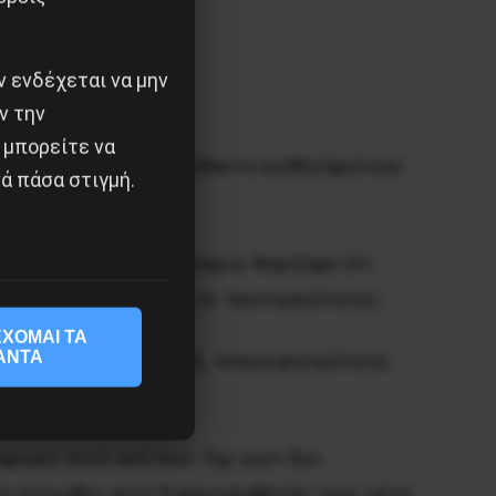
 ενδέχεται να μην
ν την
 μπορείτε να
α να ακούσουμε το αλάνθαστο αισθητήριό σου
ά πάσα στιγμή.
κτικά, αλλά πάντα καίρια. Νομίζαμε ότι
όνια και ξεστρατίζουν οι προτεραιότητες.
ΧΟΜΑΙ ΤΑ
ΑΝΤΑ
ες επιτυχίες, προβολή, αναγνωρισιμότητα.
σκολα χρόνια.
φυγες ποτέ από εκεί. Όχι γιατί δεν
Δεν ένοιωθες ούτε διαμεσολαβητής τους, ούτε