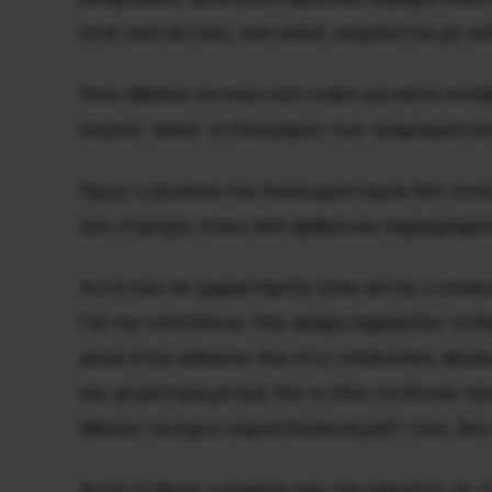
ένας από αυτούς, που απλά ασχολείται με κ
Όσοι ήθελαν να πουν κάτι καλό για σένα συν
λέγανε απλά «ο δικηγόρος των τρομοκρατών
Όμως η γλώσσα του δικαιωματισμού δεν είναι
Δεν έτρεχες πίσω από άρθρα και παραγράφους
Αυτό που σε χαρακτήριζε ήταν αυτός ο υπόκ
Για την υποτέλεια. Που ακόμη σφραγίζει τα
μέσα στην αίθουσα. Και στις υπόλοιπες αξι
και χειρότερα μέτρα. Και οι εδώ τα έδιναν π
ήθελες να έχεις καμιά δουλειά μαζί τους, δε
Αυτό το θυμό, η ευφυΐα σου τον κάλυπτε με τ