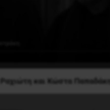
Φυτράκη
η Ραχιώτη και Κώστα Παπαδάκ