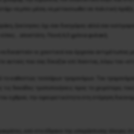
οτάμι να μπει μέσα, να μετουσιωθεί σε πολιτική πράξ
άκη, ξεκίνησες όχι σαν δικηγόρος αλλά σαν κατηγορού
είπες… αποστάτη. Ποινή 6,5 χρόνια φυλακή.
 να δικαστούν οι χουντικοί και έρχεσαι αντιμέτωπος μ
ε αυτούς που σας δίκαζαν επί Χούντας, λόγω του «στι
 το καθεστώς τεσσάρων τρομονόμων. Του τρομονόμου 
ς τις δεκάδες τροποποιήσεις προς το χειρότερο, του
ο του εχθρού, την εφευρετικότητα στη στέρηση δικονο
οκράτες, εσύ στο έδρανο της υπεράσπισης έλεγες ότι