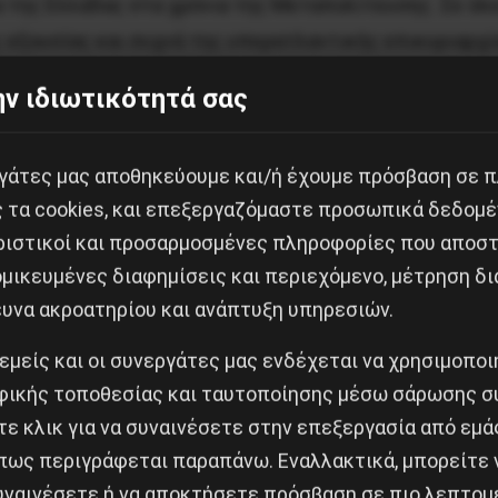
 της Ελλάδας στα χρόνια της Μεταπολίτευσης. Σε όλες
 εξουσίας και συχνά της υπερατλαντικής επικυριαρχία
να αθωώσει, συνήθως, τους κατηγορούμενους (ή και να 
ν ιδιωτικότητά σας
από διμοιρία της Χρυσής Αυγής).

εργάτες μας αποθηκεύουμε και/ή έχουμε πρόσβαση σε 
ης πρεσβείας της Παλαιστίνης στην Αθήνα, που εκ μέ
ς τα cookies, και επεξεργαζόμαστε προσωπικά δεδομέ
υπεράσπισης, μαζί με την αξέχαστη Δάφνη Βαγιανού, 
ριστικοί και προσαρμοσμένες πληροφορίες που αποστ
τα ελληνικά δικαστήρια, απήχθη από τις μυστικές υπ
μικευμένες διαφημίσεις και περιεχόμενο, μέτρηση δι
ευνα ακροατηρίου και ανάπτυξη υπηρεσιών.
 εμείς και οι συνεργάτες μας ενδέχεται να χρησιμοπο
έτισαν τον Σπύρο Φυτράκη στην Καισαριανή, και όχι α
ικής τοποθεσίας και ταυτοποίησης μέσω σάρωσης σ
στενό φίλο του Σπύρου Φυτράκη, τον Σάββα Μιχαήλ και
ε κλικ για να συναινέσετε στην επεξεργασία από εμά
πως περιγράφεται παραπάνω. Εναλλακτικά, μπορείτε ν
ες ομιλίες που εκφωνήθηκαν κατά την τελετή, από δύ
συναινέσετε ή να αποκτήσετε πρόσβαση σε πιο λεπτομ