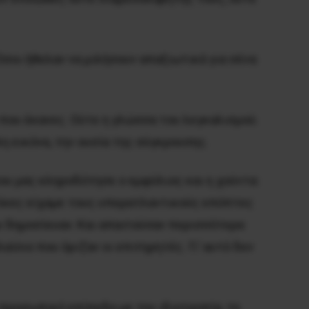
Όσοι ήθελαν να μιλήσουν απαξιωτικά για σένα
 που έκανες. Ούτε η γλώσσα του λεγκαλισμού.
 εικόνα, την ουσία της σύγκρουσης.
υ μας κληροδότησε ο εμφύλιος και η χούντα:
δίκες είχαμε τους υπερατλαντικούς επόπτες
υ δημοσίευαν. Και απαιτούσαν περισσότερα
ίσιο που όριζαν οι επιτηρητές. Γι’ αυτό δεν
ο προσωπικό επίπεδο με την ιδιοτροπία, τη