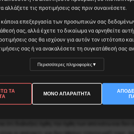
α αλλάξετε τις προτιμήσεις σας πριν συναινέσετε.
 κάποια επεξεργασία των προσωπικών σας δεδομένων
άθεσή σας, αλλά έχετε το δικαίωμα να αρνηθείτε αυτή
ροτιμήσεις σας θα ισχύουν για αυτόν τον ιστότοπο και
ε για τελευταία φορά. Όχι πια για συμβουλές, όχι γι
ιμήσεις σας ή να ανακαλέσετε τη συγκατάθεσή σας αν
χες προβλέψεις σου για τη στάση του αντιπάλου,
Περισσότερες πληροφορίες
▼
 στη μέση, για όλα αυτά που συνήθως μίλαγες υπαινι
ιες, τα βιοτικά προβλήματα στα δύσκολα τελευταία χρ
ΤΩ ΤΑ
ΑΠΟΔΕ
ΜΟΝΟ ΑΠΑΡΑΙΤΗΤΑ
ΤΑ
Π
ή πορεία σου. Δύσκολη και σκληρή όχι γιατί δεν είχ
ση με αυτά, και βέβαια το πλήρωσες στα τελευταία δύ
ι ότι διάλεξες όχθη, την όχθη των από κάτω και δεν έ
είναι οι απέναντι και δεν ήθελες τίποτα μαζί τους. 