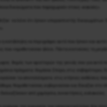
άποια δικαιώματα που παραχωρούν στους «κακούς».
ήθιζαν να λένε ότι ήσουν υπερασπιστής δικαιωμάτων. 
».
 η κατάλληλη να περιγράψει αυτό που ήσουν και αυτό
 που νομοθετούσαν άλλοι. Πάντα κοιτούσες τη μεγάλη
ωφος θυμός των αριστερών της γενιάς σου για αυτό πο
 δημόσια πράγματα. Θυμάσαι Σπύρο, στις σοβαρότερες 
ολογούσαν τα αποτελέσματα στις ετήσιες εκθέσεις πο
ρόθυμα. Νομοθετούσαν, κυβερνούσαν και δίκαζαν στο πλα
ν δελεαζόσουν από χαμόγελα, συναντήσεις, κολακείες.
ο χιούμορ, την ειρωνεία, τον υπαινικτικό λόγο. Και στ