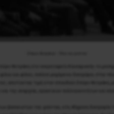
Σπύρος Φυτράκης – δίκη της χούντας
ύρο Φυτράκη στο νεκροταφείο Καισαριανής το μεσημέρ
, φίλοι και φίλες, πολλοί μαχόμενοι δικηγόροι, στην 
ες, αποτίοντας τιμή στον σπουδαίο Σπύρο Φυτράκη, 
ς και της αναρχίας, εργατικών συλλογικοτήτων και ελ
των βασανιστών της χούντας, στη 40χρονη δικηγορία 