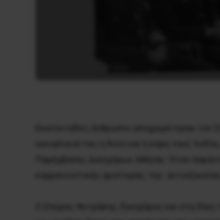
Εκατοντάδες άνθρωποι αποχαιρέτησαν τον Σπ
οικογένειά του, η Άννυ και η κόρη τους Λυδία
Παρέμβασης Δικηγόρων Αθήνας. Ήταν παρόντ
κομμουνιστικής αριστεράς, της  αντιεξουσία
Ο Σπύρος Φυτράκης, δικηγόρος και στη δίκη 