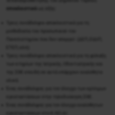
«Επαναοριοθέτησης του Δημόσιου Τομέα»)
αποκλειστικά
ως εξής:
Τρεις συνάδελφοι αποκλειστικά για τη
μισθοδοσία του προσωπικού του
Πανεπιστημίου που δεν απεργεί (ΔΕΠ, ΕΙΔΙΠ,
ΕΤΕΠ, κλπ).
Τρεις συνάδελφοι αποκλειστικά για τη φύλαξη
των κτηρίων της Ιατρικής, Οδοντιατρικής και
της ΣΘΕ επειδή σε αυτά υπάρχουν ευαίσθητα
υλικά.
Ένας συνάδελφος για τον έλεγχο των κρίσιμων
εγκαταστάσεων στην τηλεδιοίκηση ΣΘΕ.
Ένας συνάδελφος για τον έλεγχο ευαίσθητων
εγκαταστάσεων στο Κ.ΛΕΙ.ΔΙ.