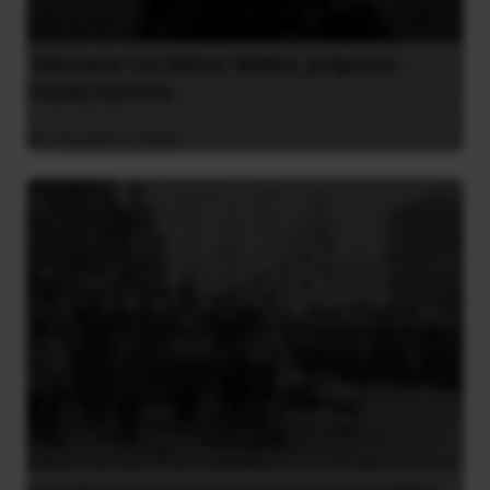
Οδύσσεια του Νόλαν: Μύθος, μνήμη και
ταξική εξουσία
3 Αυγούστου 2026