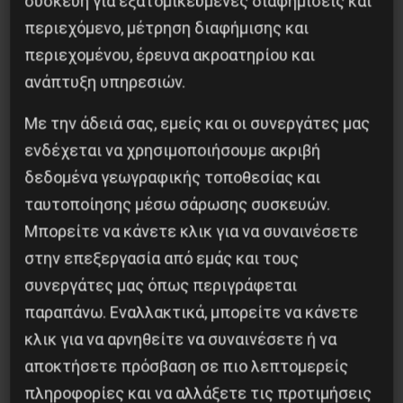
συσκευή για εξατομικευμένες διαφημίσεις και
Επόμενο:
ΨΗΦΙΣΜΑ ΑΛΛΗΛΕΓΓΥΗΣ ΣΤΟΥΣ
περιεχόμενο, μέτρηση διαφήμισης και
ΕΡΓΑΖΟΜΕΝΟΥΣ ΕΡΤ ΑΠΟ ΤΗΝ Γ.Σ. ΤΩΝ
περιεχομένου, έρευνα ακροατηρίου και
ΕΡΓΑΖΟΜΕΝΩΝ ΔΙΟΙΚΗΤΙΚΩΝ ΥΠΑΛΛΗΛΩΝ
ανάπτυξη υπηρεσιών.
ΕΚΠΑ
Με την άδειά σας, εμείς και οι συνεργάτες μας
Δημοφιλή Άρθρα
ενδέχεται να χρησιμοποιήσουμε ακριβή
δεδομένα γεωγραφικής τοποθεσίας και
ταυτοποίησης μέσω σάρωσης συσκευών.
Μπορείτε να κάνετε κλικ για να συναινέσετε
στην επεξεργασία από εμάς και τους
συνεργάτες μας όπως περιγράφεται
παραπάνω. Εναλλακτικά, μπορείτε να κάνετε
κλικ για να αρνηθείτε να συναινέσετε ή να
αποκτήσετε πρόσβαση σε πιο λεπτομερείς
πληροφορίες και να αλλάξετε τις προτιμήσεις