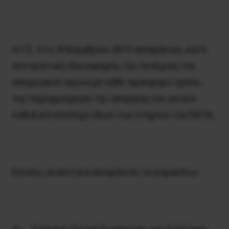
Η Γ.Σ. στις 8 Νοεμβρίου 2013 αποφάσισε, κατά
συντριπτική πλειοψηφία, την συνέχιση του
απεργιακού αγώνα με κάθε πρόσφορο τρόπο,
την περιφρούρηση της απεργίας και γενικό-
καθολικό κλείσιμο όλων των κτηρίων του ΕΚΠΑ.
Επίσης, αναλυτικά αποφάσισε τα παρακάτω: