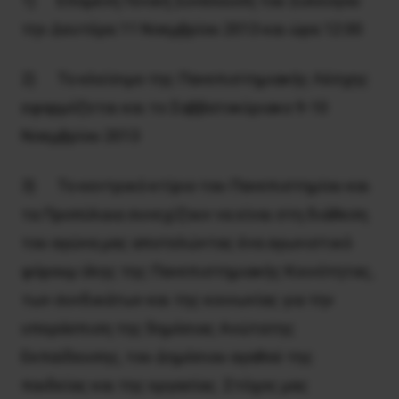
1) Επόμενη Γενική Συνέλευση του Συλλόγου
την Δευτέρα 11 Νοεμβρίου 2013 και ώρα 12:00
2) Το κλείσιμο της Πανεπιστημιακής Λέσχης
εφαρμόζεται και το Σαββατοκύριακο 9-10
Νοεμβρίου 2013
3) Το κεντρικό κτίριο του Πανεπιστημίου και
τα Προπύλαια συνεχίζουν να είναι στη διάθεση
του αγώνα μας αποτελώντας ένα αγωνιστικό
φόρουμ όλης της Πανεπιστημιακής Κοινότητας,
των συνδικάτων και της κοινωνίας για την
υπεράσπιση της δημόσιας Ανώτατης
Εκπαίδευσης, του Δημόσιου αγαθού της
παιδείας και της εργασίας. Στόχος μας