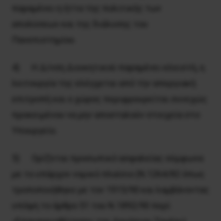
παραμένει η ήττα της πολιτικής των
απολύσεων και της διάλυσης του
Πανεπιστημίου.
4) Η Δ/νση Διοικητικού παραμένει κλειστή, η
λειτουργία της ελέγχεται από την απεργιακή
επιτροπή και ο χώρος περιφρουρείται συνεχώς
προκειμένου να μην αποσταλούν στοιχεία στο
Υπουργείο.
5) Ορίζεται προσωπικό ασφαλείας σύμφωνα
με το υπάρχον νομικό πλαίσιο (Ν.1264/82 όπως
τροποποιήθηκε με τον 1915/90 και λαμβάνοντας
υπόψη το άρθρο 51 του Ν.1892/90 περί