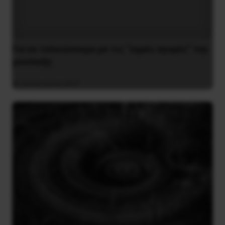
Για να τελειώνουμε με τις “υγρές αγορές” της
μουσικής
4 Ιανουαρίου 2021