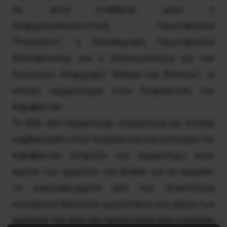
σε αυτό στάθηκαν μόνο η
Αναρχοσυνδικαλιστική Πρωτοβουλία
“Ροσινάντε”, η Ελευθεριακή Πρωτοβουλία
Θεσσαλονίκης και η Συλλογικότητα για τον
Κοινωνικό Αναρχισμό “Μαύρο και Κόκκινο”, οι
οποίες συμμετείχαν στην διοργάνωση του
Καραβανιού.
Το ΕΕΚ από συμμετείχε ενεργητικά και έπαιξε
κομβικό ρόλο στην διοργάνωση και επιτυχία του
Καραβανιού. Στηρίζει και συμμετέχει στον
αγώνα των εργατών της ΒιοΜε για να περάσει
το εγκαταλειμμένο από την ιδιοκτήτρια
οικογένεια Φιλίππου εργοστάσιο στα χέρια των
εργατών του από την πρώτη μέρα που ο αγώνας