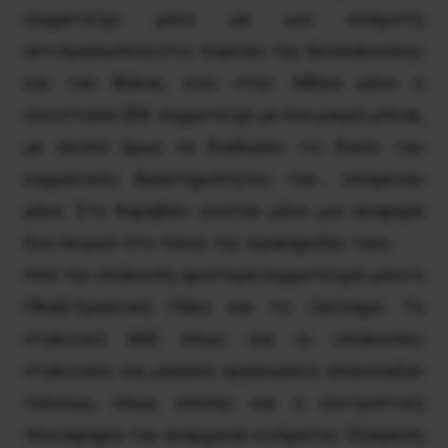
συμμετείχε μόνο με μια ελάχιστη
αντιπροσωπεία στις πορείες της Θεσσαλονίκης
και του Βόλου, ενώ στην Αθήνα μόνο η
συνιστώσα ΣΕΚ συμμετείχε με ένα μικρό μπλοκ,
με σκοπό όμως να διαδώσει τις δικές του
κομματικές δραστηριότητες του… επόμενου
μήνα. Στο Καραβάνι γινόταν μόνο μια αναφορά
δυο σειρών στο τέλος της προκήρυξής τους.
Από την υπόλοιπη αριστερά συμμετείχαν μόνο η
ΟΚΔΕ-Εργατική Πάλη και το Ξεκίνημα. Το
σταλινικό ΚΚΕ όπως και οι υπόλοιπες
σταλινικές και μαοϊκές οργανώσεις απουσίαζαν
τελείως, όπως επίσης και η συντριπτική
πλειοψηφία του αναρχικού κινήματος. Εξαίρεση