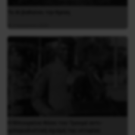
Το ΑΙ βαθαίνει την Κρίση
4 Αυγούστου 2026
Η Μπουρκίνα Φάσο του Τραορέ αντι-
ιμπεριαλιστική σχισμή της ιστορίας