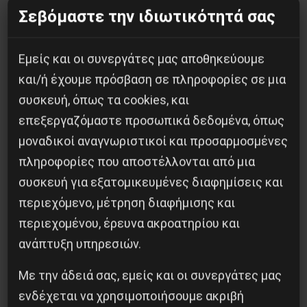
αυτός ανοίχθηκε στην κοινωνία με την ίδρυση
Σεβόμαστε την ιδιωτικότητά σας
της Ανοιχτής Πρωτοβουλίας Αλληλεγγύης.
Θα συνεχίσουμε την πάλη μας ώστε το Καραβάνι
Εμείς και οι συνεργάτες μας αποθηκεύουμε
να γίνει η απαρχή ενός κέντρου συντονισμού
και/ή έχουμε πρόσβαση σε πληροφορίες σε μια
συσκευή, όπως τα cookies, και
των συνεχιζομένων αγώνων, θεμέλιο για την
επεξεργαζόμαστε προσωπικά δεδομένα, όπως
δημιουργία της ανεξάρτητης από κράτος,
μοναδικοί αναγνωριστικοί και προσαρμοσμένες
αφεντικά και γραφειοκράτες οργάνωσης μάχης
πληροφορίες που αποστέλλονται από μια
του προλεταριάτου, για να πληρώσει το
συσκευή για εξατομικευμένες διαφημίσεις και
κεφάλαιο την κρίση και όχι οι εργάτες.
περιεχόμενο, μέτρηση διαφήμισης και
M.
περιεχομένου, έρευνα ακροατηρίου και
ανάπτυξη υπηρεσιών.
Με την άδειά σας, εμείς και οι συνεργάτες μας
Κοινοποίησε το:
ενδέχεται να χρησιμοποιήσουμε ακριβή