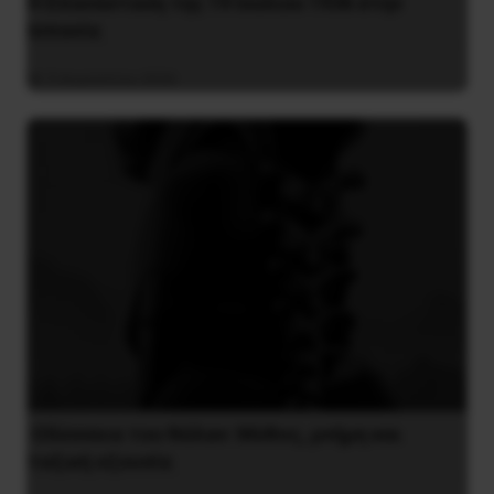
Η Eπανάσταση της 19 Ιουλίου 1936 στην
Iσπανία
5 Αυγούστου 2026
Οδύσσεια του Νόλαν: Μύθος, μνήμη και
ταξική εξουσία