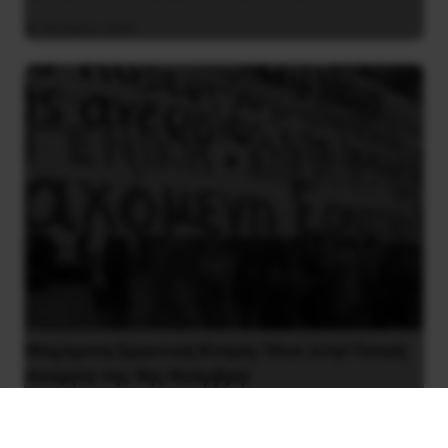
26 Μαΐου 2025
Μαχόμενη Εργατική Κίνηση: Όλοι στην Γενική
Απεργία της 9ης Νοέμβρη!
20 Οκτωβρίου 2022