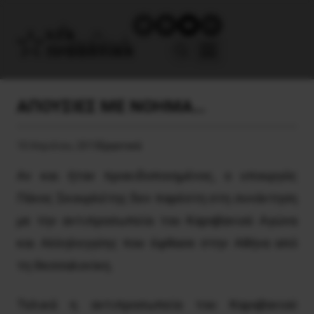
ΑΠΟΥΣΙΕΣ ΜΕ ΝΟΗΜΑ…
10 Απριλίου, 2015
Εργατικά
Aν και ήταν προειδοποιημένος, ο υπουργός
Πάνος Σκουρλέτης δεν παρέστη στη συνάντηση
με την αντιπροσωπεία του Kαραβανιού Aγώνα
και Aλληλεγγύης που έφθασε στην Aθήνα από
τη Θεσσαλονίκη.
Τελικά η αντιπροσωπεία του Καραβανιού