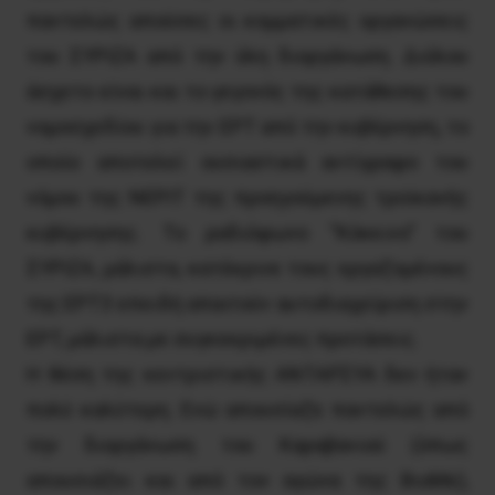
παντελώς απούσες οι κομματικές οργανώσεις
του ΣΥΡΙΖΑ από την όλη διοργάνωση. Διόλου
άσχετο είναι και το γεγονός της κατάθεσης του
νομοσχεδίου για την ΕΡΤ από την κυβέρνηση, το
οποίο αποτελεί ουσιαστικά αντίγραφο του
νόμου της ΝΕΡΙΤ της προηγούμενης τροϊκανής
κυβέρνησης. Το ραδιόφωνο “Κόκκινο” του
ΣΥΡΙΖΑ, μάλιστα, κατέκρινε τους εργαζομένους
της ΕΡΤ3 επειδή απαιτούν αυτοδιαχείριση στην
ΕΡΤ, μάλιστα με συγκεκριμένες προτάσεις.
Η θέση της κεντριστικής ΑΝΤΑΡΣΥΑ δεν ήταν
πολύ καλύτερη. Ενώ απουσίαζε παντελώς από
την διοργάνωση του Καραβανιού (όπως
απουσιάζει και από τον αγώνα της ΒιοΜε),