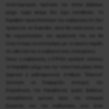
συνεταιρισμού, πρόταση την οποία βεβαίως
μέχρι τώρα ακόμα δεν έχει καταθέσει. Το
Καραβάνι προειδοποίησε την κυβέρνηση ότι δεν
πρόκειται να διαλυθεί, αλλά θα επεκτείνει και
θα ισχυροποιήσει την οργάνωσή του, και θα
είναι έτοιμο να επιστρέψει με το πρώτο σημάδι
ότι αθετούνται οι κυβερνητικές υποσχέσεις.
Όπως η κυβέρνηση, ο ΣΥΡΙΖΑ αγνόησε τελείως
το Καραβάνι μέχρι και την τελευταία μέρα, όπου
ξαφνικά ο ραδιοφωνικός σταθμός “Κόκκινο”
ξεκίνησε να διαφημίζει συνεχώς την
διοργάνωση του Καραβανιού, χωρίς βεβαίως
οποιαδήποτε κριτική προς τον υπουργό
Εργασίας και την κυβέρνηση, ενώ ήταν