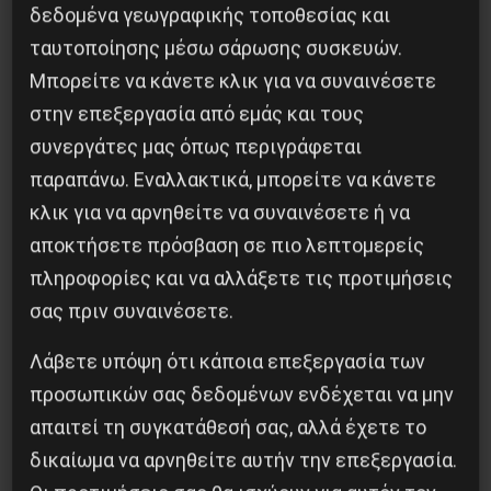
δεδομένα γεωγραφικής τοποθεσίας και
ταυτοποίησης μέσω σάρωσης συσκευών.
Μπορείτε να κάνετε κλικ για να συναινέσετε
Προηγούμενο:
ΤΟ ΕΡΓΑΤΙΚΟ ΚΑΡΑΒΑΝΙ ΑΝΟΙΓΕΙ
στην επεξεργασία από εμάς και τους
ΔΡΟΜΟ
συνεργάτες μας όπως περιγράφεται
Επόμενο:
ΑΡΙΣΤΕΡΟΙ ΑΘΛ(Ι)ΟΙ !
παραπάνω. Εναλλακτικά, μπορείτε να κάνετε
κλικ για να αρνηθείτε να συναινέσετε ή να
Δημοφιλή Άρθρα
αποκτήσετε πρόσβαση σε πιο λεπτομερείς
πληροφορίες και να αλλάξετε τις προτιμήσεις
σας πριν συναινέσετε.
Λάβετε υπόψη ότι κάποια επεξεργασία των
προσωπικών σας δεδομένων ενδέχεται να μην
απαιτεί τη συγκατάθεσή σας, αλλά έχετε το
δικαίωμα να αρνηθείτε αυτήν την επεξεργασία.