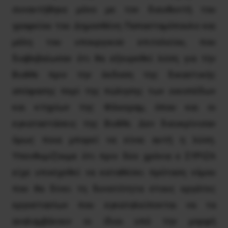
συναντήθηκε μόνο με τον διευθυντή του
γραφείου του Δημοσθένη Παπασταμόπουλο και
μέλη του υπουργικού επιτελείου, που
διαβεβαίωσαν ότι θα εξευρεθεί λύση για την
ΒιοΜε πριν την έκδοση της δικαστικής
απόφασης περί της πώλησης των οικοπέδων
και κτηρίων της Φίλκεραμ, όπου και οι
εγκαταστάσεις της ΒιοΜε. Δεν διευκρίνισαν
όμως ποια μπορεί να είναι αυτή η λύση.
Υπενθυμίζουμε ότι πριν δύο χρόνια ο ΣΥΡΙΖΑ
είχε υποσχεθεί να καταθέσει πρόταση νόμου
που θα δίνει τη δυνατότητα στους εργάτες
εργοστασίων που εγκαταλείπονται να τα
αναλαμβάνουν οι ίδιοι υπό την μορφή