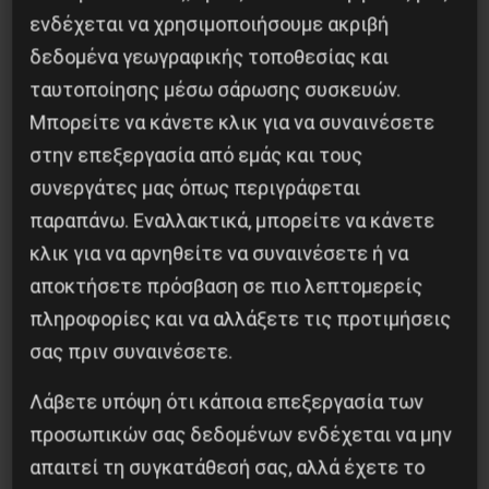
ενδέχεται να χρησιμοποιήσουμε ακριβή
συνεχίσουμε να κάνουμε χωρίς καμία έκπτωση
δεδομένα γεωγραφικής τοποθεσίας και
για καμία περιφερειακή ΕΡΑ.
ταυτοποίησης μέσω σάρωσης συσκευών.
Μπορείτε να κάνετε κλικ για να συναινέσετε
ΓΕΝΙΚΗ ΣΥΝΕΛΕΥΣΗ ΕΡΓΑΖΟΜΕΝΩΝ
στην επεξεργασία από εμάς και τους
ΕΛΕΥΘΕΡΗΣ ΑΥΤΟΔΙΑΧΕΙΡΙΖΟΜΕΝΗΣ ΕΡΤ3
συνεργάτες μας όπως περιγράφεται
Θεσσαλονίκη, 14 Μάη 2015
παραπάνω. Εναλλακτικά, μπορείτε να κάνετε
κλικ για να αρνηθείτε να συναινέσετε ή να
αποκτήσετε πρόσβαση σε πιο λεπτομερείς
πληροφορίες και να αλλάξετε τις προτιμήσεις
σας πριν συναινέσετε.
Λάβετε υπόψη ότι κάποια επεξεργασία των
προσωπικών σας δεδομένων ενδέχεται να μην
απαιτεί τη συγκατάθεσή σας, αλλά έχετε το