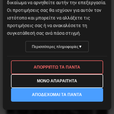
δικαίωμα να αρνηθείτε αυτήν την επεξεργασία.
Κοινοποίησε το:
Οι προτιμήσεις σας θα ισχύουν για αυτόν τον
ιστότοπο και μπορείτε να αλλάξετε τις
προτιμήσεις σας ή να ανακαλέσετε τη
συγκατάθεσή σας ανά πάσα στιγμή.
Προηγούμενο:
O ΛEON TPOTΣKI ΓIA THN
APMENIA – 100 ΧΡΟΝΙΑ ΠΡΙΝ (ΜΕΡΟΣ 3ο)
Περισσότερες πληροφορίες
▼
Επόμενο:
ΤΑΞΙΚΟΣ ΚΑΙ ΔΙΕΘΝΗΣ ΠΟΛΕΜΟΣ
ΚΑΤΑ ΤΟΥ ΦΑΣΙΣΜΟΥ. Ο ΑΛΕΞΑΝΤΡ
ΜΠΟΡΙΣΟΒΙΤΣ ΜΟΖΓΚΟΒΟΙ ΖΕΙ!
ΑΠΟΡΡΙΠΤΩ ΤΑ ΠΑΝΤΑ
Δημοφιλή Άρθρα
ΜΟΝΟ ΑΠΑΡΑΙΤΗΤΑ
ΑΠΟΔΕΧΟΜΑΙ ΤΑ ΠΑΝΤΑ