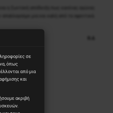
ίναι η ζωντανή απόδειξη πως κανένας αγώνας
ν απαλλαγούμε μια και καλή από τα αφεντικά.
Β.Δ
πληροφορίες σε
να, όπως
έλλονται από μια
αφήμισης και
ιήσουμε ακριβή
υσκευών.