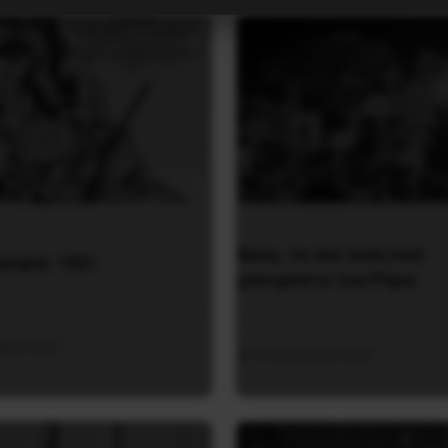
Besa, το νέο πολιτικό
ραφία: 1821
μανιφέστο του Ράμα
αρίου 2021
5 Αυγούστου 2026