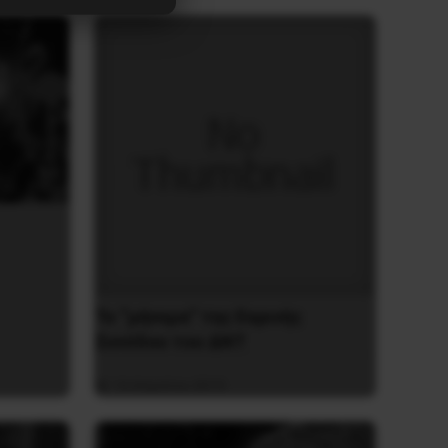
Το “μήνυμα” της Εαρινής
Συνόδου του ΔΝΤ
14 Απριλίου 2019