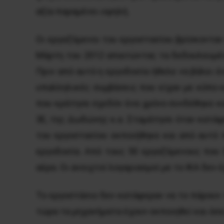
αξία παραμένει υψηλή.
Οι εργαζόμενοι του εργοστασίου βρίσκονταν
Μάρτη του 2012 απαιτώντας τα δεδουλευμέν
Πριν από αυτό η εργοδοσία ήθελε να βάλει έ
υπαλληλικές συμβάσεις που είχαν με κόπο κ
που κράτησε σχεδόν ένα χρόνο συνδέθηκε κα
3Ε, της Δωδώνης κ.α. Σταμάτησε όταν κατάφ
του εργοστασίου εκποιήθηκε και από αυτό 
εργοδοσία. Από τους 50 εργαζόμενους που 
αέρα. Οι ανοιχτοί λογαριασμοί με το ΙΚΑ δεν
Το εργοστάσιο δεν κατάφεραν να το πάρουν π
τώρα τα μηχανήματα έχουν εκποιηθεί και όσα