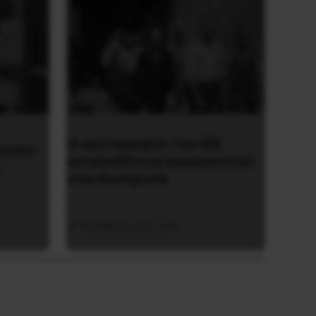
Οι φωτογραφίες των 200
εγγύης
εκτελεσθέντων κομμουνιστών
στην Καισαριανή
18 Φεβρουαρίου 2026