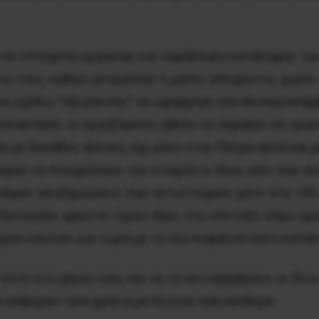
 σε επίσχεση εργασίας και παράλληλα κατάληψης του
α τους, καθώς μετρούσαν 5 μήνες απλήρωτοι, χωρίς 
να σχέδιο ”εξυγίανσης” σε εφαρμογή που θα περιελάμ
ατακτήσει οι εργαζόμενοι ήθελε να περάσει σε εργ
ι με δεκάδες άλλους, όχι μόνο στην Πάτρα αλλά και 
εραν να πτωχεύσουν την εταιρία οι ίδιοι, κάτι που σ
πήραν αποζημιώσεις που αντιστοιχούν μόνο στο 10
ξεκίνησαν αρκετοί έχουν βγει στη σύνταξη λόγω ορί
 έχουν κλείσει και τώρα με το νέο Ασφαλιστικό η κατάσ
οτέ στα χέρια τους και να το λειτουργήσουν οι ίδιοι
 υπάρχουν τρία χρόνια μετά είναι παλιοσίδερα.