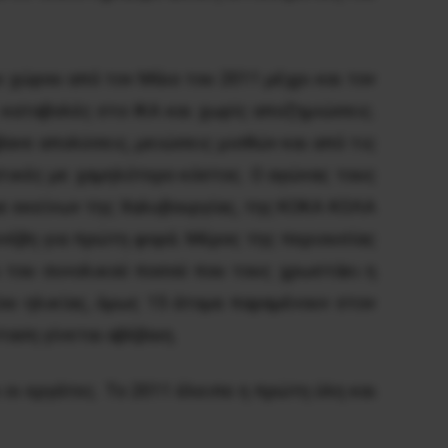
 χώρου από τον Μάιο του 2011 μέχρι και τον
καταβολές στο ΙΚΑ και χωρίς αποζημιώσεις.
βανε απολύσεις, μειώσεις μισθών και από τις
ατικές με χαμηλότερο κόστος. Ο αγώνας τους
με εκείνων της Χαλυβουργίας, της ΚΟΚΑ ΚΟΛΑ
υνέβη για πρώτη φορά. Μέρος της περιουσίας
% του συνολικού ποσού που τους χρωστάει η
ου ηλικίας, όμως 15 άτομα παραμένουν στον
ταση γίνεται αβέβαιη.
 οι εργάτες. Το 2011 έλειπε η πρώτη ύλη και