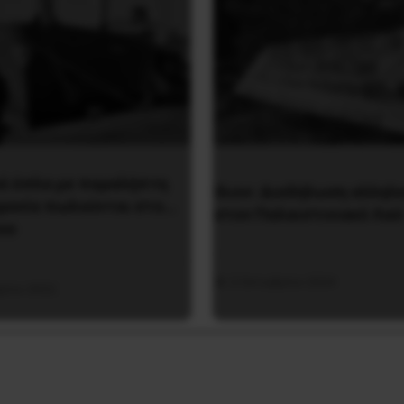
ά όπλα με παραλήπτη
Ίλιον: Διαδήλωση αλληλ
ρανία πωλούνται στο…
στον Παλαιστινιακό Λαό
υο
2 Οκτωβρίου 2024
ρίου 2022