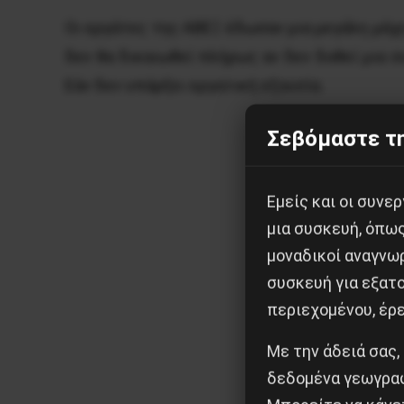
Οι εργάτες της ΑΒΕΞ έδωσαν μια μεγάλη μάχ
δεν θα δικαιωθεί πλήρως αν δεν δοθεί μια σ
Εάν δεν υπάρξει εργατική εξουσία.
Σεβόμαστε τη
Εμείς και οι συν
μια συσκευή, όπω
μοναδικοί αναγνω
συσκευή για εξατο
περιεχομένου, έρ
Με την άδειά σας,
δεδομένα γεωγραφ