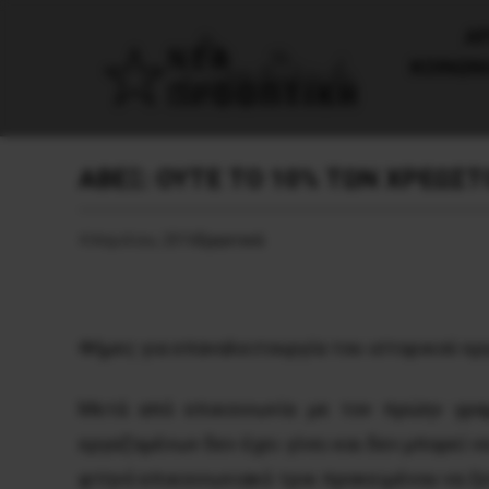
AΡ
ΚΟΙΝΩΝ
ΑΒΕΞ: ΟΥΤΕ ΤΟ 10% ΤΩΝ ΧΡΕΩΣ
4 Απριλίου, 2016
Εργατικά
Φήμες για επαναλειτουργία του ιστορικού ε
Μετά από επικοινωνία με τον πρώην γρα
εργαζομένων δεν έχει γίνει και δεν μπορεί ν
φτηνό επικοινωνιακό τρικ προκειμένου να ξε