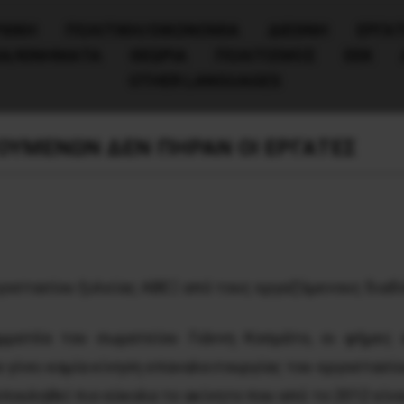
ΧΙΚΗ
ΠΟΛΙΤΙΚΉ/ΟΙΚΟΝΟΜΊΑ
ΔΙΕΘΝΗ
ΕΡΓΑΤ
ΙΑ/ΚΙΝΗΜΑΤΑ
ΘΕΩΡΙΑ
ΠΟΛΙΤΙΣΜΟΣ
ΕΕΚ
OTHER LANGUAGES
ΤΟΥΜΕΝΩΝ ΔΕΝ ΠΗΡΑΝ ΟΙ ΕΡΓΑΤΕΣ
ργοστασίου ξυλείας ΑΒΕΞ από τους εργαζόμενους διαδ
μματέα του σωματείου Γιάννη Κοσμάτο, οι φήμες 
α γίνει καμία κίνηση επαναλειτουργίας του εργοστασίο
πουληθεί πιο εύκολα το ακίνητο που από το 2012 είνα