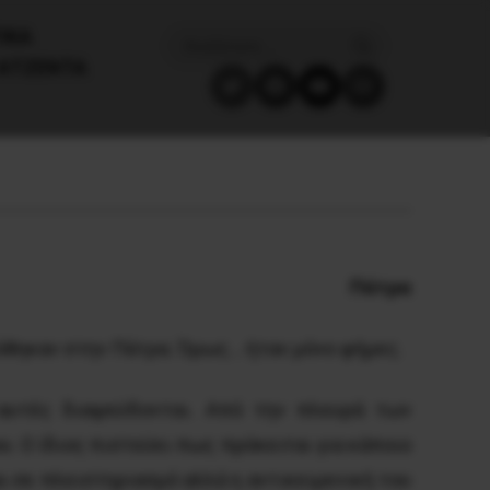
ΙΚΑ
ΑΤΖΈΝΤΑ
Πάτρα
όθηκαν στην Πάτρα. Όμως… ήταν μόνο φήμες.
αυτές διαψεύδονται. Από την πλευρά των
υ. Ο ίδιος πιστεύει πως πρόκειται για κάποιο
ι σε πλειστηριασμό αλλά η αντικειμενική του