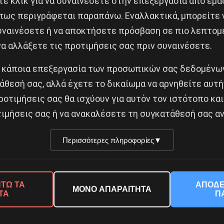
ε κλικ για να συναινέσετε στην επεξεργασία από εμά
πως περιγράφεται παραπάνω. Εναλλακτικά, μπορείτε ν
συναινέσετε ή να αποκτήσετε πρόσβαση σε πιο λεπτομ
α αλλάξετε τις προτιμήσεις σας πριν συναινέσετε.
 κάποια επεξεργασία των προσωπικών σας δεδομένων
άθεσή σας, αλλά έχετε το δικαίωμα να αρνηθείτε αυτή
ροτιμήσεις σας θα ισχύουν για αυτόν τον ιστότοπο και
Κοινοποίησε το:
ιμήσεις σας ή να ανακαλέσετε τη συγκατάθεσή σας αν
Περισσότερες πληροφορίες
▼
Ο ΕΠΙΚΕΙΜΕΝΟ ΠΡΑΞΙΚΟΠΗΜΑ
ΙΟ ΤΑΞΙΚΩΝ ΜΑΧΩΝ
ΤΩ ΤΑ
ΑΠΟΔΕ
ΜΟΝΟ ΑΠΑΡΑΙΤΗΤΑ
ΤΑ
Π
Δημοφιλή Άρθρα