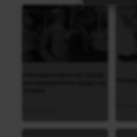
Η Μπουρκίνα Φάσο του Τραορέ
Γελοιογ
αντι-ιμπεριαλιστική σχισμή της
ιστορίας
2 Ιανου
26 Μαΐου 2025