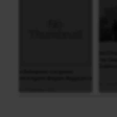
ΝΑΤΟϊκ
την Ουκ
διαδίκτ
H δολοφονία του Ιρανού
επιστήμονα Μοχσέν Φαχριζαντέ
4 Νοεμβ
29 Νοεμβρίου 2020