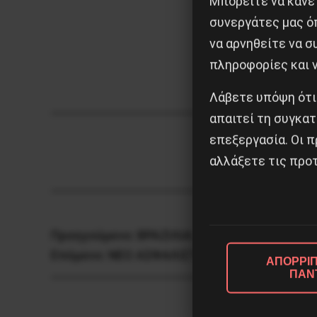
Μπορείτε να κάνετ
συνεργάτες μας ό
να αρνηθείτε να 
πληροφορίες και ν
Λάβετε υπόψη ότι
απαιτεί τη συγκατ
επεξεργασία. Οι π
αλλάξετε τις προτ
Προηγούμενο:
ΒΡΑΖΙΛΙΑ: ΑΝΤΙΜΕΤΩΠΗ ΜΕ Τ
Επόμενο:
ΝΕΟ ΑΣΦΑΛΙΣΤΙΚΟ: ΕΝΑ ΕΥΡΥ ΠΕΔ
ΑΠΟΡΡΙΠ
ΠΑΝ