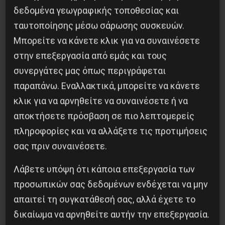
Φωτ: Θ. Κουτσουμπός
Φωτ: Θ. Κουτσουμπός
δεδομένα γεωγραφικής τοποθεσίας και
ταυτοποίησης μέσω σάρωσης συσκευών.
Μπορείτε να κάνετε κλικ για να συναινέσετε
στην επεξεργασία από εμάς και τους
συνεργάτες μας όπως περιγράφεται
παραπάνω. Εναλλακτικά, μπορείτε να κάνετε
κλικ για να αρνηθείτε να συναινέσετε ή να
αποκτήσετε πρόσβαση σε πιο λεπτομερείς
πληροφορίες και να αλλάξετε τις προτιμήσεις
σας πριν συναινέσετε.
Λάβετε υπόψη ότι κάποια επεξεργασία των
προσωπικών σας δεδομένων ενδέχεται να μην
απαιτεί τη συγκατάθεσή σας, αλλά έχετε το
Κοινοποίησε το:
δικαίωμα να αρνηθείτε αυτήν την επεξεργασία.