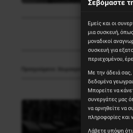
Σεβόμαστε τη
Εμείς και οι συν
μια συσκευή, όπω
μοναδικοί αναγνω
συσκευή για εξατο
περιεχομένου, έρ
Προηγούμενο:
Χειροκροτήματα για τους βια
Με την άδειά σας,
δεδομένα γεωγραφ
Μπορείτε να κάνετ
συνεργάτες μας ό
να αρνηθείτε να 
πληροφορίες και ν
Λάβετε υπόψη ότι