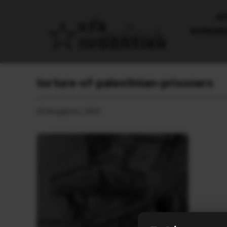
AΡ
ΚΟΙΝΩΝ
torture-of-palestinian-prisoners
25 Νοεμβρίου, 2025