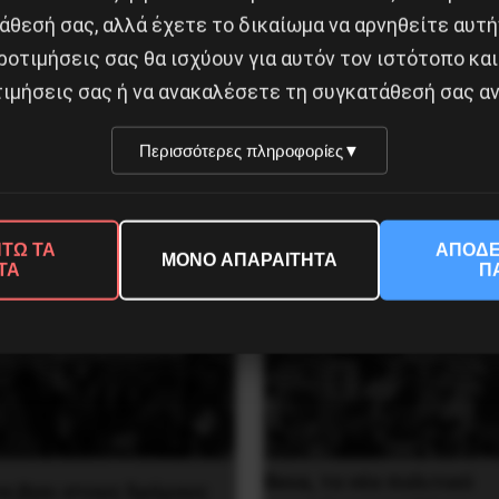
άθεσή σας, αλλά έχετε το δικαίωμα να αρνηθείτε αυτή
ροτιμήσεις σας θα ισχύουν για αυτόν τον ιστότοπο και
ιμήσεις σας ή να ανακαλέσετε τη συγκατάθεσή σας αν
ρκίνα Φάσο του Τραορέ
Το ΑΙ βαθαίνει την Κρίση
περιαλιστική σχισμή της
Περισσότερες πληροφορίες
▼
ς
4 Αυγούστου 2026
υ 2025
ΤΩ ΤΑ
ΑΠΟΔΕ
ΜΟΝΟ ΑΠΑΡΑΙΤΗΤΑ
ΤΑ
Π
Besa, το νέο πολιτικό
να βγει στους δρόμους