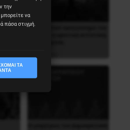
ν την
 μπορείτε να
ά πάσα στιγμή.
Το φασιστικό πραξικόπημα του
ΝΑΤΟ και η εργατική αντίσταση
στο Ντονμπάς
3 Μαΐου 2025
ΧΟΜΑΙ ΤΑ
ΑΝΤΑ
Οι μαχήτριες του Δημοκρατικού