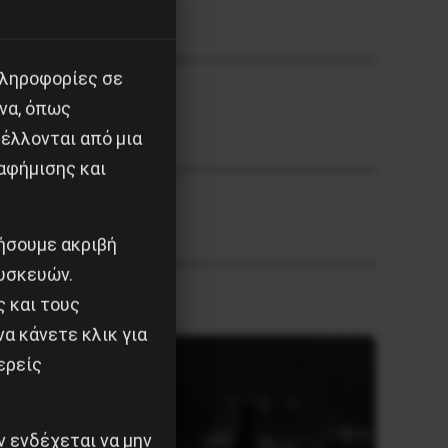
πληροφορίες σε
να, όπως
έλλονται από μια
αφήμισης και
ιήσουμε ακριβή
υσκευών.
ς και τους
α κάνετε κλικ για
ερείς
 ενδέχεται να μην