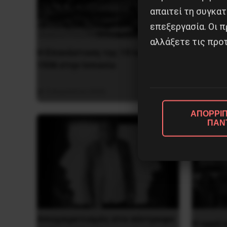
απαιτεί τη συγκατ
επεξεργασία. Οι π
αλλάξετε τις προτ
Η Μπου
Η Eπανάσταση της 19 Ιουλίου
αντι-ιμ
1936 στην Iσπανία
ιστορία
5 Αυγούστου 2026
26 Μαΐο
ΑΠΟΡΡΙΠ
ΠΑΝ
Αποχαιρετισμός στο σύντροφο
H οργή 