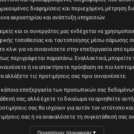
μικευμένες διαφημίσεις και περιεχόμενο, μέτρηση δι
ευνα ακροατηρίου και ανάπτυξη υπηρεσιών.
 εμείς και οι συνεργάτες μας ενδέχεται να χρησιμοπο
ικής τοποθεσίας και ταυτοποίησης μέσω σάρωσης σ
Κοινοποίησε το:
ε κλικ για να συναινέσετε στην επεξεργασία από εμά
πως περιγράφεται παραπάνω. Εναλλακτικά, μπορείτε ν
συναινέσετε ή να αποκτήσετε πρόσβαση σε πιο λεπτομ
α αλλάξετε τις προτιμήσεις σας πριν συναινέσετε.
Εργολαβικούς
 κάποια επεξεργασία των προσωπικών σας δεδομένων
Δημοφιλή Άρθρα
άθεσή σας, αλλά έχετε το δικαίωμα να αρνηθείτε αυτή
ροτιμήσεις σας θα ισχύουν για αυτόν τον ιστότοπο και
ιμήσεις σας ή να ανακαλέσετε τη συγκατάθεσή σας αν
ρκίνα Φάσο του Τραορέ
Αποχαιρετισμός στο σύ
περιαλιστική σχισμή της
Θόδωρο Μεγαλοοικονόμ
Περισσότερες πληροφορίες
▼