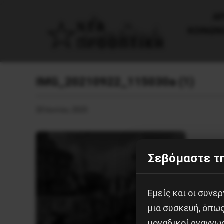
AΡ
ΚΟΙΝΩΝ
IMG_20210922_115030a (1)
20 Ιουνίου, 2025
Σεβόμαστε τη
Εμείς και οι συν
μια συσκευή, όπω
μοναδικοί αναγνω