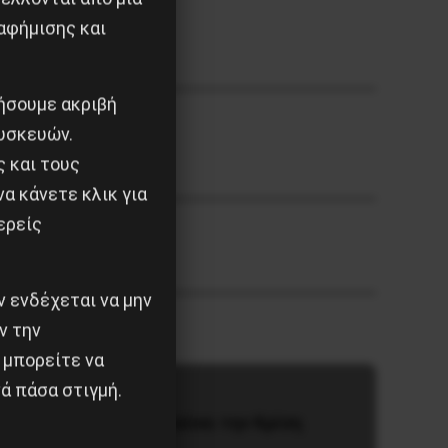
αφήμισης και
ιήσουμε ακριβή
υσκευών.
ς και τους
α κάνετε κλικ για
ερείς
 ενδέχεται να μην
ν την
 μπορείτε να
ά πάσα στιγμή.
ντροφο
Το ΑΙ βαθαίνει την Κρίση
ου