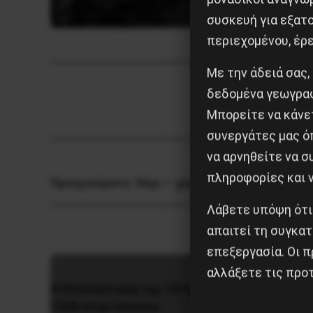
συσκευή για εξατο
περιεχομένου, έρ
Με την άδειά σας,
δεδομένα γεωγραφ
Μπορείτε να κάνετ
συνεργάτες μας ό
να αρνηθείτε να 
πληροφορίες και ν
Προηγούμενο:
Χέρι – χέρι το ΠΑΜΕ με τους 
Λάβετε υπόψη ότι
απαιτεί τη συγκατ
επεξεργασία. Οι π
αλλάξετε τις προτ
Η Μπου
Η Eπανάσταση της 19 Ιουλίου
αντι-ιμ
1936 στην Iσπανία