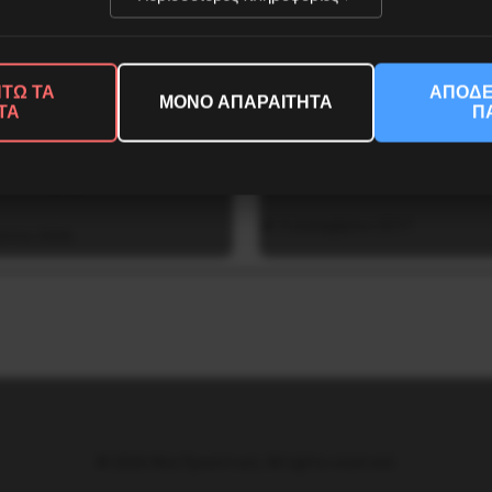
ς
26 Ιουλίου 2026
υ 2025
ΤΩ ΤΑ
ΑΠΟΔΕ
ΜΟΝΟ ΑΠΑΡΑΙΤΗΤΑ
ΤΑ
Π
ι του Χίτλερ έγινε
H οργή να βγει στους δρ
μικό τμήμα
3 Δεκεμβρίου 2017
ύστου 2026
© 2026 Νέα Προοπτική. All rights reserved.