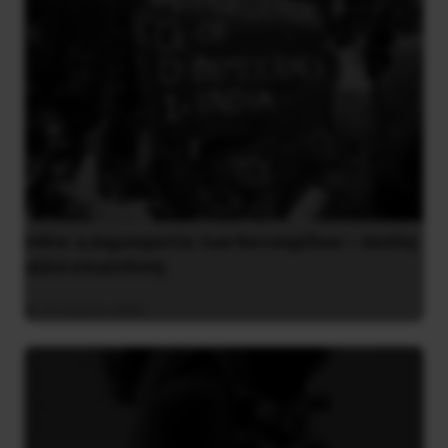
Ινδία: η Δημοκρατία των Κατσαρίδων – άοπλη
αλλά επικίνδυνη
31 Ιουλίου 2026