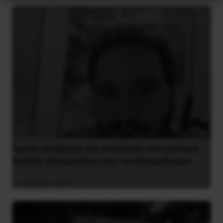
Άμεση ανάκληση της απόλυσης του γιατρού
Νικόλα Σκούφογλου από τον Ευαγγελισμό
29 Ιουνίου 2022