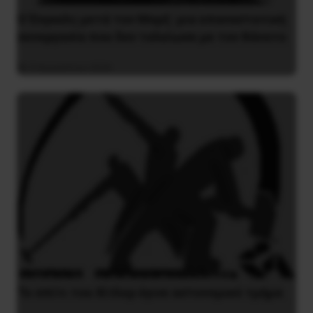
Ο Ένγκελς μετά τον Μαρξ: μια επαναστατική
συνεργασία που δεν τελείωσε με τον θάνατο
9 Αυγούστου 2026
Το σπίτι του Χίτλερ έγινε αστυνομικό τμήμα