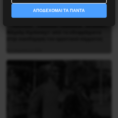
ΑΠΟΔΕΧΟΜΑΙ ΤΑ ΠΑΝΤΑ
Βίλχελμ Λίμπκνεχτ: από τα οδοφράγματα
στην οικοδόμηση του εργατικού κόμματος
9 Αυγούστου 2026