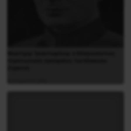
Βλαντίμιρ Τριανταφίλοφ: ο Ελληνοπόντιος
στρατιωτικός εγκέφαλος του Κόκκινου
Στρατού
8 Αυγούστου 2026