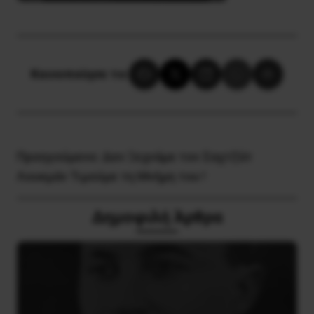
Κοινοποίησε το:
Προηγούμενο:
Δεν Ξεχνάμε τον Σαχτζάτ
Λουκμάν Τιμούμε τη Μνήμη του !
Δημοφιλή Άρθρα