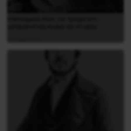
Η Μπουρκίνα Φάσο του Τραορέ αντι-
ιμπεριαλιστική σχισμή της ιστορίας
26 Μαΐου 2025