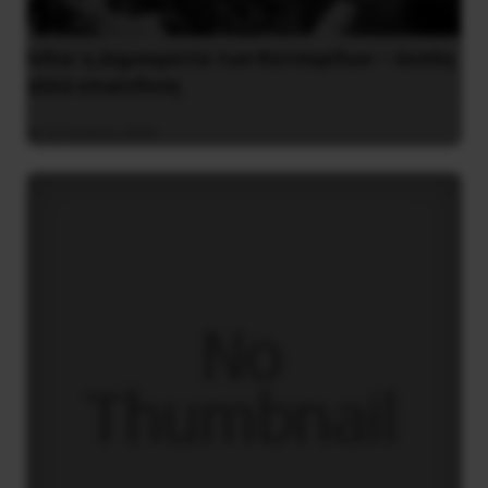
Ινδία: η Δημοκρατία των Κατσαρίδων – άοπλη
αλλά επικίνδυνη
31 Ιουλίου 2026