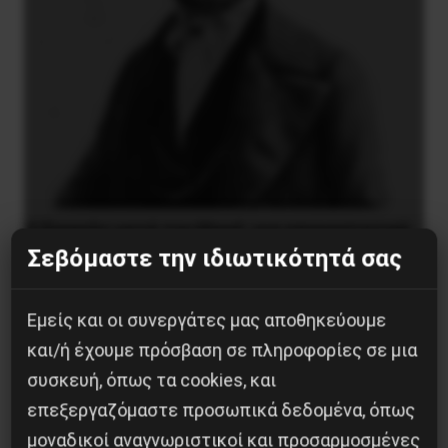
Ο Ένγκελς μετά τον Μαρξ: μια επαναστατική
συνεργασία που δεν τελείωσε με τον θάνατο
Σεβόμαστε την ιδιωτικότητά σας
9 Αυγούστου 2026
Εμείς και οι συνεργάτες μας αποθηκεύουμε
και/ή έχουμε πρόσβαση σε πληροφορίες σε μια
συσκευή, όπως τα cookies, και
επεξεργαζόμαστε προσωπικά δεδομένα, όπως
μοναδικοί αναγνωριστικοί και προσαρμοσμένες