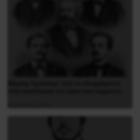
Βίλχελμ Λίμπκνεχτ: από τα οδοφράγματα
στην οικοδόμηση του εργατικού κόμματος
9 Αυγούστου 2026