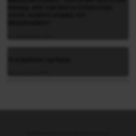
ΒΙΒΛΙΟΠΑΡΟΥΣΙΑΣΗ: “Η ΕΡΓΑΤΙΚΗ ΤΑΞΗ ΣΤΗΝ
ΕΛΛΑΔΑ. ΑΠΟ ΤΗΝ ΠΡΩΤΗ ΣΥΓΚΡΟΤΗΣΗ
ΣΤΟΥΣ ΤΑΞΙΚΟΥΣ ΑΓΩΝΕΣ ΤΟΥ
ΜΕΣΟΠΟΛΕΜΟΥ”
7 Φεβρουαρίου 2016
Το ΑΙ βαθαίνει την Κρίση
4 Αυγούστου 2026
© 2026 Νέα Προοπτική. All rights reserved.