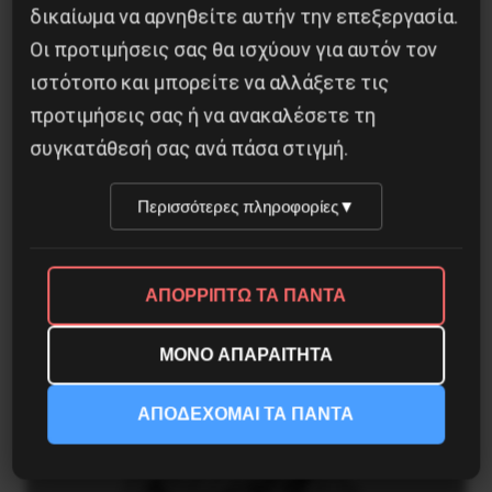
δικαίωμα να αρνηθείτε αυτήν την επεξεργασία.
H δολοφονία του Ιρανού επιστήμονα Μοχσέν
Φαχριζαντέ
Οι προτιμήσεις σας θα ισχύουν για αυτόν τον
ιστότοπο και μπορείτε να αλλάξετε τις
29 Νοεμβρίου 2020
προτιμήσεις σας ή να ανακαλέσετε τη
συγκατάθεσή σας ανά πάσα στιγμή.
Το “μήνυμα” της Εαρινής Συνόδου του ΔΝΤ
Περισσότερες πληροφορίες
▼
14 Απριλίου 2019
ΑΠΟΡΡΙΠΤΩ ΤΑ ΠΑΝΤΑ
ΜΟΝΟ ΑΠΑΡΑΙΤΗΤΑ
ΑΠΟΔΕΧΟΜΑΙ ΤΑ ΠΑΝΤΑ