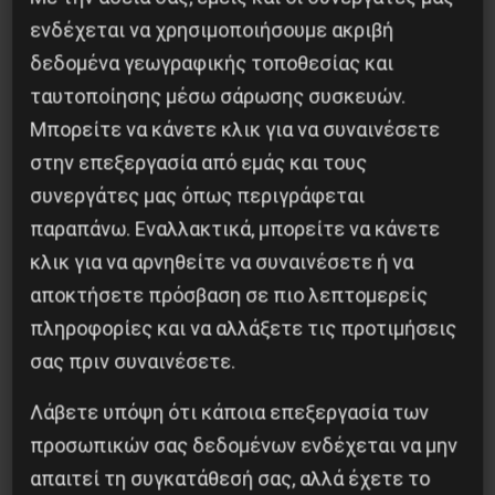
ενδέχεται να χρησιμοποιήσουμε ακριβή
δεδομένα γεωγραφικής τοποθεσίας και
ταυτοποίησης μέσω σάρωσης συσκευών.
Μπορείτε να κάνετε κλικ για να συναινέσετε
στην επεξεργασία από εμάς και τους
συνεργάτες μας όπως περιγράφεται
Η Eπανάσταση της 19 Ιουλίου 1936 στην
παραπάνω. Εναλλακτικά, μπορείτε να κάνετε
Iσπανία
κλικ για να αρνηθείτε να συναινέσετε ή να
αποκτήσετε πρόσβαση σε πιο λεπτομερείς
5 Αυγούστου 2026
πληροφορίες και να αλλάξετε τις προτιμήσεις
σας πριν συναινέσετε.
Besa, το νέο πολιτικό μανιφέστο του Ράμα
Λάβετε υπόψη ότι κάποια επεξεργασία των
5 Αυγούστου 2026
προσωπικών σας δεδομένων ενδέχεται να μην
απαιτεί τη συγκατάθεσή σας, αλλά έχετε το