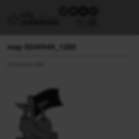
may-5049949_1280
27 Απριλίου, 2020