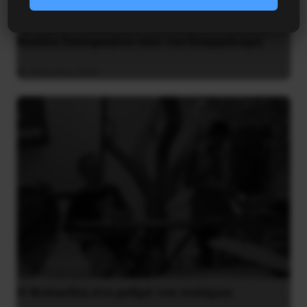
Άμεση ανάκληση της απόλυσης του γιατρού
Νικόλα Σκούφογλου από τον Ευαγγελισμό
29 Ιουνίου 2022
Η Φινλανδία στο ρυθμό του πολέμου