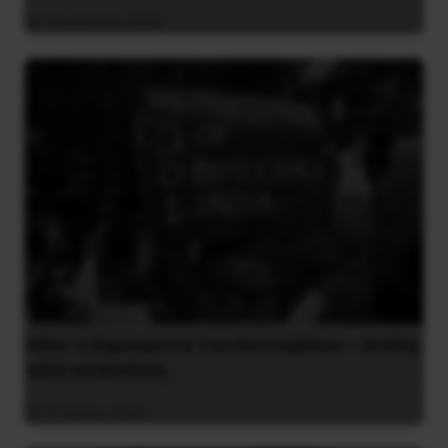
3 Αυγούστου 2026
Ινδία: η Δημοκρατία των Κατσαρίδων – άοπλη
αλλά επικίνδυνη
31 Ιουλίου 2026