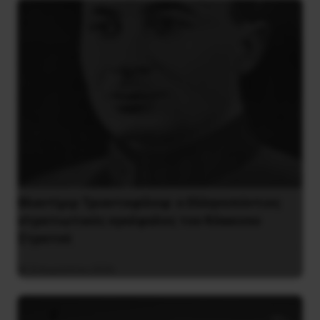
Βλαντίμιρ Τριανταφίλοφ: ο Ελληνοπόντιος
στρατιωτικός εγκέφαλος του Κόκκινου
Στρατού
8 Αυγούστου 2026