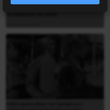
Το ΑΙ βαθαίνει την Κρίση
4 Αυγούστου 2026
Η Μπουρκίνα Φάσο του Τραορέ αντι-