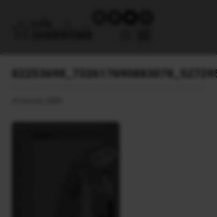
82253698_732617690883078_52729
25 Ιουνίου, 2020