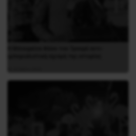
Η Μπουρκίνα Φάσο του Τραορέ αντι-
ιμπεριαλιστική σχισμή της ιστορίας
26 Μαΐου 2025