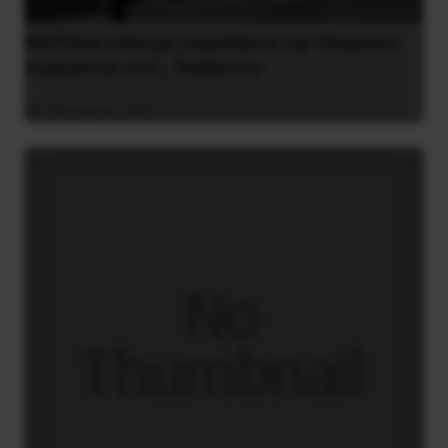
ΝΑΤΟϊκά όπλα με παραλήπτη την Ουκρανία
πωλούνται στο… διαδίκτυο
4 Νοεμβρίου 2022