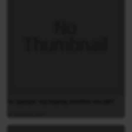
Το “μήνυμα” της Εαρινής Συνόδου του ΔΝΤ
14 Απριλίου 2019