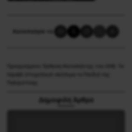
Κοινοποίησε το:
Προηγούμενο:
Έκθεση-Καταπέλτης του ΟΗΕ: Το
Ισραήλ στοχοποιεί σκόπιμα τα Παιδιά της
Παλαιστίνης
Δημοφιλή Άρθρα