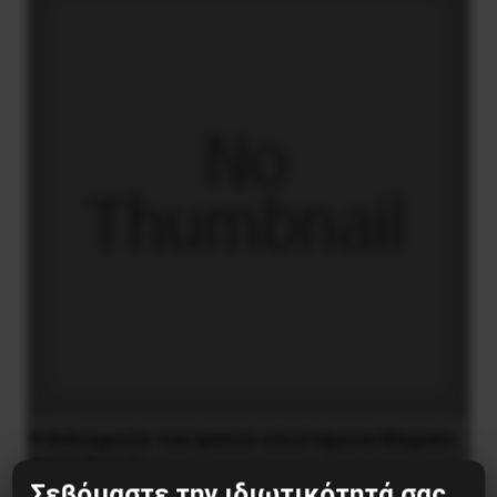
H δολοφονία του Ιρανού επιστήμονα Μοχσέν
Φαχριζαντέ
Σεβόμαστε την ιδιωτικότητά σας