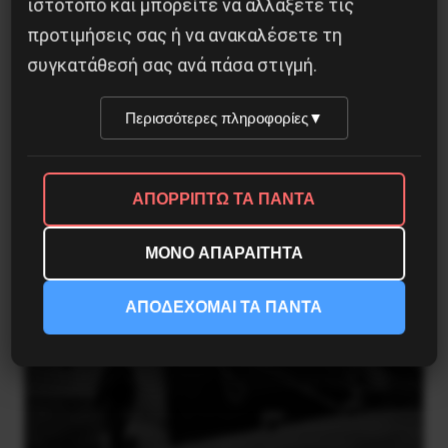
ιστότοπο και μπορείτε να αλλάξετε τις
προτιμήσεις σας ή να ανακαλέσετε τη
συγκατάθεσή σας ανά πάσα στιγμή.
O ΣYPIZA τους έδωσε τη νίκη στις κάλπες O
Περισσότερες πληροφορίες
▼
ΛAOΣ ΘA TOYΣ PIΞEI ME AΓΩNEΣ
3 Σεπτεμβρίου 2019
ΑΠΟΡΡΙΠΤΩ ΤΑ ΠΑΝΤΑ
ΜΟΝΟ ΑΠΑΡΑΙΤΗΤΑ
ΑΠΟΔΕΧΟΜΑΙ ΤΑ ΠΑΝΤΑ