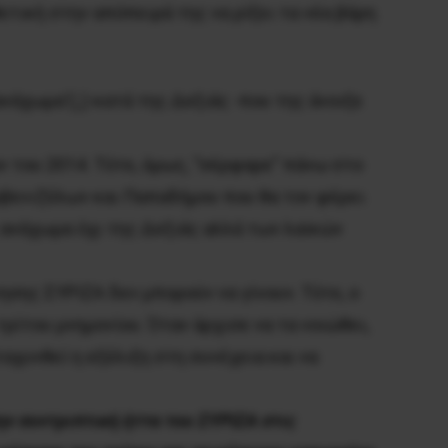
ετική στην απόπειρά της να ρίξει τα νέα βάρη
νάχωμα'(;;) κατά της Δεξιάς -που της άνοιξε
 του 2014. Τότε, όμως, “σέρφαρε” πάνω στο
βενιζέλων και Παπαδήμου που θα τον φέρει
 ανάχωμα όχι της Δεξιάς αλλά των λαϊκών
σης ΣΥΡΙΖΑ δεν μπορούν να γίνουν. Τότε, ο
ρίτου μνημονίου. Όταν άρχισε να τα νοιώθει,
ταχυνθεί η εξέλιξη στη συνέχεια και να
ην συντριπτική ήττα του ΣΥΡΙΖΑ στις