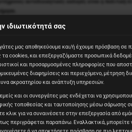
τόχρονες αυτοδιοικητικές εκλογές είναι η πολιτική λ
τήρησε.
περιαλιστές του ΝΑΤΟ, των HΠΑ και της ΕΕ φούντωσε 
ν ιδιωτικότητά σας
,
δεν
ήταν ο κύριος και καθοριστικός παράγοντας της 
εργάτες μας αποθηκεύουμε και/ή έχουμε πρόσβαση σε 
ριστεράς” όταν είδε να χάνει το έδαφος κάτω από τα
ς τα cookies, και επεξεργαζόμαστε προσωπικά δεδομέ
ρα στο πουθενά. Η μόνη συγκολλητική κόλα παραμονή
ριστικοί και προσαρμοσμένες πληροφορίες που αποστ
καραμπινάτους δεξιούς κι ακροδεξιούς, σε “ποταμίσι
μικευμένες διαφημίσεις και περιεχόμενο, μέτρηση δι
 “παραχωρήσεις” της τελευταίας στιγμής στους εργαζό
ευνα ακροατηρίου και ανάπτυξη υπηρεσιών.
 εμείς και οι συνεργάτες μας ενδέχεται να χρησιμοπο
ν “πρωταγωνιστής” και “πυλώνας” χωρίς να έχει την κ
ικής τοποθεσίας και ταυτοποίησης μέσω σάρωσης σ
ντιδεξιές κορώνες;
ε κλικ για να συναινέσετε στην επεξεργασία από εμά
ροποιημένο μιλούν πολλοί, δεξιά κι αριστερά; Ο συριζ
πως περιγράφεται παραπάνω. Εναλλακτικά, μπορείτε ν
συναινέσετε ή να αποκτήσετε πρόσβαση σε πιο λεπτομ
μπλέ ΝΔ μάζεψε από κάθε κατεύθυνση τις δυσαρέσκειε