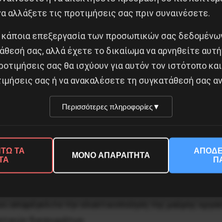
α αλλάξετε τις προτιμήσεις σας πριν συναινέσετε.
ινωνική κακοδαιμονία, όμως, η κύρια αιτία της πτώση
α η οξυνόμενη οικονομική κρίση του καπιταλισμού που
 κάποια επεξεργασία των προσωπικών σας δεδομένων
 τα ψηφαλάκια που μάζεψε και με τα δακρυγόνα και τα
άθεσή σας, αλλά έχετε το δικαίωμα να αρνηθείτε αυτή
ροτιμήσεις σας θα ισχύουν για αυτόν τον ιστότοπο και
 μεγάλο κεφάλαιο και στην Ελλάδα και διεθνώς ποντάρ
ιμήσεις σας ή να ανακαλέσετε τη συγκατάθεσή σας αν
Περισσότερες πληροφορίες
▼
αφύγιο μετέωρων μικροαστικών ψήφων κι επίδοξο δε
ικοί κύκλοι του χρηματιστικού κεφαλαίου δεν κρύβανε 
ΤΩ ΤΑ
ΑΠΟΔΕ
ΜΟΝΟ ΑΠΑΡΑΙΤΗΤΑ
«η κυβέρνηση ΣΥΡΙΖΑ απέδειξε ότι είναι πιστή στις μετα
ΤΑ
Π
 πανηγυρίζουν. Τονίζουν ιδιαίτερα, όπως γράφει στο 
ι απαρέγκλιτα την ελαστικοποίηση της μαύρης εργασί
στικών δικαιωμάτων.