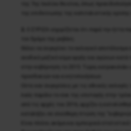
της 7ης Ιουλίου θα είναι, όπως προειδοποίησ
της επιδείνωσης της καπιταλιστικής κρίσης
2.
Ο ΣΥΡΙΖΑ ισχυρίζεται ότι παρά την ήττα πα
τον δρόμο της ρεβάνς.
Θέλει να συγκρίνει το εκλογικό αποτέλεσμα 
ανοδικό μαζικό κύμα οργής και αγώνων κατά
στην κυβέρνηση το 2015. Τώρα, κατρακυλάει 
προσδοκιών και κινητοποιήσεων.
Ούτε καν συγκρίσεις με τις εθνικές εκλογές
λαός παρόλο το σοκ της υποταγής στην τρόικα
από τις αρχές του 2016, αρχίζει η κατολίσθησ
καταλήξει σε ελεύθερη πτώση της “κυβερνώ
Είναι πλέον, ακόμα και εμπειρικά-στατιστικά