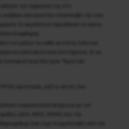
ά αύξησε την παρουσία της στο
αι ανέβηκε εκλογικά δεν επανέλαβε την νίκη
ρμανία. Οι ακροδεξιοί σαρώθηκαν σε Δανία
νδαλα διαφθοράς.
ση των μαζών σε κάθε γειτονιά, πόλη και
ασμένου καπιταλιστικού συστήματος. Κι ας
ύ Σοσιαλιστικού Κέντρου “Κριστιάν
ΥΡΙΖΑ Αριστεράς, μαζί κι αυτές που
όπησε καιροσκοπικά ακόμα και με τον
ομάδες (ΔΕΑ, ΑΡΑΣ, ΑΡΑΝ) που την
 Βαρουφάκης που είχε στοχοποιηθεί από την