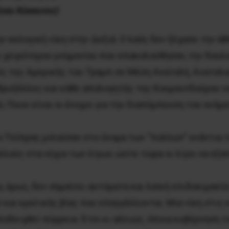
ίνει Κόκκινος!
 εκλογική νίκη στην Δεξιά. Ο λαός δεν ξέχασε την ά
αι χειρότερου μνημονίου που επακολούθησαν, την δουλ
ς της Αμερικής του Τραμπ σε Μέση Ανατολή, Ανατολικ
υξέλλες και κάθε απολογητής της Κουμουνδούρου να β
αό; Ποιοι είναι οι ένοχοι για την διαπόμπευση του ονόμ
 Τσίπρας μιλούσαν στο όνομα των “πολλών” ενάντια τά
λλούς στα νύχια των λίγων, ώστε τώρα οι λίγοι να εξα
, όμως, δεν σημαίνει αυτόματα και λαϊκή επιδοκιμασί
 και κρατικής βίας που επαγγέλλονται. Μια νίκη στις
ποδειχθεί πύρρεια. Έτσι κι αλλιώς, όποια κυβέρνηση 