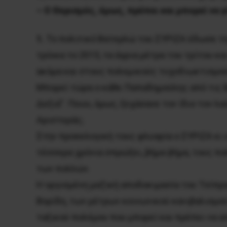
– Ο Θερισμός, όμως, πρέπει και μπορεί να γ
1.
Το πολιτικό Βατερλώ του ΣΥΡΙΖΑ έδωσε την
τρόικα το 2015, τα άγρια μέτρα του τρίτου κ
ακόμα και στους πολεμικούς τυχοδιωκτισμού
Μπορεί τώρα ο κάθε Παπαδημούλης από τις Βρ
Δεξιά”. Ποιοι, όμως, ξεχάσανε τον ίδιο τον λ
Αριστεράς;
Στην προεκλογική τους φλυαρία ο ΣΥΡΙΖΑ κι ο
τέσσερα χρόνια σπρώξει, βήμα-βήμα, τους πο
των πολλών.
Η οργισμένη μαζική αποδοκιμασία του Τσίπρα
Βορίδη, των μέτρων κοινωνικού κανιβαλισμού
ταξικού πολέμου που μπορεί και πρέπει να α