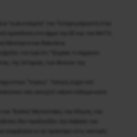
θλια “κωλοτούμπα” του Τσίπρα μπροστά στην
ική πρόσδεση στο άρμα της ΕΕ και του ΝΑΤΟ,
ή Μεσόγειο και Βαλκάνια.
ρίζει τον λαό ότι “ξέχασε τί σημαίνει
ατος, της Ιστορίας, των θυσιών της
χα στους “λίγους”. Τελικά, είχαν επί
πολύσουν νέο, ανοιχτό ταξικό πόλεμο κατά
α του “Κούλη” Μητσοτάκη, του Άδωνη, του
 κάλπες δεν προδικάζει την έκβαση του
του κεφαλαίου κι αν προκύψει στις εκλογές