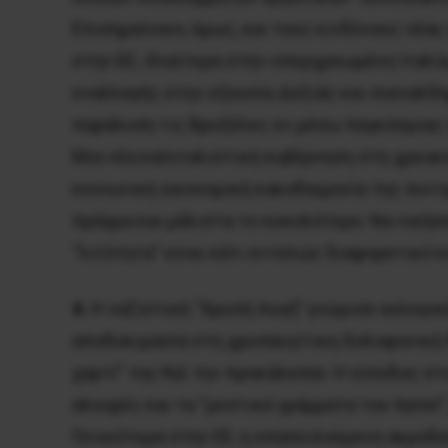
Επισημαίνουν, όμως, και τους κινδύνους νέ
στην ΕΕ, ιδιαίτερα στην υπερχρεωμένη Ιταλ
εναλλαγής στην εξουσία Δεξιάς και σοσιαλδη
παράλυση τις Βρυξέλες εν μέσω παγκόσμιας 
Μια νέα καπιταλιστική κυβέρνηση στη χρεοκο
κοινωνική οικονομική κακοδαιμονία της συντ
πράγμα και μάλιστα το ευκολότερο. Να νικήσε
“λιτότητα” είναι κάτι εντελώς διαφορετικό 
4.
Η ναζιστική “Χρυσή Αυγή” γνώρισε εκλογικ
αποδοκιμασία στη χρυσαυγίτικη δολοφονική δ
χαρτί” της ΝΔ την προκάλεσαν. Η είσοδος σ
αλοιφές και τα “μυστικά γράμματα του Ιησού
Γενικότερα στην ΕΕ, η επαπειλούμενη ακροδε