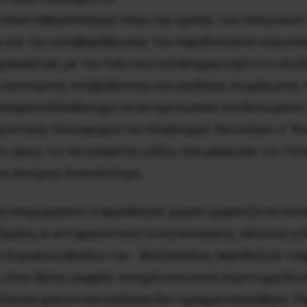
ας αποσταθεροποίησης λόγω της κρίσης των ελληνικών 
ία, και της καταβαράθρωσης του παραδοσιακού ευρωπα
μοκρατίας, με τον πολιτικό κατακερματισμό στο νέο 
οικονομικής επιβράδυνσης και ραγδαίας κλιμάκωσης 
πημένη Ελλάδα έχει να αντιμετωπίσει επιδεινωμένη τ
ριπτικής πλειοψηφία του πληθυσμού. Να νικήσει ο “Κο
ι, όμως, τις πεινασμένες μάζες που μαύρισαν τον Τσίπ
και απείρως δυσκολότερο.
ή υποχώρηση κι ο ακροδεξιός χώρος εμφανίζεται κατα
ράση, οι αντιφασιστικές κινητοποιήσεις, αλλά και η
το Ευρωκοινοβούλιο του …Βελόπουλου, ακροδεξιού τσ
”, είναι άλλης μορφής νοσηρό κοινωνικό σύμπτωμα δεισ
ξιά και φασιστική επέλαση δεν πραγματοποιήθηκε. Παρ