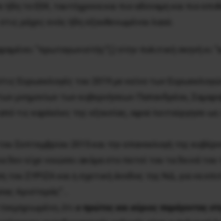
ε ήδη το ΕΕΚ, ταυτόχρονα και πιο αδύναμη και πιο επιθ
 στις ράχες ενός ήδη εξουθενωμένου λαού.
ραμένει “πρωταγωνιστής”(;) στην πολιτική σκηνή κι “α
στις Ευρωεκλογές του 2019 με κείνο των Ευρωεκλογών
 των μνημονίων των κυβερνήσεων Παπανδρέου, Σαμαρο
από τις καρέκλες της εξουσίας, αφού λειτούργησε ως
 του Σεπτεμβρίου 2015 και την επανεκλογή της κυβέρνη
 δεν είχε νοιώσει ακόμα στο πετσί του τα δεινά του τ
η του ΣΥΡΙΖΑ και η σχετική άνοδος της ΝΔ, για να επι
σας Αριστεράς”…
 τεκμηριωμένο, ότι
ο πρώτος και κύριος παράγοντας στ