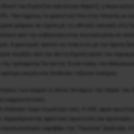
ου Brexit του Εγγλέζου παλιάτσου Φάρατζ, η Άκρα Δεξι
5%. Ταυτόχρονα, το φασιστικό Vox στην Ισπανία, αν κ
έχασε ψήφους σε σχέση με τις εθνικές εκλογές στη Γε
 πέσανε από την κυβέρνηση στην Αυστρία μέσα σε σκά
ύ. Ο φασισμός πρέπει να τσακιστεί με την άμεση δρά
σμού πηγάζει από την άλυτη δομική κρίση του παρακμ
η της πρόσφατης Έκτακτης Συνάντησης του Βαλκανικο
 κρίσιμη σκηνή ενός διεθνούς ταξικού πολέμου.
τήσεις των καιρών οι άλλες δυνάμεις της πέραν του Σ
αι κομμουνιστικές.
 σπάσανε τώρα τα μούτρα τους. Η ΛΑΕ, αφού ερωτοτρ
 παρασέρνοντας αρκετούς αγωνιστές και αριστερές 
Το προσωποπαγές καραβάκι της “Πλεύσης” βούλιαξε. Ο