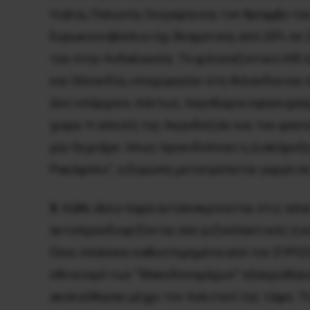
Ιταλία, Πολωνία, Ουγγαρία και τον θρίαμβο τ
Ευρωκοινοβούλιο όχι θεαματικά, από 20% σε 2
του στην Ανδαλουσία. Το φιλοναζιστικό AfD 
και Ολλανδία, υποχώρησαν στη Φιλανδία και
Δεν υπάρχουν, πάντως, περιθώρια εφησυχασμο
χώρα. Η απειλή της Ακροδεξιάς και του φασι
μην ξεχνάμε: όπως προειδοποιεί η Διακήρυξ
Ρακόφσκυ”, η Ευρώπη μετατρέπεται γοργά σε
5.
Κάθε άλλο παρά ανταποκρίνονται στις απαι
αυτοπροσδιορίζονται σαν ριζοσπαστικές ή κ
Όσοι σπάσανε καθυστερημένα από τον ΣΥΡΙΖΑ
εθνικισμό των “Μακεδονομάχων” εξαερώθηκε,
ακολούθησαν μέχρι τον πολιτικό της τάφο. 