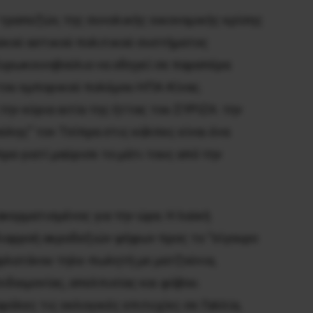
τραπεζών, της συνολικής οικονομικής κρίσης
ϊκού αστικού πολιτικού συστήματος
Ευρωκοινοβούλιο να οδηγεί σε παραπέρα
του εμπορικού πολέμου HΠΑ-Κίνας.
ην κύρια αιτία της ήττας του ΣΥΡΙΖΑ: την
ύλης” τον Τσίπρα στις κάλπες είναι ένα
ρα γιατί μαύρισε το μάτι τους από την
κερματισμένος για την ώρα. Η λαϊκή
 διαρροή ακροδεξιών ψήφων προς το “σίγουρο
αρλατάνου τηλε-πωλητή με ματζούνια,
ιδαιμονίας, απελπισίας και φόβου.
όλες τις εκλογικές επιτυχίες σε Γαλλία,