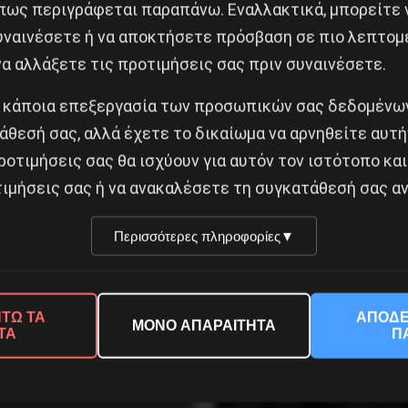
πως περιγράφεται παραπάνω. Εναλλακτικά, μπορείτε ν
συναινέσετε ή να αποκτήσετε πρόσβαση σε πιο λεπτομ
α αλλάξετε τις προτιμήσεις σας πριν συναινέσετε.
 κάποια επεξεργασία των προσωπικών σας δεδομένων
άθεσή σας, αλλά έχετε το δικαίωμα να αρνηθείτε αυτή
ροτιμήσεις σας θα ισχύουν για αυτόν τον ιστότοπο και
ιμήσεις σας ή να ανακαλέσετε τη συγκατάθεσή σας αν
εολαία δεν υπάρχει
Η Eπανάσταση της 19 Ιο
α
1936 στην Iσπανία
Περισσότερες πληροφορίες
▼
ύστου 2026
5 Αυγούστου 2026
ΤΩ ΤΑ
ΑΠΟΔΕ
ΜΟΝΟ ΑΠΑΡΑΙΤΗΤΑ
ΤΑ
Π