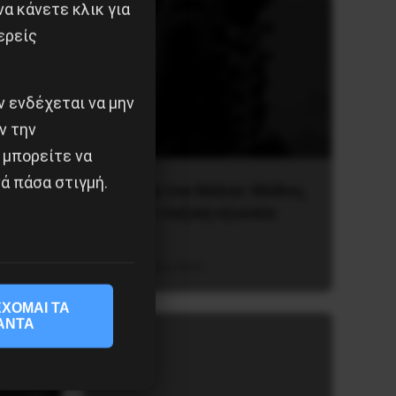
α κάνετε κλικ για
ερείς
 ενδέχεται να μην
ν την
 μπορείτε να
ά πάσα στιγμή.
υλίου
Οδύσσεια του Νόλαν: Μύθος,
μνήμη και ταξική εξουσία
3 Αυγούστου 2026
ΧΟΜΑΙ ΤΑ
ΑΝΤΑ