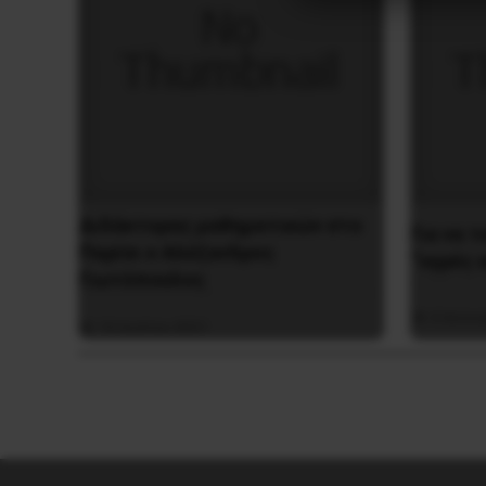
Διδάκτορας μαθηματικών στο
Για να 
Παρίσι ο Αλέξανδρος
“υγρές 
Γιωτόπουλος
4 Ιανου
16 Ιουλίου 2021