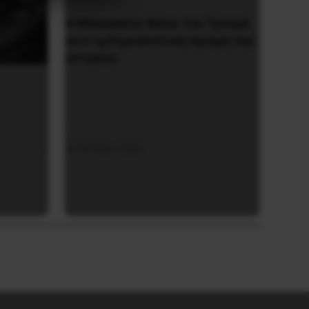
Η Μπουρκίνα Φάσο του Τραορέ
αντι-ιμπεριαλιστική σχισμή της
ιστορίας
26 Μαΐου 2025