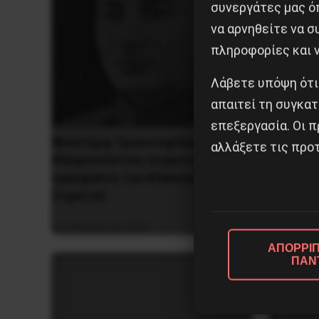
συνεργάτες μας ό
να αρνηθείτε να 
πληροφορίες και ν
Λάβετε υπόψη ότι
απαιτεί τη συγκατ
επεξεργασία. Οι π
Βλαντίμιρ Τριανταφίλοφ: ο
αλλάξετε τις προτ
Χωρίς Ν
Ελληνοπόντιος στρατιωτικός
Αλβανί
εγκέφαλος του Κόκκινου
Στρατού
7 Αυγο
8 Αυγούστου 2026
ΑΠΟΡΡΙΠ
ΠΑΝ