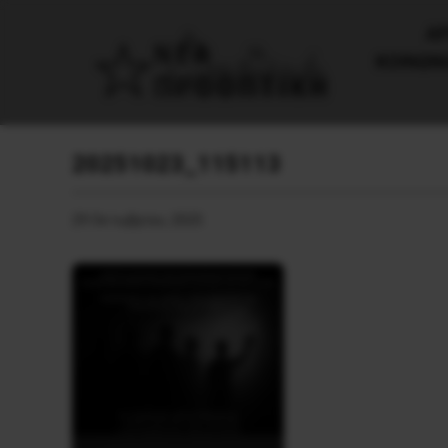
AΡ
ΚΟΙΝΩΝ
20251023_115113
29 Οκτωβρίου, 2025