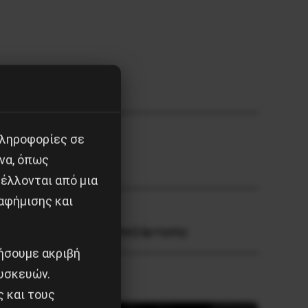
πληροφορίες σε
να, όπως
έλλονται από μια
αφήμισης και
στεγνά προγράμματα απεξάρτησης
ιήσουμε ακριβή
υσκευών.
ς και τους