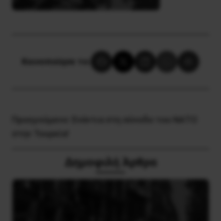
Κοινοποίησε το:
Προηγούμενο:
Ενάντια στη σύνοδο του ΝΑΤΟ
στην Τουρκία!
Δημοφιλή Άρθρα