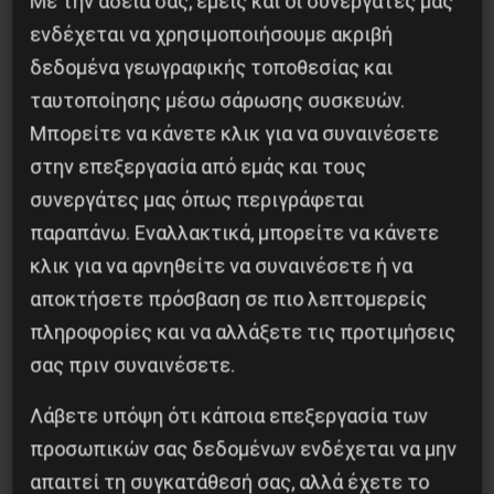
Με την άδειά σας, εμείς και οι συνεργάτες μας
ενδέχεται να χρησιμοποιήσουμε ακριβή
δεδομένα γεωγραφικής τοποθεσίας και
Η Μπουρκίνα Φάσο του Τραορέ αντι-
ιμπεριαλιστική σχισμή της ιστορίας
ταυτοποίησης μέσω σάρωσης συσκευών.
Μπορείτε να κάνετε κλικ για να συναινέσετε
26 Μαΐου 2025
στην επεξεργασία από εμάς και τους
συνεργάτες μας όπως περιγράφεται
παραπάνω. Εναλλακτικά, μπορείτε να κάνετε
κλικ για να αρνηθείτε να συναινέσετε ή να
αποκτήσετε πρόσβαση σε πιο λεπτομερείς
πληροφορίες και να αλλάξετε τις προτιμήσεις
σας πριν συναινέσετε.
Λάβετε υπόψη ότι κάποια επεξεργασία των
προσωπικών σας δεδομένων ενδέχεται να μην
απαιτεί τη συγκατάθεσή σας, αλλά έχετε το