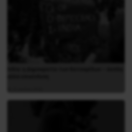
Ινδία: η Δημοκρατία των Κατσαρίδων – άοπλη
αλλά επικίνδυνη
31 Ιουλίου 2026