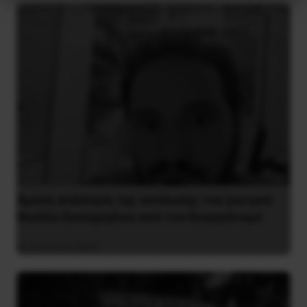
Άμεση ανάκληση της απόλυσης του γιατρού
Νικόλα Σκούφογλου από τον Ευαγγελισμό
29 Ιουνίου 2022