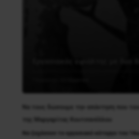
Εργασιακός εφιάλτης με δύο 8
7 Αυγούστου, 2023
Εργατικά
Να τους δώσουμε την απάντηση που του
της Μαργαρίτας Κουτσανέλλου
Να ξεχάσουν το εργασιακό κάτεργο του 16ω