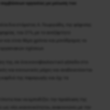
ν συμβάσεων εργασίας με μείωση του
ελία δια στόματος Α. Γεωργιάδη, της ψήφισης
ψηφίας, του 21%, με το ανεξάρτητο
ν και είναι θέμα χρόνου και μονόδρομος να
 εργασιακών σχέσεων.
κη της, σε ένα κοινοβουλευτικό γήπεδο στο
τικές και κοινωνικές μάχες και αναδεικνύονται
η καρδιά της παραγωγής και όχι τα
τίποτα που να εμποδίζει την προέλαση της
ι ως νέα «κανονικότητα», ανακοινώνει με την