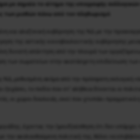
νημα με σημαία το αίτημα της υπογραφής συλλογικώ
ις των μισθών πάνω από τον πληθωρισμό
ένη και αλαζονική κυβέρνηση της ΝΔ με την προαναγγ
τρηση της αστικής κοινοβουλευτικής κυβέρνησης μειο
 μόνη δυνατή απάντηση από την πλευρά των εργαζόμενω
ραση των σωματείων στην ακατάσχετη επιδείνωση των
ς ΝΔ, μεθυσμένη ακόμα από την πρόσφατη εκλογική νί
ι ξεχάσει, το πεδίο που στ’ αλήθεια δίνονται οι πολι
υτός, οι χώροι δουλειάς, εκεί που χτυπάει πραγματικά 
γιάδης, έχοντας την (ψευδ)αίσθηση ότι δεν υπάρχει 
ε την ακολουθούμενη πολιτική της, θέλει να επιβάλλε