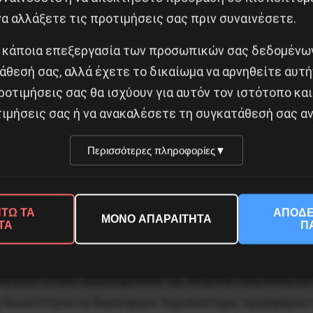
σκλάβων
α αλλάξετε τις προτιμήσεις σας πριν συναινέσετε.
στην Αρχαία
Ελλάδα.
 κάποια επεξεργασία των προσωπικών σας δεδομένων
Koρινθιακός
άθεσή σας, αλλά έχετε το δικαίωμα να αρνηθείτε αυτή
πήλινος
ροτιμήσεις σας θα ισχύουν για αυτόν τον ιστότοπο και
αναθηματικός
ιμήσεις σας ή να ανακαλέσετε τη συγκατάθεσή σας αν
πίνακας με
μελανόμορφη
διακόσμηση,
Περισσότερες πληροφορίες
▼
αρχές 6ου αι.
π.Χ.
ΤΩ ΤΑ
ΑΠΟΔΕ
κοσυμμαχία των δύο, είναι έτοιμη να επισημοποιήσει
ΜΟΝΟ ΑΠΑΡΑΙΤΗΤΑ
ΤΑ
Π
δείξουν στους εργαζόμενους ως εναλλακτική λύση για
 η δυνατότητα να δουλέψουν περισσότερο, προσφέροντ