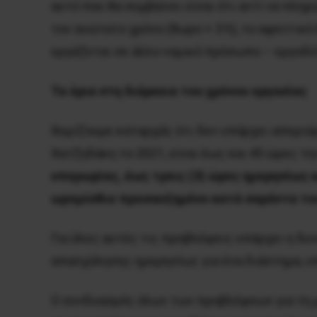
αυτό που θα συμβαίνει είναι ότι αντί να πλη
τον ανώτατο χρόνο (8ωρο + 3 h), το αφεντικό
εργάζεται σε άλλο νομικό πρόσωπο – εργοδό
Τα όρια στη διάρκεια του χρόνου εργασίας
Θυμίζουμε καταρχάς ότι δεν υπάρχει απεριό
Χατζηδάκη το 2021, είναι έως και 45 ώρες τη
υπερωρίας, έως τρεις (3) ώρες ημερησίως 
ωρομίσθιο προσαυξημένο κατά σαράντα τοι
Για όλες αυτές τις προβλέψεις υπάρχει η δυ
απασχόλησης ημερησίως για ένα διάστημα, υ
Ο συνδυασμός όλων των προβλέψεων για τη μέ