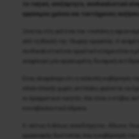
το ταξικό, ανεξάρτητο, συνδικαλιστικό κί
εργάσιμου χρόνου και ταυτόχρονες αυξήσε
Ξύνεται στη γκλίτσα του τσοπάνη η αφιονισμ
από τη Βουλή της 16ωρης εργασίας. Η αναμέ
συνδικαλιστικό και εργατικό κίνημα είναι η
αναφλεγεί μία οργανωμένη, δυναμική αντίδ
Είναι ολοφάνερο ότι η νεόκοπη κυβέρνηση τη
οποίο έπαιξε χωρίς αντίπαλο, φαίνεται να έχε
οι πραγματικοί νικητές. Και είναι ο στίβος α
κοινοβουλευτικά έδρανα.
Ο -ούτως ή άλλως ανεκδιήγητος- Άδωνις Γεωρ
εργασιακής δυστοπίας που η κυβέρνησή του μ