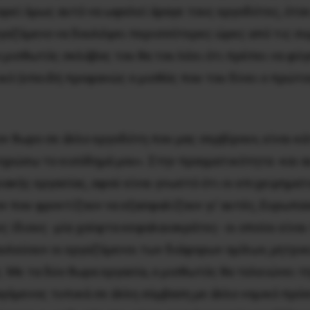
πορεί όμως αυτό να ωφελεί άραγε τους εργοδότες, ότα
εργαζόμενο να δουλέψει περισσότερες ώρες από τις σ
 μισθωτός σκλάβος του θα του λέει ότι πρέπει να φύγε
κό (επειδή προφανώς ο μισθός που του δίνει ο πρώτος
ον 8ωρο σε άλλο εργοδότη που μας σερβίρουν, είναι κ
ληρώσω το εισόδημά μου». Στην πραγματικότητα -και α
ιακής εργασίας, αφού είναι γνωστό ότι οι επιχειρημα
ον που φροντίζουν να εξασφαλίζουν γι’ αυτές, Ευρωπα
 ίδιους -μία χούφτα κεφαλαιοκράτες- οι οποίοι είναι 
υλεύουν οι εργαζόμενοι των διάφορων ομίλων, μητρικ
. Με τα δύο 8ωρα εργασία, ο μισθωτός θα τελειώνει τ
παγόμενος τυπικά σε άλλη σύμβαση με άλλο νομικό πρ