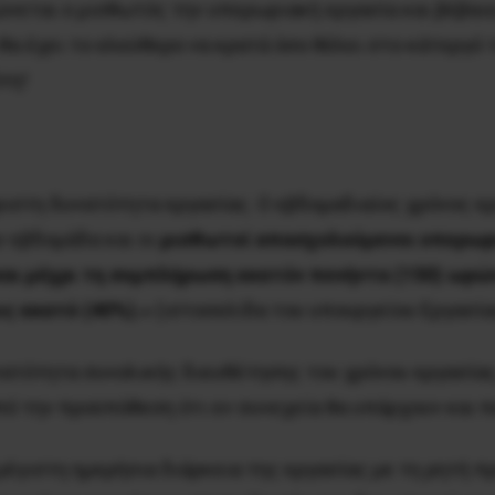
ρώνεται ο μισθωτός την υπερωριακή εργασία και βέβαια
 θα έχει το ελεύθερο να κρατά όσο θέλει στο κάτεργό 
τη!
ριστη δυνατότητα εργασίας. Ο εβδομαδιαίος χρόνος ερ
ν εβδομάδα και οι
μισθωτοί απασχολούμενοι υπερωρι
και μέχρι τη συμπλήρωση εκατόν πενήντα (150) ωρώ
ς εκατό (40%).»
(ιστοσελίδα του υπουργείου Εργασία
νατότητα συνολικής διευθέτησης του χρόνου εργασίας,
πό την προϋπόθεση ότι εν συνεχεία θα υπάρχουν και 
γιστη ημερήσια διάρκεια της εργασίας με τη ρητή πρ