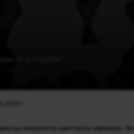
ωρα σε μια ημέρα!
ς αξίζει
ρου που ονειρεύονται αφεντικά και κυβέρνηση – Να