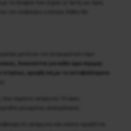
 με το πλαφόν που ισχύει γι’ αυτή, ως προς
του τον υπάλληλο, ο οποίος δήθεν θα
γασίας μετά και τον εκτρωματικό νόμο
ακώς, δικαιούνται για κάθε ώρα νόμιμης
ν ετησίως, αμοιβή ίση με το καταβαλλόμενο
ς).
 που σημαίνει ακόμη και 10 ώρες
περίοδοι μειωμένης απασχόλησης.
όβλεψη ότι ακόμη και εάν κανείς εργάζεται