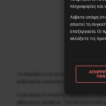
πληροφορίες και ν
Λάβετε υπόψη ότι
απαιτεί τη συγκατ
επεξεργασία. Οι π
αλλάξετε τις προτ
ΑΠΟΡΡΙΠ
Το απαράδεκτο μέτρο που η αποθρασυμένη λυ
ΠΑΝ
ρυθμισμένης εργασίας, έχει δύο αναγνώσεις:
Η μία αφορά τη «διέξοδο» που θέλουν να υπο
αβάσταχτης ακρίβειας. Τους δίνεται λοιπόν