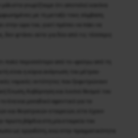
ν μάλιστα γνωρίζουμε ότι αποτελεί κανόνα
υμφωνημένες με τη μεταξύ τους σύμβαση;
ι στην ώρα του, γιατί πρέπει να πάει να
, δεν φτάνει ούτε για δύο από τις τέσσερις
άτι πολύ περισσότερο από το «φεύγω από τη
υτή είναι η κύρια ανάγνωση του μέτρου-
τικές νομικές οντότητες που ξεφυτρώνουν
ϊκή Ένωση, Κυβέρνηση και λοιποί θεσμοί του
το ένα και μοναδικό αφεντικό για τα
ών και θυγατρικών εταιρειών, είτε έχουν
ην πρώτη βάρδια στη μία εταιρεία του
όσωπο ως εργοδότη, ενώ στην πραγματικότητα