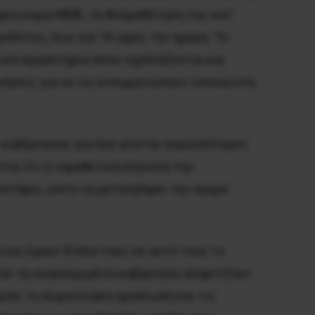
ύρια ευρώ ΜΜΕ, τη θεσμοθέτηση της κατ’
οδότες, έως και 16 ώρες την ημέρα. Το
τικό εργαστήριο όπου σχεδιάζονται και
νήσεις για να τις ενσωματώσουν τυπικά στη
– κυβέρνησης για όσο γίνεται περισσότερες
ται ότι η νομοθετική εξουσία της
ουστάρει, ώστε να μετατρέψει την αγορά
ά και έχουν δίπλα τους σε αυτό τους το
ταν τη συγκεκριμένη κυβέρνηση απαρτίζουν
ίας τη σωματειακή οργάνωση και τις