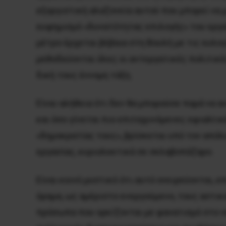
εξοργιστική αλαζονεία αυτού που μπορεί να
ευφημισμό «δυνατότητας επιλογής» του εργα
μέτρο έρχεται βέβαια στη Βουλή με τις ευλο
μεθοδεύονται όλες οι αντεργατικές πολιτικέ
δική τους έννομη τάξη.
Είναι αλήθεια ότι δεν θα μπορούσε παρά να 
και όσο γίνεται πιο επιταχυνόμενες εφιαλτικ
«δημοκρατίας τους», βρίσκεται υπό τον απόλυ
εργασίας, κυριολεκτικά σε σκλαβοπάζαρο.
Είναι κοινό μυστικό ότι αυτό ονειρεύονται, 
όραμα, ως αμέριστο ενεργούμενο, τους αστικ
πρόσωπα που ορκίζονται με φανατισμό στο ν