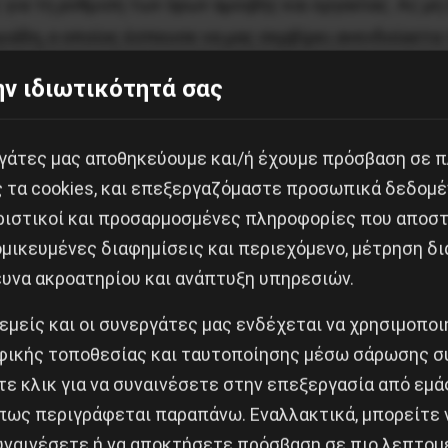
για τη ρύθμιση των όρων αμοιβής και εργασίας. Ας μη
γιάδη, ο οποίος έσπευσε να μας σερβίρει ανενδοίαστα
-μέρα για να βγάλει με το ζόρι, τα προς το ζην. Την 
ν ιδιωτικότητά σας
ες για το σερβιτόρο-κολυμβητή της Ρόδου, την ίδια «
ας, Γιώργο Πατρινό να εργάζεται επί χρόνια ανασφάλι
εργάτες μας αποθηκεύουμε και/ή έχουμε πρόσβαση σε 
εται μέχρι θανάτου γιατί είχε ανάγκη το μεροκάματο.
ς τα cookies, και επεξεργαζόμαστε προσωπικά δεδομέ
ι σε όλο τον κόσμο, αιώνες τώρα, μεταξύ τού να πεθά
ριστικοί και προσαρμοσμένες πληροφορίες που αποστ
μικευμένες διαφημίσεις και περιεχόμενο, μέτρηση δι
ευνα ακροατηρίου και ανάπτυξη υπηρεσιών.
ο στρατόπεδο αυτών που λένε ότι καμία επιλογή και
 τους εαυτούς τους σε σκλάβους, για να καλύψουν τ
 εμείς και οι συνεργάτες μας ενδέχεται να χρησιμοπο
ια για να αγιάσουν μέχρι να τους σφάξει ο Αγάς, Άδ
ικής τοποθεσίας και ταυτοποίησης μέσω σάρωσης σ
 κέρδος αφεντικών-συνεταίρων τους.
ε κλικ για να συναινέσετε στην επεξεργασία από εμά
πως περιγράφεται παραπάνω. Εναλλακτικά, μπορείτε ν
Εργασία
συναινέσετε ή να αποκτήσετε πρόσβαση σε πιο λεπτομ