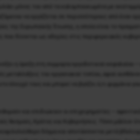
 μιλάει μόνος του από τα καλομπουκωμένα με εκατομμ
ζόμενου να εργάζεται σε περισσότερους από έναν εργ
γίες της Ευρωπαϊκής Ένωσης, η οποία είναι το πραγμα
ς που δίνονται ως οδηγίες στις περιφερειακές κυβερ
ανοίξει η όρεξη στη συμμορία εργοδοτικού κεφαλαίου 
ές μεταλλάξεις του εργασιακού τοπίου, αφού αισθάνον
το έλεγχό τους και μπορεί να βγάζει ό,τι φιρμάνια γ
επιθυμούν και επιδιώκουν οι επιχειρηματίες – αφεντικ
ούς θεσμούς, Κράτος και Κυβερνήσεις. Πόσο μάλλον ό
εοφιλελεύθερο δόγμα και αποτάσσονται μετά βδελυγμ