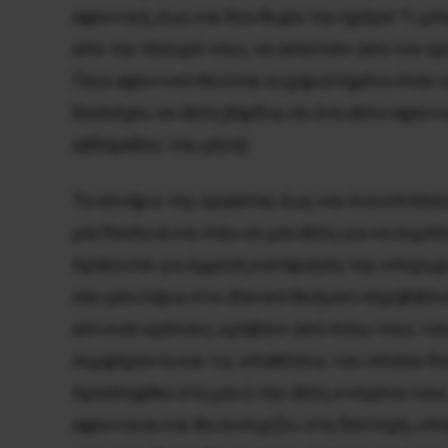
αφεντικά, έως και δύο 8ωρα την ημέρα! Τι μ
από την πλευρά τους, να απαιτούν από τον 
Ποιο αφεντικό θα είναι ευχαριστημένο όταν ο
δουλέψει σε άλλη βάρδια, σε ένα άλλο αφεντι
εβδομάδες του μήνα);
Το σενάριο της εργασίας έως και ένα επιπλέ
μία δουλειά και πάω σε μία άλλη για να συμπ
πρόκειται για έμμεση κατάργηση της υπερωρ
σαν μανιτάρια στο ιδανικό θεσμικό περιβάλλ
αστικού κράτους, κρύβουν από πίσω τους τους
συμφέροντα και τις υποθέσεις του οποίου δο
προσληφθεί στη μία ή την άλλη εταιρεία τους
αφεντικού και θα συνεχίζει στη δεύτερη, υ