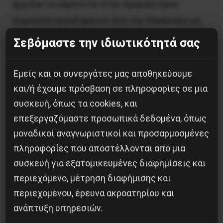
άρχιζαν να ιδρύονται στην Αμερική ξανά
σωματεία εργαζομένων από την Starbucks ως
τις βιομηχανίες της Tesla, δηλαδή το κόκκινος
Σεβόμαστε την ιδιωτικότητά σας
εσωτερικός εχθρός των καπιταλιστών
επανεξοπλίζεται ύστερα από μια ύφεση
Εμείς και οι συνεργάτες μας αποθηκεύουμε
τριάντα ετών.
και/ή έχουμε πρόσβαση σε πληροφορίες σε μια
συσκευή, όπως τα cookies, και
επεξεργαζόμαστε προσωπικά δεδομένα, όπως
μοναδικοί αναγνωριστικοί και προσαρμοσμένες
πληροφορίες που αποστέλλονται από μια
συσκευή για εξατομικευμένες διαφημίσεις και
περιεχόμενο, μέτρηση διαφήμισης και
περιεχομένου, έρευνα ακροατηρίου και
ανάπτυξη υπηρεσιών.