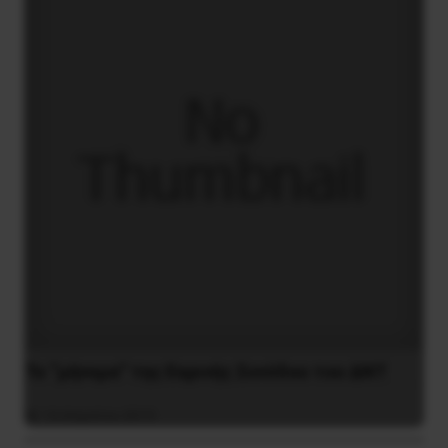
Το “μήνυμα” της Εαρινής Συνόδου του ΔΝΤ
14 Απριλίου 2019