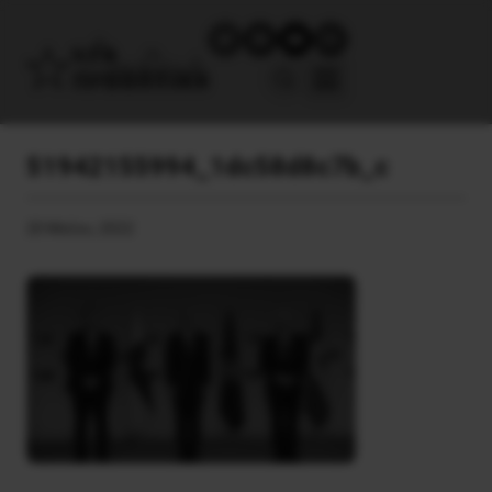
51942155994_1dc58d8c7b_c
20 Μαΐου, 2022