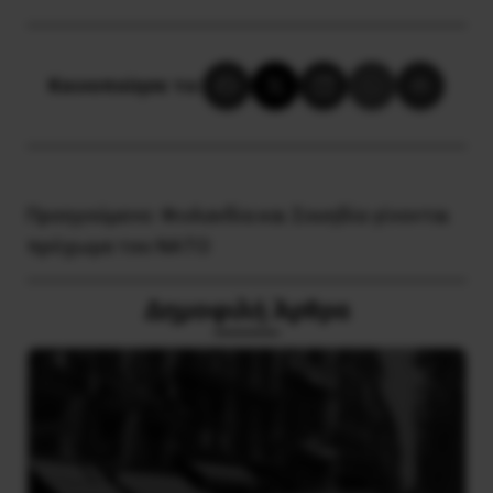
Κοινοποίησε το:
Προηγούμενο:
Φινλανδία και Σουηδία γίνονται
πρόχωμα του ΝΑΤΟ
Δημοφιλή Άρθρα