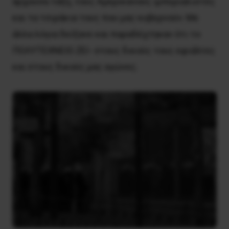
άρχουσα τάξη, τους Αμερικανούς ιμπεριαλιστές
και τα τσιράκια τους που μας κυβερνούν. Με
άλλα λόγια δείξανε και παραδέχτηκαν ότι το
ΠΟΛΥΤΕΧΝΕΙΟ ΖΕΙ- στους δικούς τους εφιάλτες
και στους δικούς μας αγώνες.