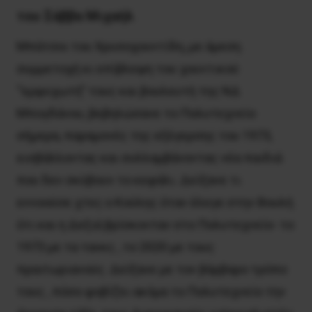
του Σάββα Μιχαήλ
Μπάτσοι του Χρυσοχουντίδη, με άμεση
συμμετοχή κι επίβλεψη του χουντικού
“εμψυχωτή” τους και βουλευτή της ΝΔ
Μπογδάνου, βεβηλώσανε το Πολυτεχνείο
σήμερα, παραμονές της εξέγερσης του 1973,
εισβάλλοντας και συλλαμβάνοντας νέα παιδιά
που δεν σκύβουν το κεφάλι. Δείξανε τι
εννοούσε χτες ο Κούλης όταν έλεγε στην Βουλή
ότι και η Δεξιά βρίσκονταν στο Πολυτεχνείο- το
1973 με τα τανκς , το 2020 με τους
πραιτωριανούς. Δείξανε με τον βάρβαρο τρόπο
τους , πόσο φοβίζει ακόμα το Πολυτεχνείο την