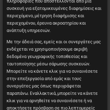
πληροφορίες που αποστέλλονται από μια
συσκευή για εξατομικευμένες διαφημίσεις και
περιεχόμενο, μέτρηση διαφήμισης και
Βλαντίμιρ Τριανταφίλοφ: ο Ελληνοπόντιος
στρατιωτικός εγκέφαλος του Κόκκινου
περιεχομένου, έρευνα ακροατηρίου και
Στρατού
ανάπτυξη υπηρεσιών.
8 Αυγούστου 2026
Με την άδειά σας, εμείς και οι συνεργάτες μας
ενδέχεται να χρησιμοποιήσουμε ακριβή
δεδομένα γεωγραφικής τοποθεσίας και
ταυτοποίησης μέσω σάρωσης συσκευών.
Μπορείτε να κάνετε κλικ για να συναινέσετε
στην επεξεργασία από εμάς και τους
συνεργάτες μας όπως περιγράφεται
παραπάνω. Εναλλακτικά, μπορείτε να κάνετε
κλικ για να αρνηθείτε να συναινέσετε ή να
αποκτήσετε πρόσβαση σε πιο λεπτομερείς