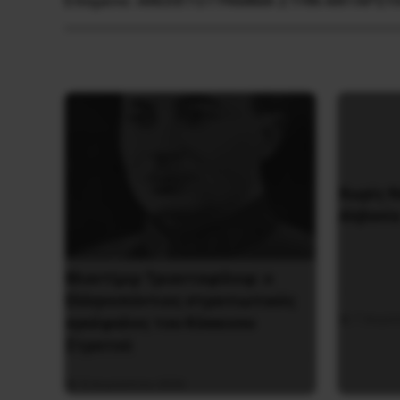
Επόμενο:
ΑΝΟΙΧΤΟ ΓΡΑΜΜΑ ΣΤΗΝ ΑΝΤΑΡΣΥ
Χωρίς Ν
Αλβανί
Βλαντίμιρ Τριανταφίλοφ: ο
Ελληνοπόντιος στρατιωτικός
7 Αυγο
εγκέφαλος του Κόκκινου
Στρατού
8 Αυγούστου 2026