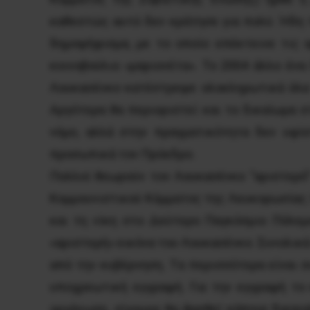
καθεστώς αυτό δεν κράτησε για πολύ. Ήδη 
δημοψήφισμα, με το οποίο επέκτεινε τις 
κοινοβούλιο «μαριονέτα». Το 2004 άλλο ένα
Λουκασένκο κατέστρεψε ολοκληρωτικά όλα τ
Αργότερα θα περιοριστεί και το δικαίωμα σ
νόμο, αλλά στην πραγματικότητα δεν υφί
προσωπικά τον Πρόεδρο.
Πολλοί θεωρούν τον Λουκασένκο “αριστερό”
Κομμουνιστικού Κόμματος της Λευκορωσίας.
και τη νίκη στο Δεύτερο Παγκόσμιο Πόλεμ
«αριστερή» εικόνα του Λουκασένκο. Συνολικά
από την κυβέρνηση. Tα περισσότερα είναι 
υποχρεωτική εγγραφή. Για την εγγραφή το 
οργάνωση, σίγουρα θα βρεθεί κάποια δικαιο