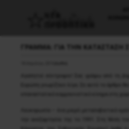
AΡ
ΚΟΙΝΩΝ
ΓΡΑΜΜΑ: ΓΙΑ ΤΗΝ ΚΑΤΑΣΤΑΣΗ 
18 Απριλίου, 2016
Διεθνή
Αγαπητοί σύντροφοι! Σας γράφω από τη Δημ
Ευρώπη γνωρίζουν λίγα. Σε αυτό το άρθρο θ
επαναστατικό κομμουνιστικό κίνημα στη χώρ
Λευκορωσία – ένα μικρό μετασοβιετικό κρά
την ανεξαρτησία της το 1991. Στη θέση τ
Κόμματος της Σοβιετικής Ένωσης) ήρθε η