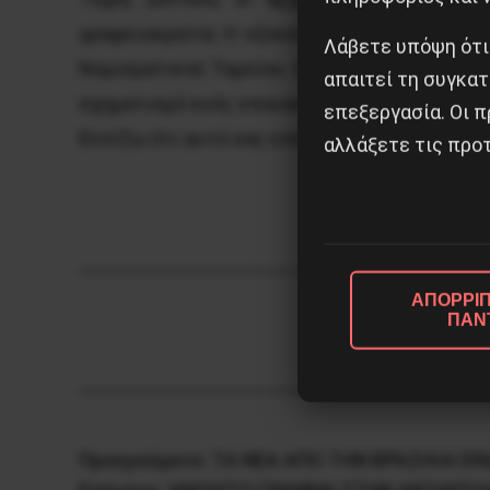
γραφειοκρατία. Η εξουσία σιγά σιγά αρνείτα
Λάβετε υπόψη ότι
Νομισματικού Ταμείου. Οι εργαζόμενοι βρίσκο
απαιτεί τη συγκατ
σχηματισμό ενός επαναστατικού εργατικού 
επεξεργασία. Οι π
Ελπίζω ότι αυτό σας επέτρεψε να πάρετε μια
αλλάξετε τις προτ
ΑΠΟΡΡΙΠ
ΠΑΝ
Προηγούμενο:
ΤΑ ΝΕΑ ΑΠΟ ΤΗΝ ΒΡΑΖΙΛΙΑ ΕΙ