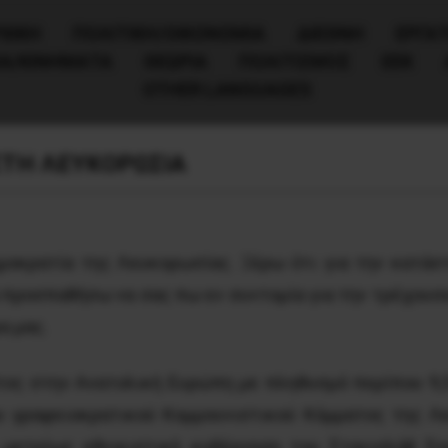
ΧΙΚΗ
ΠΟΛΙΤΙΚΉ/ΟΙΚΟΝΟΜΊΑ
ΔΙΕΘΝΗ
ΕΡΓΑΤ
ΙΑ/ΚΙΝΗΜΑΤΑ
ΘΕΩΡΙΑ
ΠΟΛΙΤΙΣΜΟΣ
ΕΕΚ
OTHER LANGUAGES
ΣΤΗ ΛΕΥΚΟΡΩΣΙΑ
οκρατία της Λευκορωσίας. Ξέρω ότι για την κατάσ
α προσπαθήσω να σας πω εν συντομία για την τρέχουσ
α μας.
τος στην Ανατολική Ευρώπη με πληθυσμό περίπου 9
ου γραφειοκρατικού Κομμουνιστικού Κόμματος της Λ
 μετρίως εθνικιστική κυβέρνηση του Στανισλάβ Σο