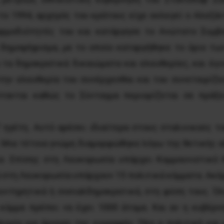
το 1994, αρχηγός του κράτους είχε εκλεγεί ο Αλεξά
αρμοδιότητές του και κατάργησε το Ανώτατο Συμβο
 δημοψήφισμα, με το οποίο καταργήθηκε το όριο των
α δημοκρατικά δικαιώματα και ελευθερίες, και έγιν
την ελευθερία του συνέρχεσθαι και του συνεταιρίζε
στανται καθώς το Σύνταγμα περιορίζεται σε πράξε
 ηγέτη. Αυτό αρέσει ιδιαίτερα στους σταλινικούς τ
 Μια τέτοια γνώμη διαμορφώθηκε λόγω της θετικής α
ο. Επίσης στη Λευκορωσία υπάρχει Κομμουνιστικό Κ
 στη Λευκορωσία υπάρχουν 15 πολιτικά κόμματα. Ακόμη
συντηρητικά ή σοσιαλδημοκρατικά, στη φύση τους. Ό
κόμμα πρέπει να έχει 1000 άτομα. Και αν η κυβέρν
λογία για άρνηση της εγγραφής. Όλη η πολιτική κα