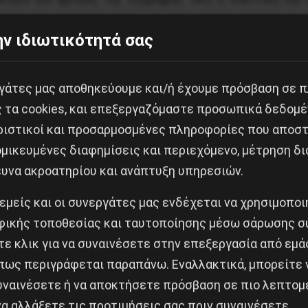
ν ιδιωτικότητά σας
ή επειδή η πλειοψηφία των βιομηχανικών επιχειρ
από μια νέα κρατική αστική τάξη. Eξουσία στη Λευ
μεταξύ των οποίων ο πρόεδρος συνεχώς ελίσσεται. 
εργάτες μας αποθηκεύουμε και/ή έχουμε πρόσβαση σε 
ς τα cookies, και επεξεργαζόμαστε προσωπικά δεδομέ
ριστικοί και προσαρμοσμένες πληροφορίες που αποστ
 κομμουνιστική εναλλακτική λύση. Υπάρχει ένα φ
μικευμένες διαφημίσεις και περιεχόμενο, μέτρηση δι
 Λευκορώσικου Κομμουνιστικού Κόμματος των Εργαζ
ευνα ακροατηρίου και ανάπτυξη υπηρεσιών.
ονομαζόταν το Κόμμα των Κομμουνιστών Λευκορωσίας. Υ
ν υπάρχει λενινιστικό επαναστατικό κόμμα. Όλα τα ά
 εμείς και οι συνεργάτες μας ενδέχεται να χρησιμοπο
τις μάζες. Μοιάζουν όχι σαν προλεταριακές οργαν
ικής τοποθεσίας και ταυτοποίησης μέσω σάρωσης σ
ερους και τους εθνικιστές, οι οποίοι είναι πεπεισμέν
ε κλικ για να συναινέσετε στην επεξεργασία από εμά
ς έχει ριζικά αντι-κομμουνιστικό χαρακτήρα. Από τη
πως περιγράφεται παραπάνω. Εναλλακτικά, μπορείτε ν
συναινέσετε ή να αποκτήσετε πρόσβαση σε πιο λεπτομ
 οι συντηρητικοί και οι υποστηρικτές του «Μαϊντάν» σ
α αλλάξετε τις προτιμήσεις σας πριν συναινέσετε.
χεία φιλελευθεροποίηση και η φιλελεύθερη πλευ