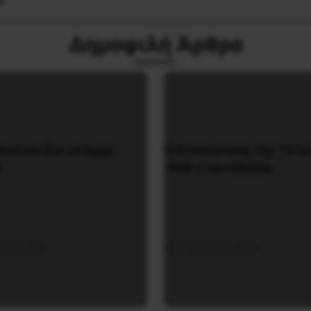
Α
Δημοφιλή Άρθρα
εολαία δεν υπάρχει
Η Eπανάσταση της 19 Ιο
α
1936 στην Iσπανία
ύστου 2026
5 Αυγούστου 2026