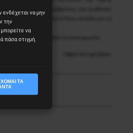
 να εκτελεί τις μεταρρυθμίσεις του Διεθνούς
 ενδέχεται να μην
αρέσκεια αυξάνεται. Αυτό δίνει ελπίδα για το
ν την
 μπορείτε να
τικούς χαιρετισμούς από τη Λευκορωσία.
ά πάσα στιγμή.
Πάβελ Κατορζέβσκι
ΧΟΜΑΙ ΤΑ
ΑΝΤΑ