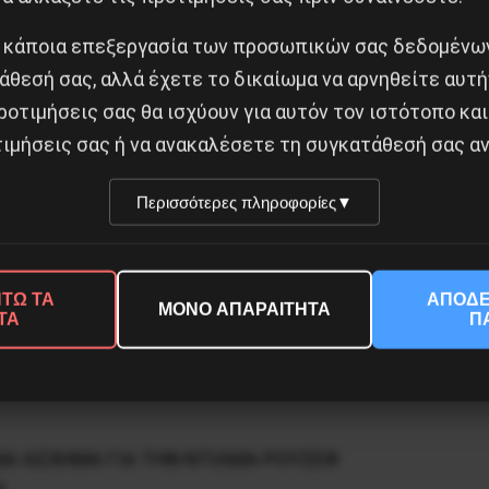
ι την πολιτική του «κοινωνικόυ κράτους» και αρχίζει
 κάποια επεξεργασία των προσωπικών σας δεδομένων
νται σε χειρότερη θέση από ό,τι ήταν πριν, και η δυσ
άθεσή σας, αλλά έχετε το δικαίωμα να αρνηθείτε αυτή
κόμματος.
ροτιμήσεις σας θα ισχύουν για αυτόν τον ιστότοπο και
 ιδέα για την κατάσταση στη χώρα μας. Με κομμουνισ
ιμήσεις σας ή να ανακαλέσετε τη συγκατάθεσή σας αν
Περισσότερες πληροφορίες
▼
ΤΩ ΤΑ
ΑΠΟΔΕ
ΜΟΝΟ ΑΠΑΡΑΙΤΗΤΑ
ΤΑ
Π
Κοινοποίησε το:
ΝΑΙ ΑΣΧΗΜΑ ΓΙΑ ΤΗΝ ΝΤΙΛΜΑ ΡΟΥΣΕΦ