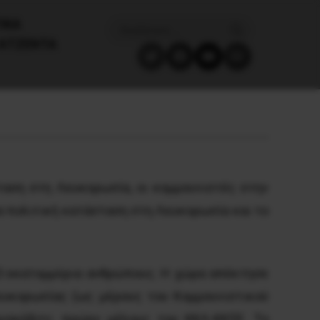
ΙΚΑ
ΑΤΖΈΝΤΑ
ταση στη Λευκορωσία, οι κομμουνιστές στην
α πολιτική κατάσταση στη Λευκορωσία και το
,5 εκατομμύρια ανθρώπους. Η χώρα απέκτησε
ευκορωσίας (ως μέρους του Κομμουνιστικού
υσκέβιτς, πρώην μέλους του ΚΚΛ-ΚΚΣΕ. Το