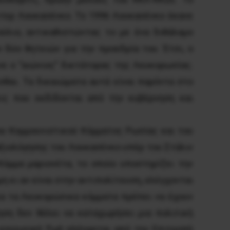
ντερ Λουκασένκο. Το 1996 Λουκασένκο έκανε
ύλιο, αντικαθιστώντας το με ένα διθάλαμο
 δύο θητειών για την προεδρία του. Έτσι, ο
ε ο “αιώνιος” δικτάτορας της Λευκορωσίας.
σθαι. Τα δικαιώματα αυτά είναι παρόντα στο
ις που εκδίδονται από την κυβέρνηση και
ου Kομμουνιστικού Κόμματος Ρωσίας και του
ξιολόγησης του Λουκασένκο υπέρ του Στάλιν
όμμα μαριονέτα, το οποίο υποστηρίζει την
 κι αν είναι στην αντιπολίτευση, ελέγχονται
λα τα Λευκορώσικα κόμματα πρέπει να έχουν
ηση δεν θέλει να καταχωρήσει μια πολιτική
ι κοινωνική ζωή ελέγχεται από την Επιτροπή