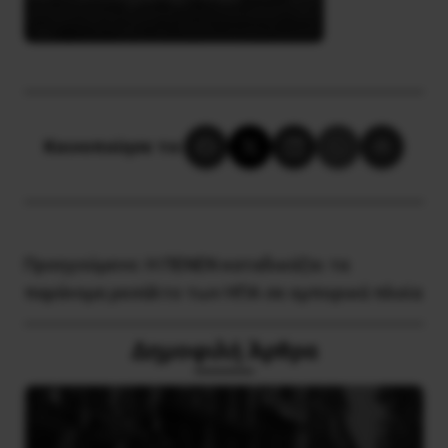
Κοινοποίησε το:
Προηγούμενο:
H ΠΕΝΕΝ καταδικάζει τα
παράνομα ρεσάλτο των ΗΠΑ σε εμπορικά πλοία
Δημοφιλή Άρθρα