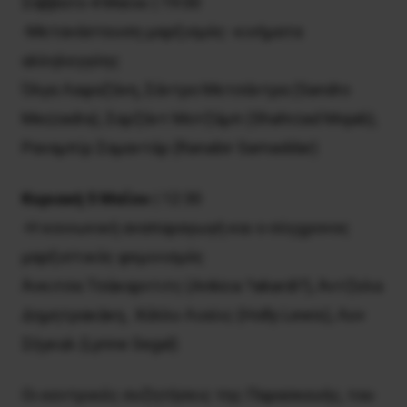
Σάββατο 4 Μαΐου | 19:00
-Μετανάστευση-μαρξισμός- κινήματα
αλληλεγγύης
Όλγα Λαφαζάνη, Σάντρο Μετσάντρα (Sandro
Mezzadra), Σαρζάντ Μοτζάμπ (Shahrzad Mojab),
Ραναμπίρ Σαμαντάρ (Ranabir Samaddar)
Κυριακή 5 Μαΐου
| 12:30
-Η κοινωνική αναπαραγωγή και ο σύγχρονος
μαρξιστικός φεμινισμός
Άνκιτσα Τσάκαρντιτς (Ankica ?akardi?), Άντζελα
Δημητρακάκη, Χόλλυ Λιούις (Holly Lewis), Λυν
Σήγκαλ (Lynne Segal)
Οι κεντρικές συζητήσεις της Παρασκευής, του