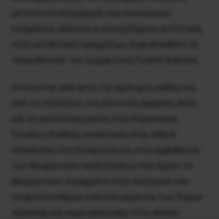
μετέπειτα υποχώρηση των κοινωνικών
κινημάτων, αλλά και η συνεχιζόμενη αντίσταση
στην κατάσταση πραγμάτων, εξακολουθούν να
τροφοδοτούν τον εγχώριο και διεθνή διάλογο.
Αντλώντας από αυτή την εμπειρία, καθώς και
από τις εξελίξεις στη Λατινική Αμερική, αλλά
και τη γενικότερη κρίση στην Ευρωπαϊκή
Ένωση, η διεθνής συνάντηση στην Αθήνα
αποσκοπεί στη διεύρυνση και στην εμβάθυνση
των θεωρητικών αναζητήσεων που έχουν το
βλέμμα τους στραμμένο στην ανατροπή του
νεοφιλελεύθερου καπιταλισμού και των δομών
εξουσίας και εκμετάλλευσης στις οποίες