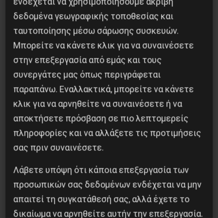
περιλαμβάνει, μεταξύ άλλων, τη διαμόρφωση
ενδέχεται να χρησιμοποιήσουμε ακριβή
δεδομένα γεωγραφικής τοποθεσίας και
του καπιταλισμού στις αρχές του 21ου αιώνα,
ταυτοποίησης μέσω σάρωσης συσκευών.
τη φιλοσοφία, την οικονομική και την κοινωνική
Μπορείτε να κάνετε κλικ για να συναινέσετε
θεωρία, την ιστορία, το προσφυγικό και
στην επεξεργασία από εμάς και τους
μεταναστευτικό ζήτημα, τον φεμινισμό και την
συνεργάτες μας όπως περιγράφεται
κριτική της κοινωνικής αναπαραγωγής, την
παραπάνω. Εναλλακτικά, μπορείτε να κάνετε
περιβαλλοντική κρίση, την εκπαίδευση και το
κλικ για να αρνηθείτε να συναινέσετε ή να
πανεπιστήμιο, την τεχνολογία, την εργασία, τα
αποκτήσετε πρόσβαση σε πιο λεπτομερείς
κοινά ως θεωρία και πράξη, τα αναδυόμενα
πληροφορίες και να αλλάξετε τις προτιμήσεις
κινήματα, τον αντιφασισμό, τη σχέση τέχνης-
σας πριν συναινέσετε.
λογοτεχνίας και αντικαπιταλιστικής κριτικής.
Λάβετε υπόψη ότι κάποια επεξεργασία των
Πέραν των πολλαπλών παράλληλων τραπεζιών
προσωπικών σας δεδομένων ενδέχεται να μην
απαιτεί τη συγκατάθεσή σας, αλλά έχετε το
που θα διεξάγονται σε κάθε χρονική ζώνη κάθε
δικαίωμα να αρνηθείτε αυτήν την επεξεργασία.
ημέρας, θα πραγματοποιούνται και κεντρικά