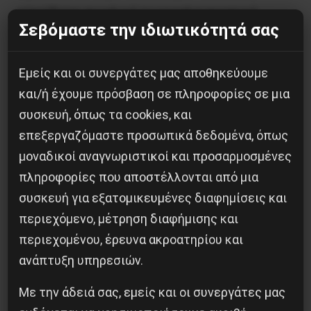
στηρίζεται συνολικά το κεφαλαιοκρατικό
Σεβόμαστε την ιδιωτικότητά σας
σύστημα.
Εμείς και οι συνεργάτες μας αποθηκεύουμε
Στο συνέδριο Historical Materialism
και/ή έχουμε πρόσβαση σε πληροφορίες σε μια
Athens συμμετέχουν περισσότεροι από 400
συσκευή, όπως τα cookies, και
εισηγητές και εισηγήτριες, από τη δυτική και
επεξεργαζόμαστε προσωπικά δεδομένα, όπως
βόρεια Ευρώπη, τα Βαλκάνια, τις ΗΠΑ, τον
μοναδικοί αναγνωριστικοί και προσαρμοσμένες
Καναδά, τη Λατινική Αμερική, την Τουρκία και
πληροφορίες που αποστέλλονται από μια
την ευρύτερη Μέση Ανατολή, το Πακιστάν, την
συσκευή για εξατομικευμένες διαφημίσεις και
Ινδία, και συνολικά πάνω από 30 χώρες. Στις
περιεχόμενο, μέτρηση διαφήμισης και
τέσσερις μέρες του συνεδρίου θα διεξαχθούν
περιεχομένου, έρευνα ακροατηρίου και
πάνω από 120 συζητήσεις.
ανάπτυξη υπηρεσιών.
Καλύπτεται ένα ευρύ φάσμα θεμάτων που
Με την άδειά σας, εμείς και οι συνεργάτες μας