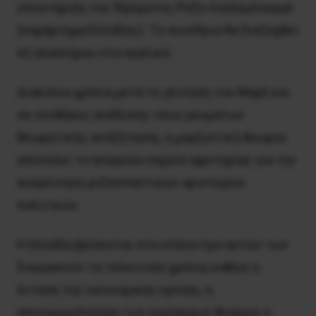
υποστήριξη του Ιδρύματος Ρόζα Λούξεμπουργκ
(παράρτημα Ελλάδας). Tο συνέδριο θα διεξαχθεί
εξ ολοκλήρου στα αγγλικά.
Διακόσια χρόνια μετά τη γέννηση του Μαρξ και
σε συνθήκες ανάδυσης νέων ρευμάτων
θεωρητικής αναζήτησης, η μαρξιστική θεωρία
αποτελεί το αναγκαίο σημείο αφετηρίας για την
αναγέννηση ριζοσπαστικών αριστερών
πολιτικών.
Η Ελλάδα βρίσκεται στο επίκεντρο αυτών των
διεργασιών τα τελευταία χρόνια, καθώς η
ένταση της οικονομικής κρίσης, η
απονομιμοποίηση των κυρίαρχων θεσμών, η