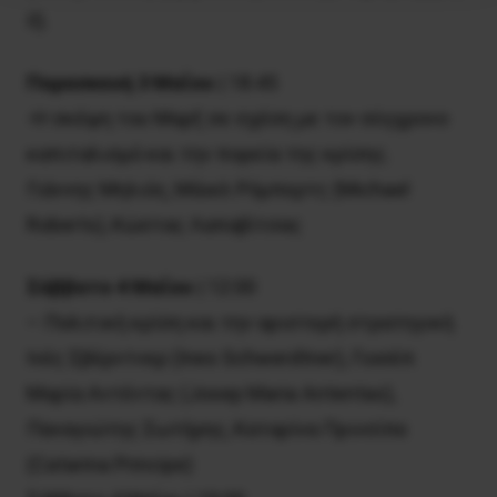
ΙΙ).
Παρασκευή 3 Μαΐου
| 18:45
-Η σκέψη του Μαρξ σε σχέση με τον σύγχρονο
καπιταλισμό και την πορεία της κρίσης.
Γιάννης Μηλιός, Μάικλ Ρόμπερτς (Michael
Roberts), Κώστας Λαπαβίτσας
Σάββατο 4 Μαΐου
| 12:00
– Πολιτική κρίση και την αριστερή στρατηγική
Ινές Σβέρντνερ (Ines Schwerdtner), Γιοσέπ
Μαρία Αντέντας (Josep Maria Antentas),
Παναγιώτης Σωτήρης, Καταρίνα Πρινσίπε
(Catarina Principe)