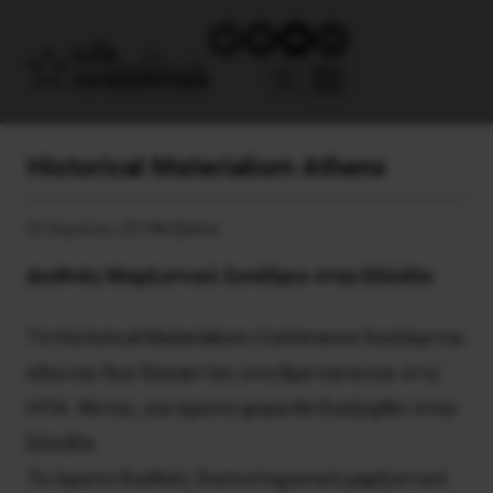
Historical Materialism Athens
25 Απριλίου, 2019
Ατζέντα
Διεθνές Μαρξιστικό Συνέδριο στην Ελλάδα
Tο Historical Materialism Conference διεξάγεται
εδώ και δυο δεκαετίες στη Bρετανία και στις
HΠA. Φέτος, για πρώτη φορά θα διεξαχθεί στην
Eλλάδα.
Το πρώτο διεθνές διεπιστημονικό μαρξιστικό