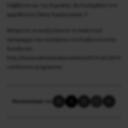
Σαββάτου και της Κυριακής, θα διεξαχθούν στο
αμφιθέατρο Σάκης Καράγιωργας ΙΙ.
Μπορείτε να αναζητήσετε το αναλυτικό
πρόγραμμα του συνεδρίου στο διαδίκτυο στην
διεύθυνση:
http://historicalmaterialismathens2019.net/2019-
conference-programme
Κοινοποίησε το: