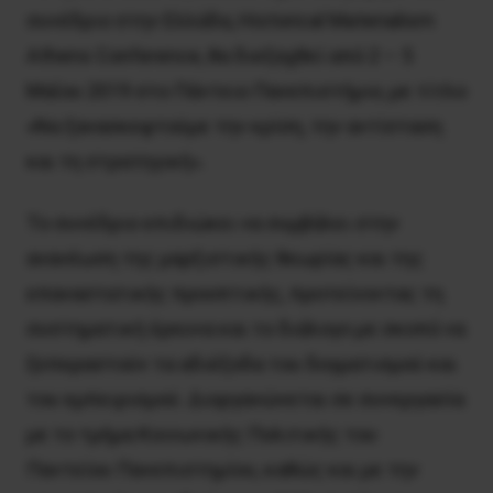
συνέδριο στην Ελλάδα, Historical Materialism
Athens Conference, θα διεξαχθεί από 2 – 5
Μαΐου 2019 στο Πάντειο Πανεπιστήμιο, με τίτλο
«Να ξανασκεφτούμε την κρίση, την αντίσταση
και τη στρατηγική».
Το συνέδριο επιδιώκει να συμβάλει στην
ανανέωση της μαρξιστικής θεωρίας και της
επαναστατικής προοπτικής, προτείνοντας τη
συστηματική έρευνα και το διάλογο με σκοπό να
ξεπεραστούν τα αδιέξοδα του δογματισμού και
του εμπειρισμού. Διοργανώνεται σε συνεργασία
με το τμήμα Κοινωνικής Πολιτικής του
Παντείου Πανεπιστημίου, καθώς και με την