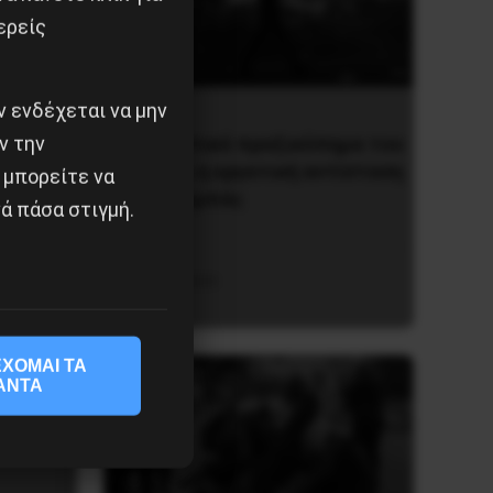
ερείς
 ενδέχεται να μην
ν την
Το φασιστικό πραξικόπημα του
ΝΑΤΟ και η εργατική αντίσταση
 μπορείτε να
στο Ντονμπάς
ά πάσα στιγμή.
ατίδιο
3 Μαΐου 2025
ΧΟΜΑΙ ΤΑ
ΑΝΤΑ