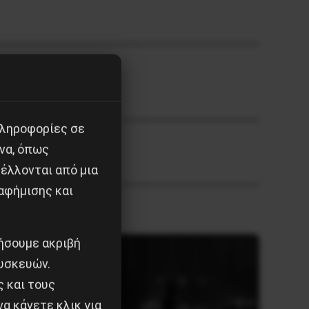
πληροφορίες σε
να, όπως
έλλονται από μια
αφήμισης και
ιήσουμε ακριβή
υσκευών.
ς και τους
α κάνετε κλικ για