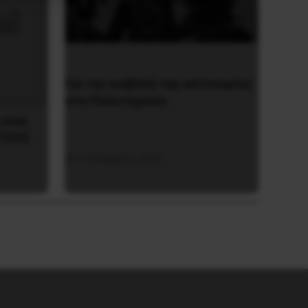
Για την εισβολή της αστυνομίας
στο Πολυτεχνείο
 νίκη
 TOYΣ
13 Νοεμβρίου 2020