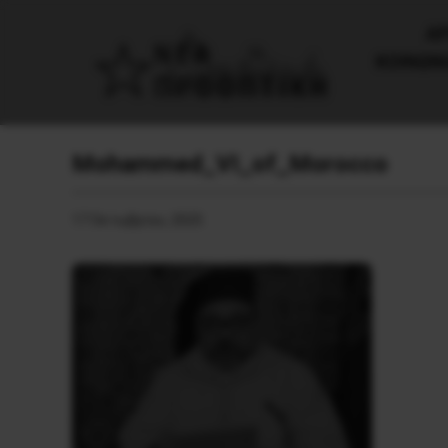
AΡ
ΚΟΙΝΩΝ
Mohammed_VI_of_Morocco
17 Οκτωβρίου, 2025