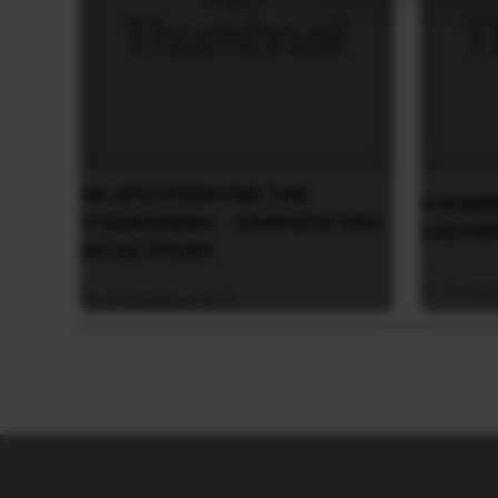
NA AΠOTPEΨOYME THN
Η ΚΟΜΙΝ
YΓEIONOMIKH – ANΘPΩΠIΣTIKH
ΕΛΕΥΘΕ
KATAΣTPOΦH
16 Δεκε
29 Νοεμβρίου 2013