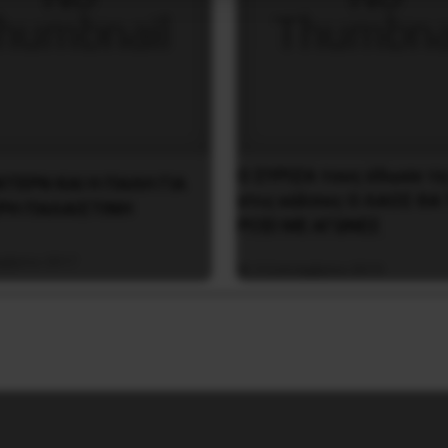
O ΣYPIZA τους έδωσε τη
ΤΕΡΝ ΚΑΙ Η ΠΑΛΗ ΓΙΑ
στις κάλπες O ΛAOΣ ΘA
ΡΗ ΠΑΛΑΙΣΤΙΝΗ
PIΞEI ME AΓΩNEΣ
μβρίου 2017
3 Σεπτεμβρίου 2019