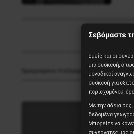
Σεβόμαστε τη
Εμείς και οι συν
μια συσκευή, όπω
Προηγούμενο:
Η εξέγερση και η επανάσταση
μοναδικοί αναγνω
συσκευή για εξατο
περιεχομένου, έρ
Με την άδειά σας,
δεδομένα γεωγραφ
Μπορείτε να κάνετ
συνεργάτες μας ό