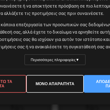
συναινέσετε ή να αποκτήσετε πρόσβαση σε πιο λεπτομ
α αλλάξετε τις προτιμήσεις σας πριν συναινέσετε.
 κάποια επεξεργασία των προσωπικών σας δεδομένων
άθεσή σας, αλλά έχετε το δικαίωμα να αρνηθείτε αυτή
ροτιμήσεις σας θα ισχύουν για αυτόν τον ιστότοπο και
ιμήσεις σας ή να ανακαλέσετε τη συγκατάθεσή σας αν
ΙΝΗ , ΣΥΝΕΔΡΙΟ ΤΟΥ
CERN: Ένα νέο βαρύ σωμ
ΚΟΥ ΚΙΝΗΜΑΤΟΣ ΚΑΙ ΤΗΣ
στον αστερισμό των
ΡΑΣ
μικροσωματιδίων
Περισσότερες πληροφορίες
▼
βρίου 2014
16 Ιουλίου 2017
ΤΩ ΤΑ
ΑΠΟΔΕ
ΜΟΝΟ ΑΠΑΡΑΙΤΗΤΑ
ΤΑ
Π